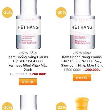
-20%
-20%
HẾT HÀNG
HẾT HÀNG
CHỐNG NẮNG
CHỐNG NẮNG
Kem Chống Nắng Clarins
Kem Chống Nắng Clarins
UV SPF 50/PA++++
UV SPF 50/PA++++ Rosy
Fairness 50ml Pháp Màu
Glow 50ml Pháp Màu Hồng
Xanh
Giá
Giá
1.500.000
₫
1.200.000
₫
gốc
hiện
Giá
Giá
1.500.000
₫
1.200.000
₫
là:
tại
gốc
hiện
Đọc tiếp
1.500.000₫.
là:
là:
tại
Đọc tiếp
1.200
1.500.000₫.
là:
1.200.000₫.
-20%
-22%