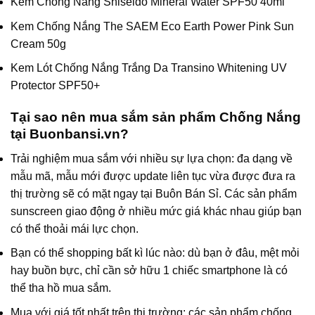
Kem Chống Nắng Shiseido Mineral Water SPF50 40ml
Kem Chống Nắng The SAEM Eco Earth Power Pink Sun
Cream 50g
Kem Lót Chống Nắng Trắng Da Transino Whitening UV
Protector SPF50+
Tại sao nên mua sắm sản phẩm Chống Nắng
tại Buonbansi.vn?
Trải nghiệm mua sắm với nhiều sự lựa chọn: đa dạng về
mẫu mã, mẫu mới được update liên tục vừa được đưa ra
thị trường sẽ có mặt ngay tại
Buôn Bán Sỉ
. Các sản phẩm
sunscreen giao động ở nhiều mức giá khác nhau giúp bạn
có thể thoải mái lực chọn.
Bạn có thể shopping bất kì lúc nào: dù bạn ở đâu, mệt mỏi
hay buồn bực, chỉ cần sở hữu 1 chiếc smartphone là có
thể tha hồ mua sắm.
Mua với giá tốt nhất trên thị trường: các sản phẩm chống