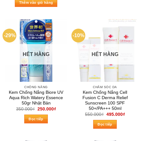
là:
tại
Thêm vào giỏ hàng
999.000₫.
là:
900.000₫.
-29%
-10%
HẾT HÀNG
HẾT HÀNG
CHỐNG NẮNG
CHĂM SÓC DA
Kem Chống Nắng Biore UV
Kem Chống Nắng Cell
Aqua Rich Watery Essence
Fusion C Derma Relief
50gr Nhật Bản
Sunscreen 100 SPF
50+/PA+++ 50ml
Giá
Giá
350.000
₫
250.000
₫
gốc
hiện
Giá
Giá
550.000
₫
495.000
₫
là:
tại
gốc
hiện
Đọc tiếp
350.000₫.
là:
là:
tại
Đọc tiếp
250.000₫.
550.000₫.
là:
495.000