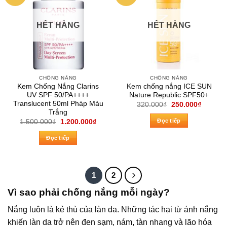
HẾT HÀNG
HẾT HÀNG
CHỐNG NẮNG
CHỐNG NẮNG
Kem Chống Nắng Clarins
Kem chống nắng ICE SUN
UV SPF 50/PA++++
Nature Republic SPF50+
Translucent 50ml Pháp Màu
Giá
Giá
320.000
₫
250.000
₫
gốc
hiện
Trắng
là:
tại
Đọc tiếp
Giá
Giá
1.500.000
₫
1.200.000
₫
320.000₫.
là:
gốc
hiện
250.000
là:
tại
Đọc tiếp
1.500.000₫.
là:
1.200.000₫.
1
2
Vì sao phải chống nắng mỗi ngày?
Nắng luôn là kẻ thù của làn da. Những tác hại từ ánh nắng
khiến làn da trở nên đen sạm, nám, tàn nhang và lão hóa