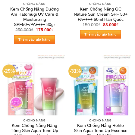
CHỐNG NẮNG
CHỐNG NẮNG
Kem Chống Nắng Dưỡng
Kem Chống Nắng GC
Ẩm Hatomugi UV Care &
Nature Sun Cream SPF 50+
Moisturizing
PA++++ 60ml Hàn Quốc
SPF50+/PA++++ 80gr
Giá
Giá
150.000
₫
83.000
₫
gốc
hiện
Giá
Giá
250.000
₫
175.000
₫
là:
tại
gốc
hiện
Thêm vào giỏ hàng
150.000₫.
là:
là:
tại
Thêm vào giỏ hàng
83.000₫.
250.000₫.
là:
175.000₫.
-29%
-31%
CHỐNG NẮNG
CHỐNG NẮNG
Kem Chống Nắng Nâng
Kem Chống Nắng Rohto
Tông Skin Aqua Tone Up
Skin Aqua Tone Up Essence