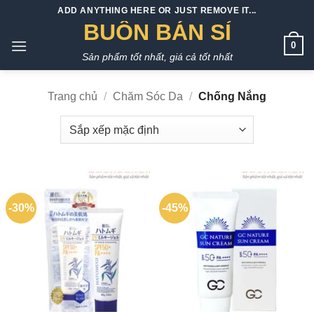
Bỏ
ADD ANYTHING HERE OR JUST REMOVE IT...
qua
BUÔN BÁN SỈ
nội
0
Sản phẩm tốt nhất, giá cả tốt nhất
dung
Trang chủ
/
Chăm Sóc Da
/
Chống Nắng
-30%
-45%