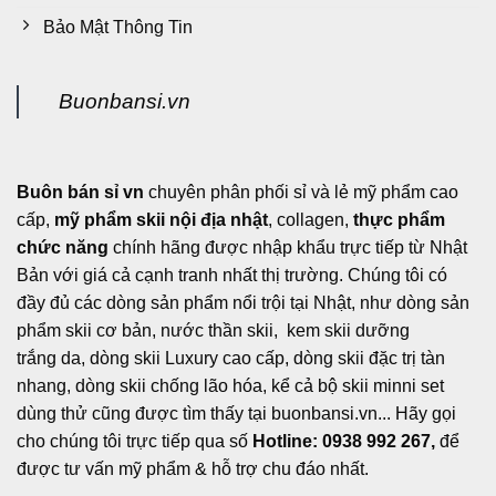
Bảo Mật Thông Tin
Buonbansi.vn
Buôn bán sỉ vn
chuyên phân phối sỉ và lẻ mỹ phẩm cao
cấp,
mỹ phẩm skii nội địa nhật
, collagen,
thực phẩm
chức năng
chính hãng được nhập khẩu trực tiếp từ Nhật
Bản với giá cả cạnh tranh nhất thị trường. Chúng tôi có
đầy đủ các dòng sản phẩm nổi trội tại Nhật, như dòng sản
phẩm skii cơ bản, nước thần skii, kem skii dưỡng
trắng da, dòng skii Luxury cao cấp, dòng skii đặc trị tàn
nhang, dòng skii chống lão hóa, kể cả bộ skii minni set
dùng thử cũng được tìm thấy tại buonbansi.vn... Hãy gọi
cho chúng tôi trực tiếp qua số
Hotline: 0938 992 267,
để
được tư vấn mỹ phẩm & hỗ trợ chu đáo nhất.