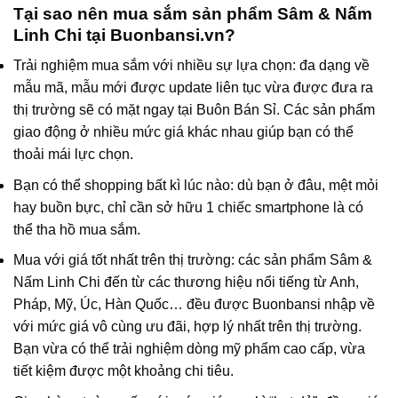
Tại sao nên mua sắm sản phẩm Sâm & Nấm
Linh Chi tại Buonbansi.vn?
Trải nghiệm mua sắm với nhiều sự lựa chọn: đa dạng về
mẫu mã, mẫu mới được update liên tục vừa được đưa ra
thị trường sẽ có mặt ngay tại
Buôn Bán Sỉ
. Các sản phẩm
giao động ở nhiều mức giá khác nhau giúp bạn có thể
thoải mái lực chọn.
Bạn có thể shopping bất kì lúc nào: dù bạn ở đâu, mệt mỏi
hay buồn bực, chỉ cần sở hữu 1 chiếc smartphone là có
thể tha hồ mua sắm.
Mua với giá tốt nhất trên thị trường: các sản phẩm Sâm &
Nấm Linh Chi đến từ các thương hiệu nổi tiếng từ Anh,
Pháp, Mỹ, Úc, Hàn Quốc… đều được
Buonbansi
nhập về
với mức giá vô cùng ưu đãi, hợp lý nhất trên thị trường.
Bạn vừa có thể trải nghiệm dòng mỹ phẩm cao cấp, vừa
tiết kiệm được một khoảng chi tiêu.