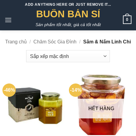
Bỏ
ADD ANYTHING HERE OR JUST REMOVE IT...
qua
BUÔN BÁN SỈ
nội
0
Sản phẩm tốt nhất, giá cả tốt nhất
dung
Trang chủ
/
Chăm Sóc Gia Đình
/
Sâm & Nấm Linh Chi
-46%
-14%
HẾT HÀNG