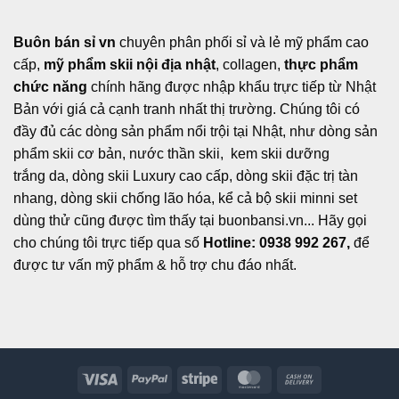
Buôn bán sỉ vn
chuyên phân phối sỉ và lẻ mỹ phẩm cao
cấp,
mỹ phẩm skii nội địa nhật
, collagen,
thực phẩm
chức năng
chính hãng được nhập khẩu trực tiếp từ Nhật
Bản với giá cả cạnh tranh nhất thị trường. Chúng tôi có
đầy đủ các dòng sản phẩm nổi trội tại Nhật, như dòng sản
phẩm skii cơ bản, nước thần skii, kem skii dưỡng
trắng da, dòng skii Luxury cao cấp, dòng skii đặc trị tàn
nhang, dòng skii chống lão hóa, kể cả bộ skii minni set
dùng thử cũng được tìm thấy tại buonbansi.vn... Hãy gọi
cho chúng tôi trực tiếp qua số
Hotline: 0938 992 267,
để
được tư vấn mỹ phẩm & hỗ trợ chu đáo nhất.
Visa
PayPal
Stripe
MasterCard
Cash
On