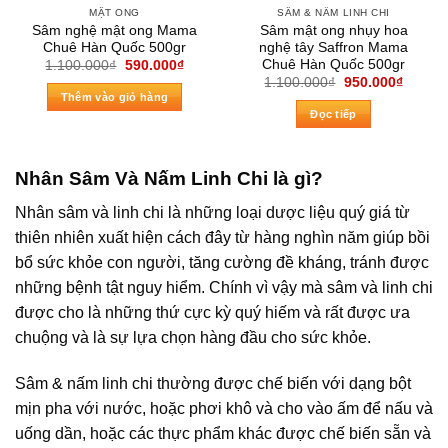
MẬT ONG
SÂM & NẤM LINH CHI
Sâm nghệ mật ong Mama
Sâm mật ong nhụy hoa
Chuê Hàn Quốc 500gr
nghệ tây Saffron Mama
Chuê Hàn Quốc 500gr
Giá
Giá
1.100.000
₫
590.000
₫
gốc
hiện
Giá
Giá
1.100.000
₫
950.000
₫
là:
tại
gốc
hiện
Thêm vào giỏ hàng
1.100.000₫.
là:
là:
tại
Đọc tiếp
590.000₫.
1.100.000₫.
là:
950.00
Nhân Sâm Và Nấm Linh Chi là gì?
Nhân sâm và linh chi là những loại dược liệu quý giá từ
thiên nhiên xuất hiện cách đây từ hàng nghìn năm giúp bồi
bổ sức khỏe con người, tăng cường đề kháng, tránh được
những bệnh tật nguy hiểm. Chính vì vậy mà sâm và linh chi
được cho là những thứ cực kỳ quý hiếm và rất được ưa
chuộng và là sự lựa chọn hàng đầu cho sức khỏe.
Sâm & nấm linh chi thường được chế biến với dạng bột
mịn pha với nước, hoặc phơi khô và cho vào ấm để nấu và
uống dần, hoặc các thực phẩm khác được chế biến sẵn và