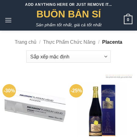
Bỏ
ADD ANYTHING HERE OR JUST REMOVE IT...
qua
BUÔN BÁN SỈ
nội
0
Sản phẩm tốt nhất, giá cả tốt nhất
dung
Trang chủ
/
Thực Phẩm Chức Năng
/
Placenta
-30%
-25%