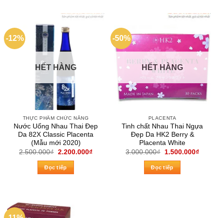
-12%
-50%
HẾT HÀNG
HẾT HÀNG
THỰC PHẨM CHỨC NĂNG
PLACENTA
Nước Uống Nhau Thai Đẹp
Tinh chất Nhau Thai Ngựa
Da 82X Classic Placenta
Đẹp Da HK2 Berry &
(Mẫu mới 2020)
Placenta White
Giá
Giá
Giá
Giá
2.500.000
₫
2.200.000
₫
3.000.000
₫
1.500.000
₫
gốc
hiện
gốc
hiện
là:
tại
là:
tại
Đọc tiếp
Đọc tiếp
2.500.000₫.
là:
3.000.000₫.
là:
2.200.000₫.
1.500
-11%