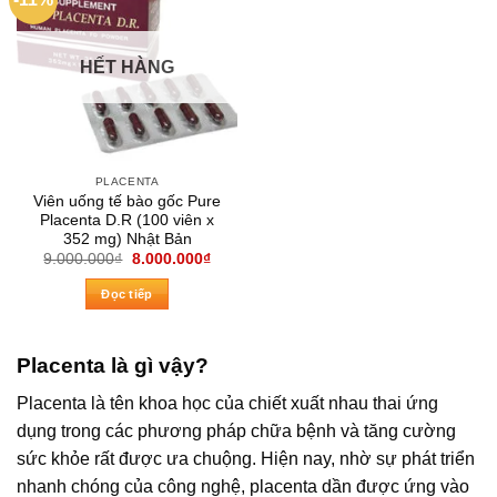
HẾT HÀNG
PLACENTA
Viên uống tế bào gốc Pure
Placenta D.R (100 viên x
352 mg) Nhật Bản
Giá
Giá
9.000.000
₫
8.000.000
₫
gốc
hiện
là:
tại
Đọc tiếp
9.000.000₫.
là:
8.000.000₫.
Placenta là gì vậy?
Placenta là tên khoa học của chiết xuất nhau thai ứng
dụng trong các phương pháp chữa bệnh và tăng cường
sức khỏe rất được ưa chuộng. Hiện nay, nhờ sự phát triển
nhanh chóng của công nghệ, placenta dần được ứng vào