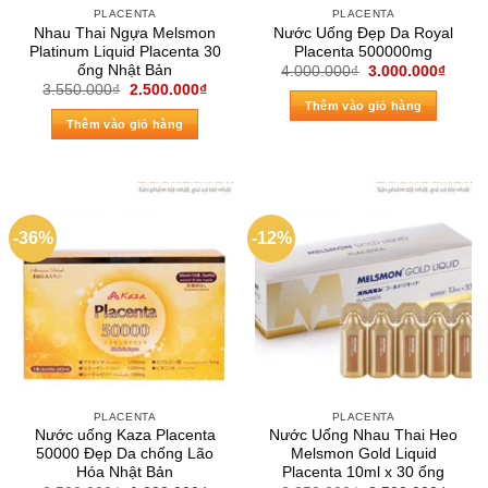
PLACENTA
PLACENTA
Nhau Thai Ngựa Melsmon
Nước Uống Đẹp Da Royal
Platinum Liquid Placenta 30
Placenta 500000mg
ống Nhật Bản
Giá
Giá
4.000.000
₫
3.000.000
₫
gốc
hiện
Giá
Giá
3.550.000
₫
2.500.000
₫
là:
tại
gốc
hiện
Thêm vào giỏ hàng
4.000.000₫.
là:
là:
tại
Thêm vào giỏ hàng
3.000
3.550.000₫.
là:
2.500.000₫.
-36%
-12%
PLACENTA
PLACENTA
Nước uống Kaza Placenta
Nước Uống Nhau Thai Heo
50000 Đẹp Da chống Lão
Melsmon Gold Liquid
Hóa Nhật Bản
Placenta 10ml x 30 ống