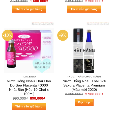
Giá
Giá
Giá
Giá
2.500.000
₫
1.600.000
₫
2.850.000
₫
2.500.000
₫
gốc
hiện
gốc
hiện
là:
tại
là:
tại
Thêm vào giỏ hàng
Thêm vào giỏ hàng
2.500.000₫.
là:
2.850.000₫.
là:
1.600.000₫.
2.500
-10%
-9%
HẾT HÀNG
PLACENTA
THỰC PHẨM CHỨC NĂNG
Nước Uống Nhau Thai Plan
Nước Uống Nhau Thai 82X
Do See Placenta 40000
Sakura Placenta Premium
Nhật Bản [Hộp 10 Chai x
(Mẫu mới 2020)
100ml]
Giá
Giá
3.200.000
₫
2.900.000
₫
gốc
hiện
Giá
Giá
990.000
₫
890.000
₫
là:
tại
gốc
hiện
Đọc tiếp
3.200.000₫.
là:
là:
tại
Thêm vào giỏ hàng
2.900
990.000₫.
là:
890.000₫.