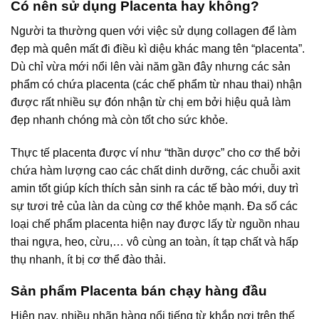
Có nên sử dụng Placenta hay không?
Người ta thường quen với việc sử dụng collagen để làm
đẹp mà quên mất đi điều kì diệu khác mang tên “placenta”.
Dù chỉ vừa mới nổi lên vài năm gần đây nhưng các sản
phẩm có chứa placenta (các chế phẩm từ nhau thai) nhận
được rất nhiều sự đón nhận từ chị em bởi hiệu quả làm
đẹp nhanh chóng mà còn tốt cho sức khỏe.
Thực tế placenta được ví như “thần dược” cho cơ thể bởi
chứa hàm lượng cao các chất dinh dưỡng, các chuỗi axit
amin tốt giúp kích thích sản sinh ra các tế bào mới, duy trì
sự tươi trẻ của làn da cùng cơ thể khỏe mạnh. Đa số các
loại chế phẩm placenta hiện nay được lấy từ nguồn nhau
thai ngựa, heo, cừu,… vô cùng an toàn, ít tạp chất và hấp
thụ nhanh, ít bị cơ thể đào thải.
Sản phẩm Placenta bán chạy hàng đầu
Hiện nay, nhiều nhãn hàng nổi tiếng từ khắp nơi trên thế