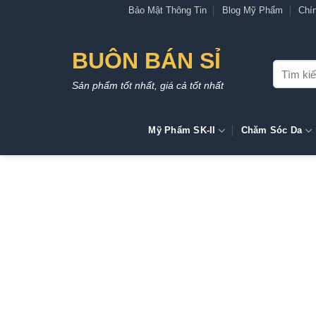
Bỏ
Bảo Mật Thông Tin
Blog Mỹ Phẩm
Chí
qua
nội
BUÔN BÁN SỈ
dung
Tìm
kiếm:
Sản phẩm tốt nhất, giá cả tốt nhất
Mỹ Phẩm SK-II
Chăm Sóc Da