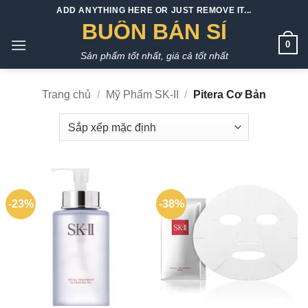
Bỏ
ADD ANYTHING HERE OR JUST REMOVE IT...
qua
BUÔN BÁN SỈ
nội
0
Sản phẩm tốt nhất, giá cả tốt nhất
dung
Trang chủ
/
Mỹ Phẩm SK-II
/
Pitera Cơ Bản
-23%
-38%