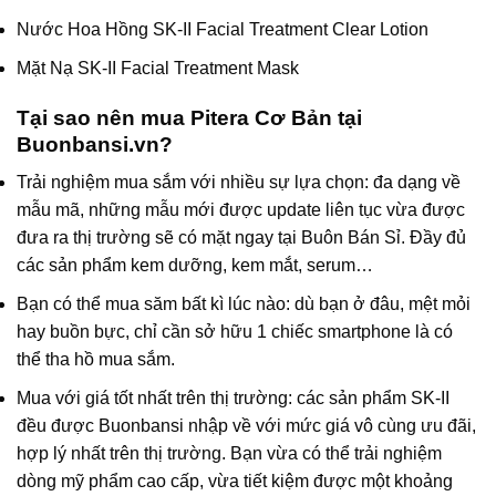
Nước Hoa Hồng SK-II Facial Treatment Clear Lotion
Mặt Nạ SK-II Facial Treatment Mask
Tại sao nên mua Pitera Cơ Bản tại
Buonbansi.vn?
Trải nghiệm mua sắm với nhiều sự lựa chọn: đa dạng về
mẫu mã, những mẫu mới được update liên tục vừa được
đưa ra thị trường sẽ có mặt ngay tại
Buôn Bán Sỉ
. Đầy đủ
các sản phẩm kem dưỡng, kem mắt, serum…
Bạn có thể mua săm bất kì lúc nào: dù bạn ở đâu, mệt mỏi
hay buồn bực, chỉ cần sở hữu 1 chiếc smartphone là có
thể tha hồ mua sắm.
Mua với giá tốt nhất trên thị trường: các sản phẩm SK-II
đều được
Buonbansi
nhập về với mức giá vô cùng ưu đãi,
hợp lý nhất trên thị trường. Bạn vừa có thể trải nghiệm
dòng mỹ phẩm cao cấp, vừa tiết kiệm được một khoảng