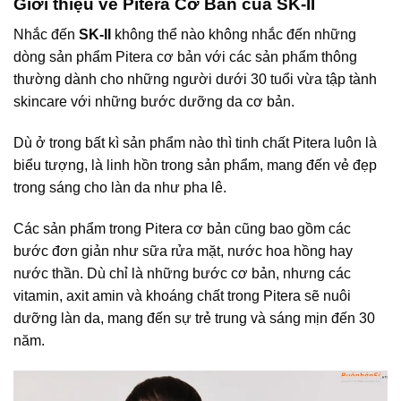
Giới thiệu về Pitera Cơ Bản của SK-II
này
có
Nhắc đến
SK-II
không thể nào không nhắc đến những
nhiều
dòng sản phẩm Pitera cơ bản với các sản phẩm thông
biến
thường dành cho những người dưới 30 tuổi vừa tập tành
thể.
Các
skincare với những bước dưỡng da cơ bản.
tùy
chọn
Dù ở trong bất kì sản phẩm nào thì tinh chất Pitera luôn là
có
biểu tượng, là linh hồn trong sản phẩm, mang đến vẻ đẹp
thể
trong sáng cho làn da như pha lê.
được
chọn
Các sản phẩm trong Pitera cơ bản cũng bao gồm các
trên
trang
bước đơn giản như sữa rửa mặt, nước hoa hồng hay
sản
nước thần. Dù chỉ là những bước cơ bản, nhưng các
phẩm
vitamin, axit amin và khoáng chất trong Pitera sẽ nuôi
dưỡng làn da, mang đến sự trẻ trung và sáng mịn đến 30
năm.