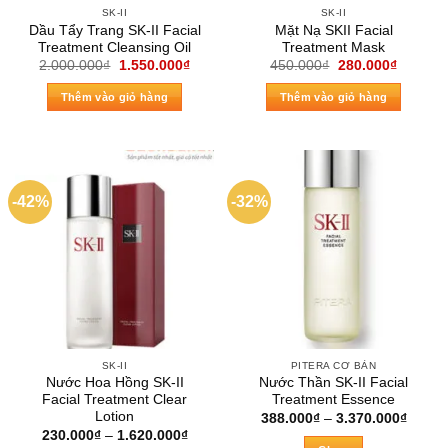
SK-II
SK-II
Dầu Tẩy Trang SK-II Facial
Mặt Nạ SKII Facial
Treatment Cleansing Oil
Treatment Mask
Giá
Giá
Giá
Giá
2.000.000
₫
1.550.000
₫
450.000
₫
280.000
₫
gốc
hiện
gốc
hiện
là:
tại
là:
tại
Thêm vào giỏ hàng
Thêm vào giỏ hàng
2.000.000₫.
là:
450.000₫.
là:
1.550.000₫.
280.000
-42%
-32%
SK-II
PITERA CƠ BẢN
Nước Hoa Hồng SK-II
Nước Thần SK-II Facial
Facial Treatment Clear
Treatment Essence
Lotion
Khoản
388.000
₫
–
3.370.000
₫
giá:
Khoảng
230.000
₫
–
1.620.000
₫
từ
giá: