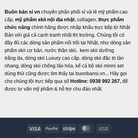
Buôn bán sỉ vn
chuyên phân phối sỉ và lẻ mỹ phẩm cao
cấp,
mỹ phẩm skii nội địa nhật
, collagen,
thực phẩm
chức năng
chính hãng được nhập khẩu trực tiếp từ Nhật
Bản với giá cả cạnh tranh nhất thị trường. Chúng tôi có
đầy đủ các dòng sản phẩm nổi trội tại Nhật, như dòng sản
phẩm skii cơ bản, nước thần skii, kem skii dưỡng
trắng da, dòng skii Luxury cao cấp, dòng skii đặc trị tàn
nhang, dòng skii chống lão hóa, kể cả bộ skii minni set
dùng thử cũng được tìm thấy tại buonbansi.vn... Hãy gọi
cho chúng tôi trực tiếp qua số
Hotline: 0938 992 267,
để
được tư vấn mỹ phẩm & hỗ trợ chu đáo nhất.
Visa
PayPal
Stripe
MasterCard
Cash
On