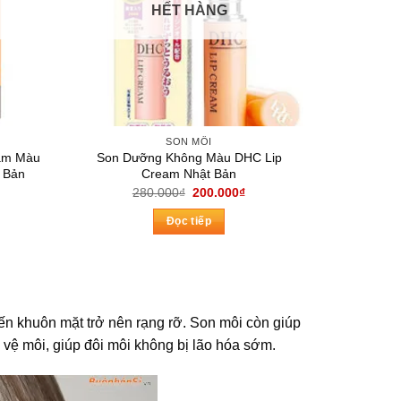
HẾT HÀNG
SON MÔI
am Màu
Son Dưỡng Không Màu DHC Lip
 Bản
Cream Nhật Bản
á
Giá
Giá
280.000
₫
200.000
₫
ện
gốc
hiện
là:
tại
Đọc tiếp
280.000₫.
là:
0.000₫.
200.000₫.
hiến khuôn mặt trở nên rạng rỡ. Son môi còn giúp
vệ môi, giúp đôi môi không bị lão hóa sớm.