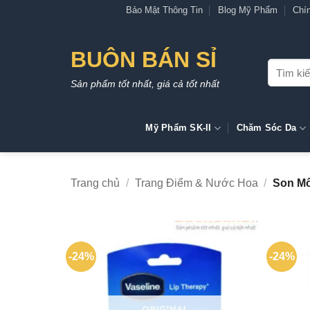
Bỏ
Bảo Mật Thông Tin
Blog Mỹ Phẩm
Chí
qua
nội
BUÔN BÁN SỈ
dung
Tìm
kiếm:
Sản phẩm tốt nhất, giá cả tốt nhất
Mỹ Phẩm SK-II
Chăm Sóc Da
Trang chủ
/
Trang Điểm & Nước Hoa
/
Son Mô
-24%
-24%