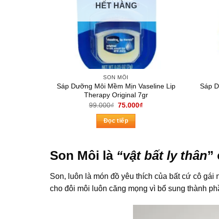
HẾT HÀNG
SON MÔI
Sáp Dưỡng Môi Mềm Mịn Vaseline Lip
Sáp D
Therapy Original 7gr
Giá
Giá
99.000
₫
75.000
₫
gốc
hiện
là:
tại
Đọc tiếp
99.000₫.
là:
75.000₫.
Son Môi là
“vật bất ly thân
”
Son, luôn là món đồ yêu thích của bất cứ cô gái 
cho đôi môi luôn căng mọng vì bổ sung thành ph