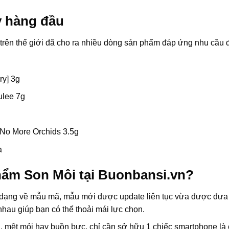
y hàng đầu
i trên thế giới đã cho ra nhiều dòng sản phẩm đáp ứng nhu c
ry] 3g
ulee 7g
No More Orchids 3.5g
a
hẩm Son Môi tại Buonbansi.vn?
dạng về mẫu mã, mẫu mới được update liên tục vừa được đưa r
au giúp bạn có thể thoải mái lực chọn.
u, mệt mỏi hay buồn bực, chỉ cần sở hữu 1 chiếc smartphone là