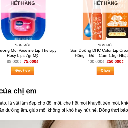
HẾT HÀNG
HẾT HÀNG
SON MÔI
SON MÔI
ưỡng Môi Vaseline Lip Therapy
Son Dưỡng DHC Color Lip Cre
Rosy Lips 7gr Mỹ
Hồng – Đỏ – Cam 1.5gr Nhật
Giá
Giá
Giá
Gi
99.000
₫
75.000
₫
400.000
₫
250.000
₫
gốc
hiện
gốc
hi
là:
tại
là:
tại
Đọc tiếp
Chọn
99.000₫.
là:
400.000₫.
là:
75.000₫.
25
Sản
phẩm
 của chị em
này
có
nào, là vật làm đẹp cho đôi môi, che hết mọi khuyết trên môi, k
nhiều
ần dưỡng ẩm, giúp môi không bị khô hay nứt nẻ. Đồng thời bảo 
biến
thể.
Các