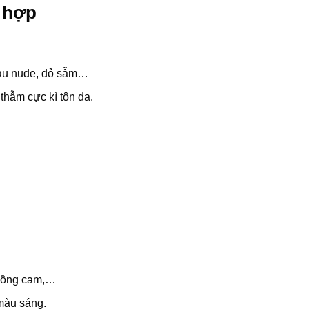
 hợp
màu nude, đỏ sẫm…
 thẫm cực kì tôn da.
 hồng cam,…
 màu sáng.