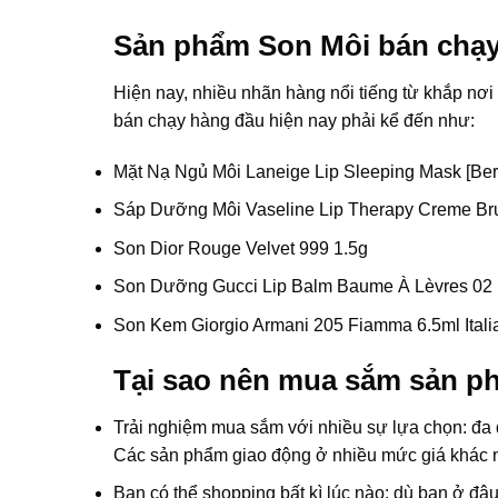
Sản phẩm Son Môi bán chạ
Hiện nay, nhiều nhãn hàng nổi tiếng từ khắp nơ
bán chạy hàng đầu hiện nay phải kể đến như:
Mặt Nạ Ngủ Môi Laneige Lip Sleeping Mask [Ber
Sáp Dưỡng Môi Vaseline Lip Therapy Creme Br
Son Dior Rouge Velvet 999 1.5g
Son Dưỡng Gucci Lip Balm Baume À Lèvres 02 
Son Kem Giorgio Armani 205 Fiamma 6.5ml Itali
Tại sao nên mua sắm sản p
Trải nghiệm mua sắm với nhiều sự lựa chọn: đa 
Các sản phẩm giao động ở nhiều mức giá khác nh
Bạn có thể shopping bất kì lúc nào: dù bạn ở đâ