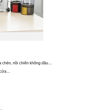
ửa chén, nồi chiên không dầu…
m cửa…