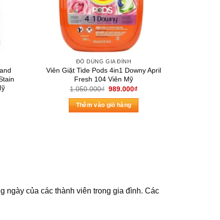
ĐỒ DÙNG GIA ĐÌNH
land
Viên Giặt Tide Pods 4in1 Downy April
Stain
Fresh 104 Viên Mỹ
Mỹ
Giá
Giá
1.050.000
₫
989.000
₫
gốc
hiện
á
là:
tại
ện
Thêm vào giỏ hàng
1.050.000₫.
là:
989.000₫.
0.000₫.
g ngày của các thành viên trong gia đình. Các