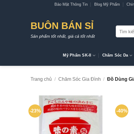
Bỏ
Bảo Mật Thông Tin
Blog Mỹ Phẩm
Chí
qua
nội
BUÔN BÁN SỈ
dung
Tìm
kiếm:
Sản phẩm tốt nhất, giá cả tốt nhất
Mỹ Phẩm SK-II
Chăm Sóc Da
Trang chủ
/
Chăm Sóc Gia Đình
/
Đồ Dùng Gi
-23%
-40%