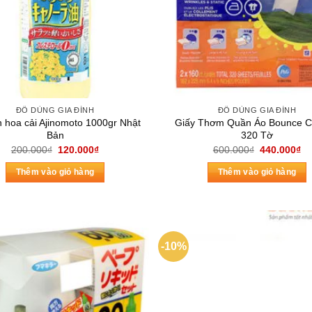
ĐỒ DÙNG GIA ĐÌNH
ĐỒ DÙNG GIA ĐÌNH
 hoa cải Ajinomoto 1000gr Nhật
Giấy Thơm Quần Áo Bounce 
Bản
320 Tờ
Giá
Giá
Giá
Gi
200.000
₫
120.000
₫
600.000
₫
440.000
₫
gốc
hiện
gốc
hi
là:
tại
là:
tại
Thêm vào giỏ hàng
Thêm vào giỏ hàng
200.000₫.
là:
600.000₫.
là:
120.000₫.
44
-10%