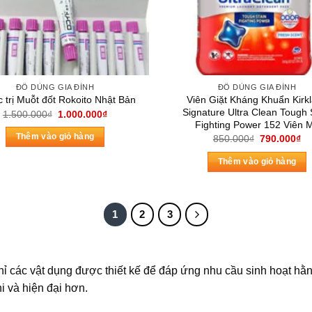
chọn
có
thể
được
chọn
ĐỒ DÙNG GIA ĐÌNH
ĐỒ DÙNG GIA ĐÌNH
trên
Viên Giặt Kháng Khuẩn Kirk
 trị Muỗt đốt Rokoito Nhật Bản
trang
Signature Ultra Clean Tough 
Giá
Giá
1.500.000
₫
1.000.000
₫
sản
gốc
hiện
Fighting Power 152 Viên 
là:
tại
Giá
Gi
Thêm vào giỏ hàng
phẩm
850.000
₫
790.000
₫
1.500.000₫.
là:
gốc
hi
1.000.000₫.
là:
tại
Thêm vào giỏ hàng
850.000₫.
là:
79
1
2
3
chỉ các vật dụng được thiết kế để đáp ứng nhu cầu sinh hoạt hằn
i và hiện đại hơn.