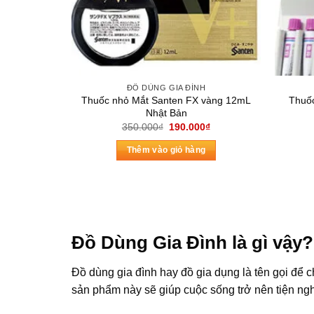
ĐỒ DÙNG GIA ĐÌNH
Thuốc nhỏ Mắt Santen FX vàng 12mL
Thuốc
Nhật Bản
Giá
Giá
350.000
₫
190.000
₫
gốc
hiện
là:
tại
Thêm vào giỏ hàng
350.000₫.
là:
190.000₫.
Đồ Dùng Gia Đình là gì vậy?
Đồ dùng gia đình hay đồ gia dụng là tên gọi để 
sản phẩm này sẽ giúp cuộc sống trở nên tiện ngh