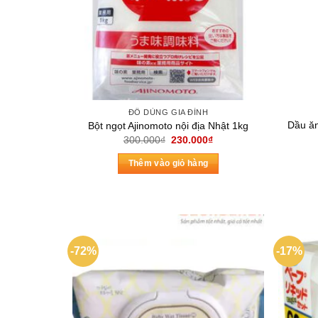
ĐỒ DÙNG GIA ĐÌNH
Dầu ăn
Bột ngọt Ajinomoto nội địa Nhật 1kg
Giá
Giá
300.000
₫
230.000
₫
gốc
hiện
là:
tại
Thêm vào giỏ hàng
300.000₫.
là:
230.000₫.
-72%
-17%