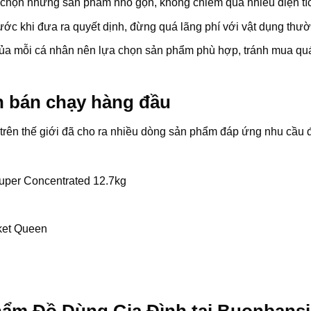
: chọn những sản phẩm nhỏ gọn, không chiếm quá nhiều diện tí
trước khi đưa ra quyết dịnh, đừng quá lãng phí với vật dụng thư
của mỗi cá nhân nên lựa chọn sản phẩm phù hợp, tránh mua q
 bán chạy hàng đầu
i trên thế giới đã cho ra nhiều dòng sản phẩm đáp ứng nhu c
Super Concentrated 12.7kg
ket Queen
hẩm Đồ Dùng Gia Đình tại Buonbansi