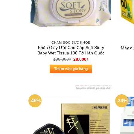
CHĂM SÓC SỨC KHỎE
Khăn Giấy Ướt Cao Cấp Soft Story
Máy đu
Baby Wet Tissue 100 Tờ Hàn Quốc
Giá
Giá
100.000
₫
28.000
₫
gốc
hiện
là:
tại
Thêm vào giỏ hàng
100.000₫.
là:
28.000₫.
-46%
-33%