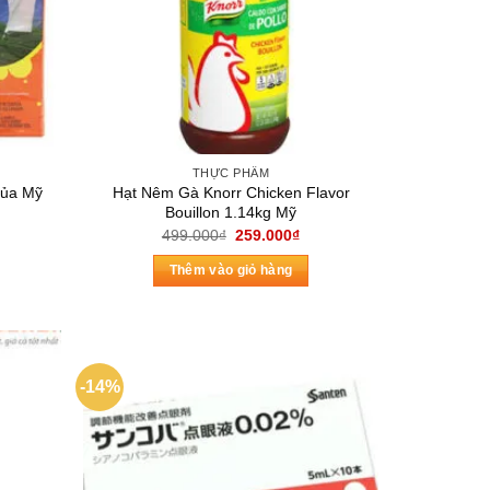
THỰC PHẨM
Của Mỹ
Hạt Nêm Gà Knorr Chicken Flavor
Bouillon 1.14kg Mỹ
á
Giá
Giá
499.000
₫
259.000
₫
ện
gốc
hiện
là:
tại
Thêm vào giỏ hàng
499.000₫.
là:
0.000₫.
259.000₫.
-14%