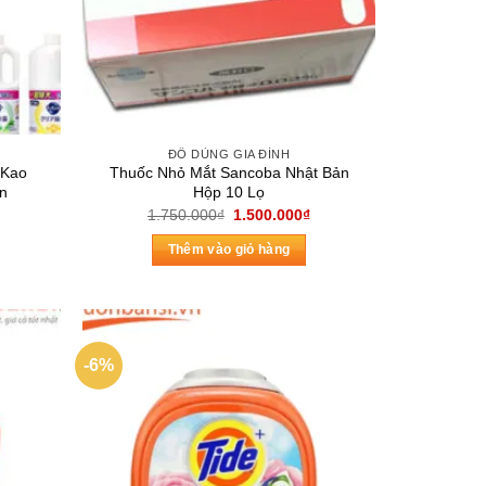
ĐỒ DÙNG GIA ĐÌNH
 Kao
Thuốc Nhỏ Mắt Sancoba Nhật Bản
n
Hộp 10 Lọ
á
Giá
Giá
1.750.000
₫
1.500.000
₫
ện
gốc
hiện
là:
tại
Thêm vào giỏ hàng
1.750.000₫.
là:
5.000₫.
1.500.000₫.
-6%