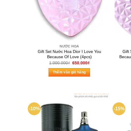
NƯỚC HOA
Gift Set Nước Hoa Dior I Love You
Gift
Because Of Love (4pcs)
Becau
Giá
Giá
1.000.000
₫
650.000
₫
gốc
hiện
là:
tại
Thêm vào giỏ hàng
1.000.000₫.
là:
650.000₫.
-10%
-15%