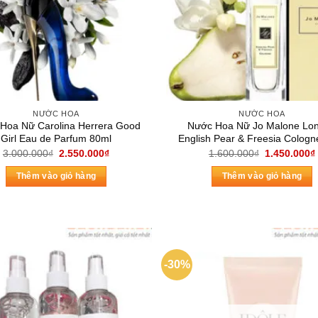
NƯỚC HOA
NƯỚC HOA
Hoa Nữ Carolina Herrera Good
Nước Hoa Nữ Jo Malone Lo
Girl Eau de Parfum 80ml
English Pear & Freesia Cologn
Giá
Giá
Giá
3.000.000
₫
2.550.000
₫
1.600.000
₫
1.450.000
₫
gốc
hiện
gốc
là:
tại
là:
Thêm vào giỏ hàng
Thêm vào giỏ hàng
3.000.000₫.
là:
1.600.000₫.
2.550.000₫.
-30%