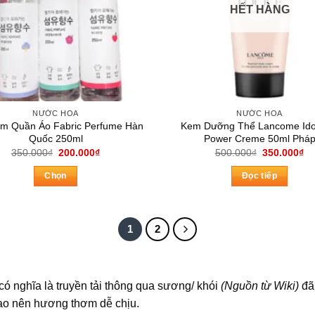
HẾT HÀNG
NƯỚC HOA
NƯỚC HOA
ơm Quần Áo Fabric Perfume Hàn
Kem Dưỡng Thể Lancome Ido
Quốc 250ml
Power Creme 50ml Phá
Giá
Giá
Giá
Gi
350.000
₫
200.000
₫
500.000
₫
350.000
₫
gốc
hiện
gốc
hi
là:
tại
là:
tại
Chọn
Đọc tiếp
350.000₫.
là:
500.000₫.
là:
200.000₫.
35
Sản
phẩm
này
1
2
có
nhiều
biến
có nghĩa là truyền tải thông qua sương/ khói
(Nguồn từ Wiki)
đã
thể.
tạo nên hương thơm dễ chịu.
Các