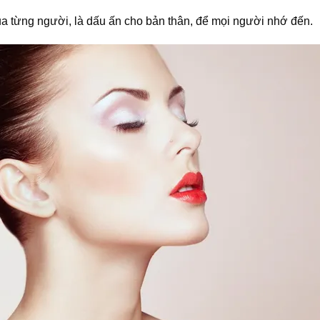
tùy
ủa từng người, là dấu ấn cho bản thân, để mọi người nhớ đến.
chọn
có
thể
được
chọn
trên
trang
sản
phẩm