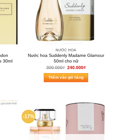
NƯỚC HOA
ndon
Nước hoa Suddenly Madame Glamour
e 30ml
50ml cho nữ
Giá
Giá
Giá
300.000
₫
240.000
₫
hiện
gốc
hiện
tại
là:
tại
Thêm vào giỏ hàng
là:
300.000₫.
là:
1.450.000₫.
240.000₫.
-17%