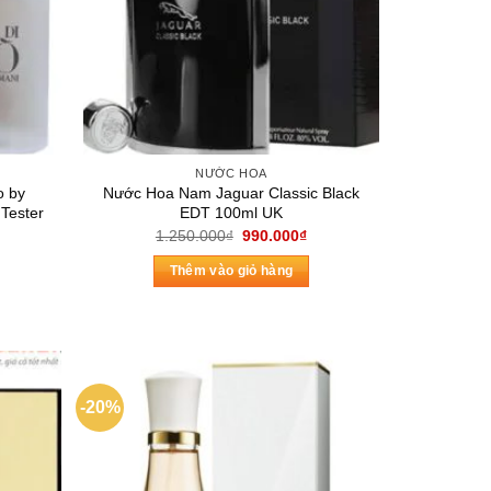
NƯỚC HOA
o by
Nước Hoa Nam Jaguar Classic Black
 Tester
EDT 100ml UK
Giá
Giá
1.250.000
₫
990.000
₫
gốc
hiện
Giá
là:
tại
hiện
Thêm vào giỏ hàng
1.250.000₫.
là:
tại
990.000₫.
là:
1.650.000₫.
-20%