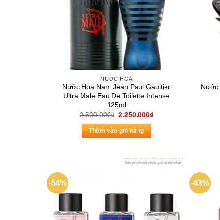
NƯỚC HOA
Nước Hoa Nam Jean Paul Gaultier
Nước 
Ultra Male Eau De Toilette Intense
125ml
Giá
Giá
2.500.000
₫
2.250.000
₫
gốc
hiện
là:
tại
Thêm vào giỏ hàng
2.500.000₫.
là:
2.250.000₫.
-54%
-43%