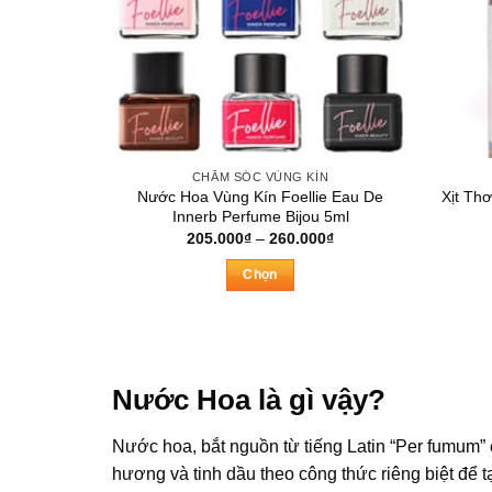
CHĂM SÓC VÙNG KÍN
Nước Hoa Vùng Kín Foellie Eau De
Xịt Th
Innerb Perfume Bijou 5ml
Khoảng
205.000
₫
–
260.000
₫
giá:
từ
Chọn
205.000₫
đến
Sản
260.000₫
phẩm
này
có
Nước Hoa là gì vậy?
nhiều
biến
Nước hoa, bắt nguồn từ tiếng Latin “Per fumum” 
thể.
hương và tinh dầu theo công thức riêng biệt để 
Các