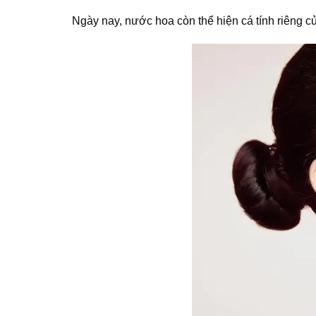
tùy
Ngày nay, nước hoa còn thể hiện cá tính riêng c
chọn
có
thể
được
chọn
trên
trang
sản
phẩm