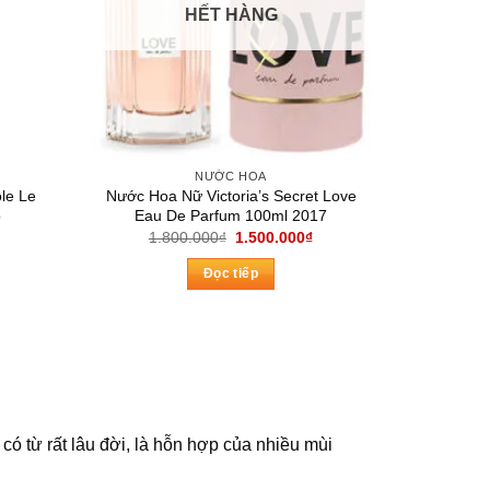
HẾT HÀNG
NƯỚC HOA
le Le
Nước Hoa Nữ Victoria’s Secret Love
p
Eau De Parfum 100ml 2017
á
Giá
Giá
1.800.000
₫
1.500.000
₫
ện
gốc
hiện
là:
tại
Đọc tiếp
1.800.000₫.
là:
0.000₫.
1.500.000₫.
 có từ rất lâu đời, là hỗn hợp của nhiều mùi