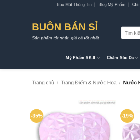
Bỏ
Bảo Mật Thông Tin
Blog Mỹ Phẩm
Chí
qua
nội
BUÔN BÁN SỈ
dung
Tìm
kiếm:
Sản phẩm tốt nhất, giá cả tốt nhất
Mỹ Phẩm SK-II
Chăm Sóc Da
Trang chủ
/
Trang Điểm & Nước Hoa
/
Nước 
-35%
-19%