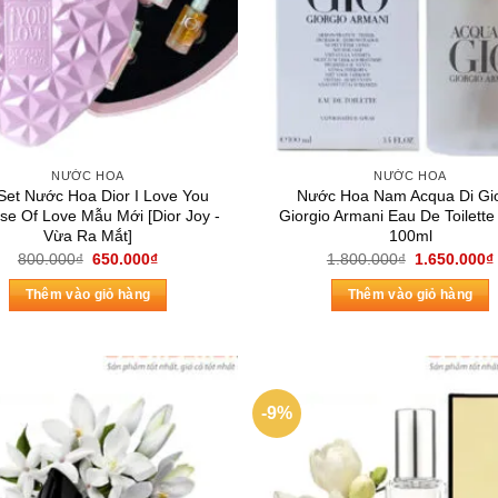
NƯỚC HOA
NƯỚC HOA
 Set Nước Hoa Dior I Love You
Nước Hoa Nam Acqua Di Gi
se Of Love Mẫu Mới [Dior Joy -
Giorgio Armani Eau De Toilette
Vừa Ra Mắt]
100ml
Giá
Giá
Giá
800.000
₫
650.000
₫
1.800.000
₫
1.650.000
₫
gốc
hiện
gốc
là:
tại
là:
Thêm vào giỏ hàng
Thêm vào giỏ hàng
800.000₫.
là:
1.800.000₫.
650.000₫.
-9%