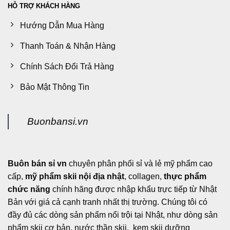
trang
HỖ TRỢ KHÁCH HÀNG
sản
phẩm
Hướng Dẫn Mua Hàng
Thanh Toán & Nhận Hàng
Chính Sách Đổi Trả Hàng
Bảo Mật Thông Tin
Buonbansi.vn
Buôn bán sỉ vn
chuyên phân phối sỉ và lẻ mỹ phẩm cao
cấp,
mỹ phẩm skii nội địa nhật
, collagen,
thực phẩm
chức năng
chính hãng được nhập khẩu trực tiếp từ Nhật
Bản với giá cả cạnh tranh nhất thị trường. Chúng tôi có
đầy đủ các dòng sản phẩm nổi trội tại Nhật, như dòng sản
phẩm skii cơ bản, nước thần skii, kem skii dưỡng