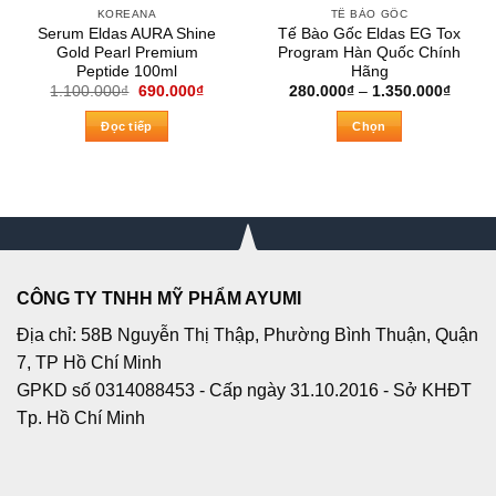
KOREANA
TẾ BÀO GỐC
Serum Eldas AURA Shine
Tế Bào Gốc Eldas EG Tox
Gold Pearl Premium
Program Hàn Quốc Chính
Peptide 100ml
Hãng
Giá
Giá
Khoản
1.100.000
₫
690.000
₫
280.000
₫
–
1.350.000
₫
gốc
hiện
giá:
là:
tại
từ
Đọc tiếp
Chọn
1.100.000₫.
là:
280.0
690.000₫.
đến
Sản
1.350
phẩm
này
có
nhiều
biến
thể.
CÔNG TY TNHH MỸ PHẨM AYUMI
Các
Địa chỉ: 58B Nguyễn Thị Thập, Phường Bình Thuận, Quận
tùy
7, TP Hồ Chí Minh
chọn
có
GPKD số 0314088453 - Cấp ngày 31.10.2016 - Sở KHĐT
thể
Tp. Hồ Chí Minh
được
chọn
trên