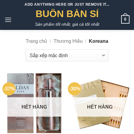
Bỏ
ADD ANYTHING HERE OR JUST REMOVE IT...
qua
BUÔN BÁN SỈ
nội
0
Sản phẩm tốt nhất, giá cả tốt nhất
dung
Trang chủ
/
Thương Hiệu
/
Koreana
-37%
-30%
HẾT HÀNG
HẾT HÀNG