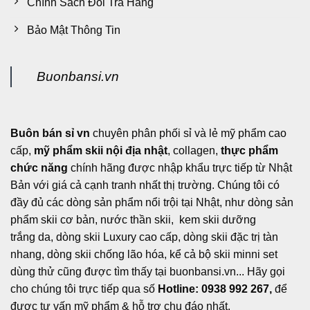
Chính Sách Đổi Trả Hàng
Bảo Mật Thông Tin
Buonbansi.vn
Buôn bán sỉ vn
chuyên phân phối sỉ và lẻ mỹ phẩm cao
cấp,
mỹ phẩm skii nội địa nhật
, collagen,
thực phẩm
chức năng
chính hãng được nhập khẩu trực tiếp từ Nhật
Bản với giá cả cạnh tranh nhất thị trường. Chúng tôi có
đầy đủ các dòng sản phẩm nổi trội tại Nhật, như dòng sản
phẩm skii cơ bản, nước thần skii, kem skii dưỡng
trắng da, dòng skii Luxury cao cấp, dòng skii đặc trị tàn
nhang, dòng skii chống lão hóa, kể cả bộ skii minni set
dùng thử cũng được tìm thấy tại buonbansi.vn... Hãy gọi
cho chúng tôi trực tiếp qua số
Hotline: 0938 992 267,
để
được tư vấn mỹ phẩm & hỗ trợ chu đáo nhất.