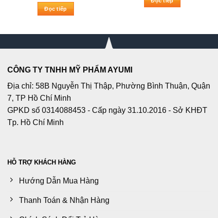
Đọc tiếp
45.000₫.
là:
là:
tại
Đọc tiếp
25.000₫.
400.000₫.
là:
300.000₫.
CÔNG TY TNHH MỸ PHẨM AYUMI
Địa chỉ: 58B Nguyễn Thị Thập, Phường Bình Thuận, Quận
7, TP Hồ Chí Minh
GPKD số 0314088453 - Cấp ngày 31.10.2016 - Sở KHĐT
Tp. Hồ Chí Minh
HỖ TRỢ KHÁCH HÀNG
Hướng Dẫn Mua Hàng
Thanh Toán & Nhận Hàng