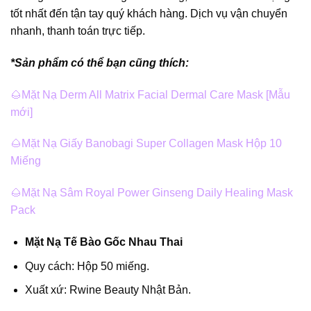
tốt nhất đến tận tay quý khách hàng. Dịch vụ vận chuyển
nhanh, thanh toán trực tiếp.
*Sản phẩm có thể bạn cũng thích:
🌰
Mặt Nạ Derm All Matrix Facial Dermal Care Mask [Mẫu
mới]
🌰
Mặt Nạ Giấy Banobagi Super Collagen Mask Hộp 10
Miếng
🌰
Mặt Nạ Sâm Royal Power Ginseng Daily Healing Mask
Pack
Mặt Nạ Tế Bào Gốc Nhau Thai
Quy cách: Hộp 50 miếng.
Xuất xứ: Rwine Beauty Nhật Bản.