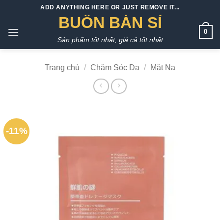
Bỏ
ADD ANYTHING HERE OR JUST REMOVE IT...
qua
BUÔN BÁN SỈ
nội
0
Sản phẩm tốt nhất, giá cả tốt nhất
dung
Trang chủ
/
Chăm Sóc Da
/
Mặt Nạ
-11%