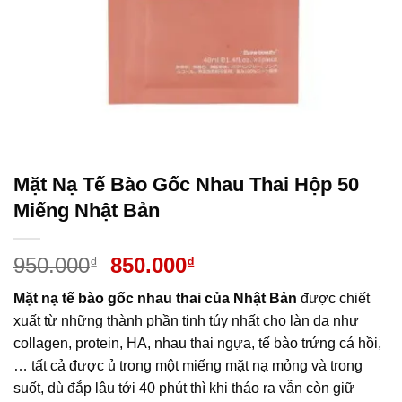
Mặt Nạ Tế Bào Gốc Nhau Thai Hộp 50
Miếng Nhật Bản
Giá
Giá
950.000
850.000
₫
₫
gốc
hiện
Mặt nạ tế bào gốc nhau thai của Nhật Bản
được chiết
là:
tại
xuất từ những thành phần tinh túy nhất cho làn da như
950.000₫.
là:
collagen, protein, HA, nhau thai ngựa, tế bào trứng cá hồi,
850.000₫.
… tất cả được ủ trong một miếng mặt nạ mỏng và trong
suốt, dù đắp lâu tới 40 phút thì khi tháo ra vẫn còn giữ