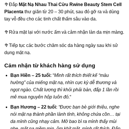
🥦Đắp
Mặt Nạ Nhau Thai Cừu Rwine Beauty Stem Cell
Placenta
thư giãn từ 20 – 30 phút, sau đó gỡ ra và dùng
tay vỗ đều cho các tinh chất thấm sâu vào da.
🥦Rửa mặt lại với nước ấm và cảm nhận làn da mịn màng.
🥦Tiếp tục các bước chăm sóc da hàng ngày sau khi sử
dụng mặt nạ.
Cảm nhận từ khách hàng sử dụng
Bạn Hiền – 25 tuổi:
“
Mình rất thích thiết kế “màu
hường” của miếng mặt nạ, nhìn cực kỳ dễ thương và
ngọt ngào. Chất lượng thì khỏi phải bàn, đắp 1 lần rồi
mê mua nguyên hộp luôn đó.
“
Bạn Hương – 22 tuổi:
“Được bạn bè giới thiệu, nghe
nói mặt nạ thành phần lành tính, không chứa cồn… tại
da mình cũng nhạy cảm. Mở bao bì ra mình thấy mùi
nhẹ, mặt nạ mềm mịn, ôm khít mặt, mình rất thích. Đắp