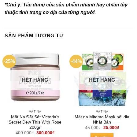
*Chú ý: Tác dụng của sản phẩm nhanh hay chậm tùy
thuộc tình trạng cơ địa của từng người.
SẢN PHẨM TƯƠNG TỰ
-25%
-44%
HẾT HÀNG
HẾT HÀNG
MẶT NẠ
MẶT NẠ
Mặt Nạ Đất Sét Victoria’s
Mặt nạ Mitomo Mask nội địa
Secret Dew This With Rose
Nhật Bản
200gr
Giá
Giá
45.000
₫
25.000
₫
gốc
hiện
Giá
Giá
400.000
₫
300.000
₫
là:
tại
gốc
hiện