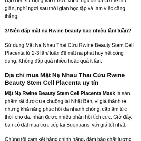
Bạn nên sử dụng vào trước khi đi ngủ để da có thể thư
giãn, nghỉ ngơi sau thời gian học tập và làm việc căng
thẳng.
3/ Nên đắp mặt nạ Rwine beauty bao nhiêu lần/ tuần?
Sử dụng Mặt Nạ Nhau Thai Cừu Rwine Beauty Stem Cell
Placenta từ 2-3 lần/ tuần để mặt nạ phát huy hết công
dụng. Không đắp quá nhiều hoặc quá ít lần.
Địa chỉ mua Mặt Nạ Nhau Thai Cừu Rwine
Beauty Stem Cell Placenta uy tín
Mặt Nạ Rwine Beauty Stem Cell Placenta Mask
là sản
phẩm rất được ưa chuộng tại Nhật Bản, vì giá thành rẻ
nhưng khả năng phục hồi da nhanh chóng, cấp ẩm tức
thời cho da, nhận được nhiều phản hồi tích cực. Giờ đây,
bạn có đặt mua trực tiếp tại
Buonbansi
với giá tốt nhất.
Chúng tôi cam kết hàng chính hãng, đảm bảo chất lượng