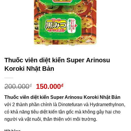
Thuốc viên diệt kiến Super Arinosu
Koroki Nhật Bản
Giá
Giá
200.000
150.000
₫
₫
gốc
hiện
Thuốc viên diệt kiến Super Arinosu Koroki Nhật Bản
là:
tại
với 2 thành phần chính là Dinotefuran và Hydramethylnon,
200.000₫.
là:
có khả năng tiêu diệt kiến tận gốc mà không gây hại cho
150.000₫.
người và vật nuôi, thân thiện với môi trường.