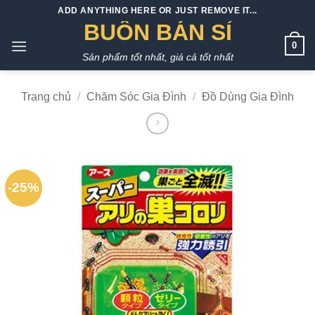
Bỏ
ADD ANYTHING HERE OR JUST REMOVE IT...
qua
BUÔN BÁN SỈ
nội
0
Sản phẩm tốt nhất, giá cả tốt nhất
dung
Trang chủ
/
Chăm Sóc Gia Đình
/
Đồ Dùng Gia Đình
-25%