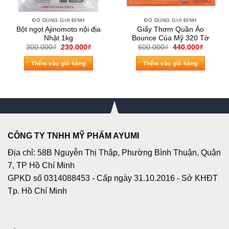
ĐỒ DÙNG GIA ĐÌNH
ĐỒ DÙNG GIA ĐÌNH
Bột ngọt Ajinomoto nội địa
Giấy Thơm Quần Áo
Nhật 1kg
Bounce Của Mỹ 320 Tờ
Giá
Giá
Giá
Giá
300.000
₫
230.000
₫
600.000
₫
440.000
₫
gốc
hiện
gốc
hiện
là:
tại
là:
tại
Thêm vào giỏ hàng
Thêm vào giỏ hàng
300.000₫.
là:
600.000₫.
là:
230.000₫.
440.000
CÔNG TY TNHH MỸ PHẨM AYUMI
Địa chỉ: 58B Nguyễn Thị Thập, Phường Bình Thuận, Quận
7, TP Hồ Chí Minh
GPKD số 0314088453 - Cấp ngày 31.10.2016 - Sở KHĐT
Tp. Hồ Chí Minh