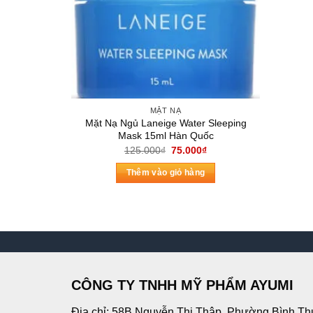
MẶT NẠ
Mặt Nạ Ngủ Laneige Water Sleeping
Mask 15ml Hàn Quốc
Giá
Giá
125.000
₫
75.000
₫
gốc
hiện
là:
tại
Thêm vào giỏ hàng
125.000₫.
là:
75.000₫.
CÔNG TY TNHH MỸ PHẨM AYUMI
Địa chỉ: 58B Nguyễn Thị Thập, Phường Bình Th