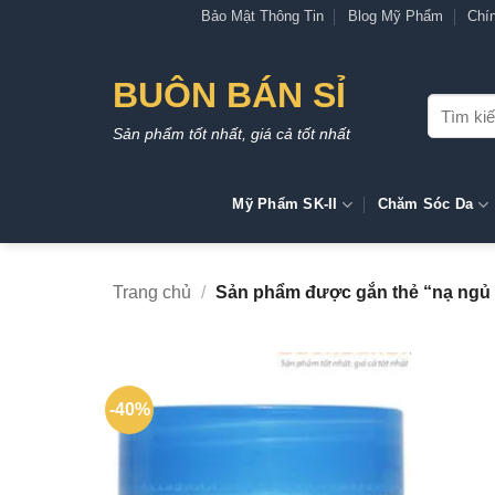
Bỏ
Bảo Mật Thông Tin
Blog Mỹ Phẩm
Chí
qua
nội
BUÔN BÁN SỈ
dung
Tìm
kiếm:
Sản phẩm tốt nhất, giá cả tốt nhất
Mỹ Phẩm SK-II
Chăm Sóc Da
Trang chủ
/
Sản phẩm được gắn thẻ “nạ ngủ 
-40%