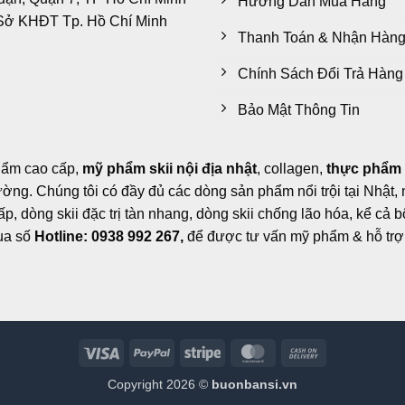
Hướng Dẫn Mua Hàng
Sở KHĐT Tp. Hồ Chí Minh
Thanh Toán & Nhận Hàn
Chính Sách Đổi Trả Hàng
Bảo Mật Thông Tin
hẩm cao cấp,
mỹ phẩm skii nội địa nhật
, collagen,
thực phẩm
trường. Chúng tôi có đầy đủ các dòng sản phẩm nổi trội tại Nhật
, dòng skii đặc trị tàn nhang, dòng skii chống lão hóa, kể cả b
qua số
Hotline: 0938 992 267,
để được tư vấn mỹ phẩm & hỗ trợ 
Visa
PayPal
Stripe
MasterCard
Cash
On
Copyright 2026 ©
buonbansi.vn
Delivery