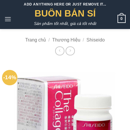
Bỏ
ADD ANYTHING HERE OR JUST REMOVE IT...
qua
BUÔN BÁN SỈ
nội
0
Sản phẩm tốt nhất, giá cả tốt nhất
dung
Trang chủ
/
Thương Hiệu
/
Shiseido
-14%