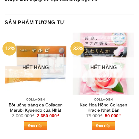
SẢN PHẨM TƯƠNG TỰ
-12%
-33%
HẾT HÀNG
HẾT HÀNG
COLLAGEN
COLLAGEN
Bột uống trắng da Collagen
Kẹo Hoa Hồng Collagen
Marubi Kyuendo của Nhật
Kracie Nhật Bản
Giá
Giá
Giá
Giá
3.000.000
₫
2.650.000
₫
75.000
₫
50.000
₫
gốc
hiện
gốc
hiện
là:
tại
là:
tại
Đọc tiếp
Đọc tiếp
3.000.000₫.
là:
75.000₫.
là:
2.650.000₫.
50.000₫.