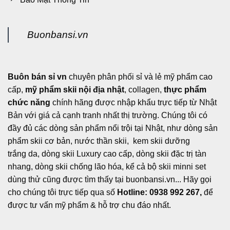
Buonbansi.vn
Buôn bán sỉ vn
chuyên phân phối sỉ và lẻ mỹ phẩm cao
cấp,
mỹ phẩm skii nội địa nhật
, collagen,
thực phẩm
chức năng
chính hãng được nhập khẩu trực tiếp từ Nhật
Bản với giá cả cạnh tranh nhất thị trường. Chúng tôi có
đầy đủ các dòng sản phẩm nổi trội tại Nhật, như dòng sản
phẩm skii cơ bản, nước thần skii, kem skii dưỡng
trắng da, dòng skii Luxury cao cấp, dòng skii đặc trị tàn
nhang, dòng skii chống lão hóa, kể cả bộ skii minni set
dùng thử cũng được tìm thấy tại buonbansi.vn... Hãy gọi
cho chúng tôi trực tiếp qua số
Hotline: 0938 992 267,
để
được tư vấn mỹ phẩm & hỗ trợ chu đáo nhất.