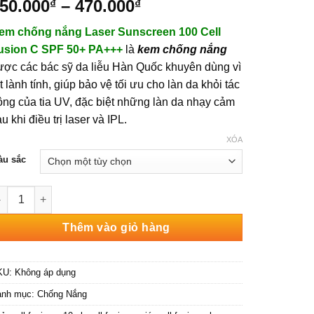
Khoảng
50.000
–
470.000
₫
₫
giá:
em chống nắng Laser Sunscreen 100 Cell
từ
usion C SPF 50+ PA+++
là
kem chống nắng
450.000₫
ược các bác sỹ da liễu Hàn Quốc khuyên dùng vì
đến
t lành tính, giúp bảo vệ tối ưu cho làn da khỏi tác
470.000₫
ộng của tia UV, đặc biệt những làn da nhạy cảm
u khi điều trị laser và IPL.
XÓA
àu sắc
m chống nắng Laser Sunscreen 100 Cell Fusion C SPF 50+ PA++
Thêm vào giỏ hàng
KU:
Không áp dụng
anh mục:
Chống Nắng