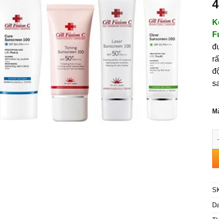
4
K
F
đ
rấ
đ
sa
M
Ke
S
D