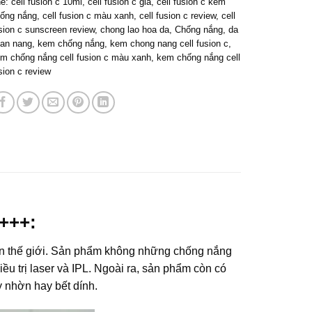
hẻ:
cell fusion c 10ml
,
cell fusion c giá
,
cell fusion c kem
ống nắng
,
cell fusion c màu xanh
,
cell fusion c review
,
cell
sion c sunscreen review
,
chong lao hoa da
,
Chống nắng
,
da
 an nang
,
kem chống nắng
,
kem chong nang cell fusion c
,
m chống nắng cell fusion c màu xanh
,
kem chống nắng cell
sion c review
+++:
ên thế giới. Sản phẩm không những chống nắng
điều trị laser và IPL. Ngoài ra, sản phẩm còn có
 nhờn hay bết dính.