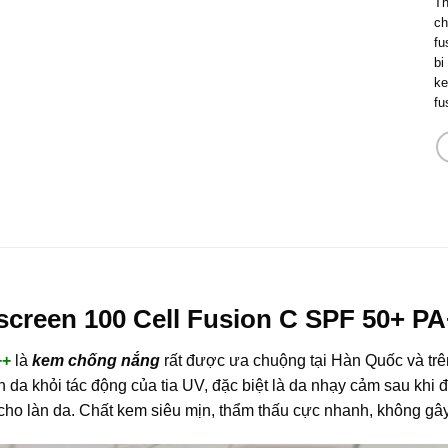
T
ch
fu
bi
ke
fu
creen 100 Cell Fusion C SPF 50+ PA
++
là
kem chống nắng
rất được ưa chuộng tại Hàn Quốc và tr
àn da khỏi tác động của tia UV, đặc biệt là da nhạy cảm sau khi 
ho làn da. Chất kem siêu mịn, thẩm thấu cực nhanh, không gây