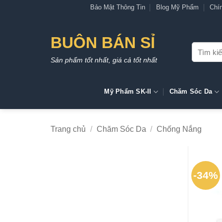
Bỏ
Bảo Mật Thông Tin
Blog Mỹ Phẩm
Chí
qua
nội
BUÔN BÁN SỈ
dung
Tìm
kiếm:
Sản phẩm tốt nhất, giá cả tốt nhất
Mỹ Phẩm SK-II
Chăm Sóc Da
Trang chủ
/
Chăm Sóc Da
/
Chống Nắng
-34%