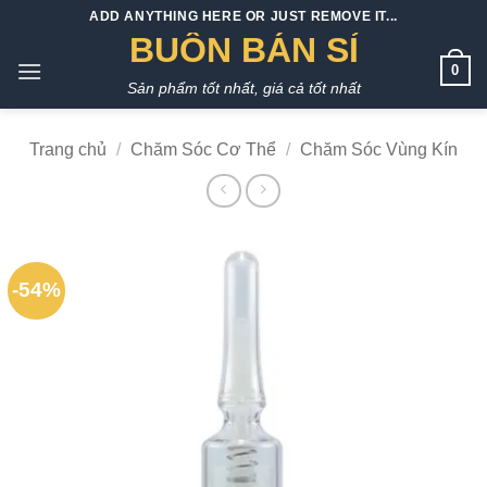
Bỏ
ADD ANYTHING HERE OR JUST REMOVE IT...
qua
BUÔN BÁN SỈ
nội
0
Sản phẩm tốt nhất, giá cả tốt nhất
dung
Trang chủ
/
Chăm Sóc Cơ Thể
/
Chăm Sóc Vùng Kín
-54%