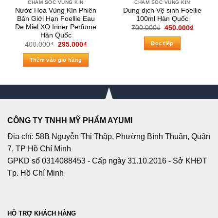
CHĂM SÓC VÙNG KÍN
CHĂM SÓC VÙNG KÍN
Nước Hoa Vùng Kín Phiên
Dung dịch Vệ sinh Foellie
Bản Giới Hạn Foellie Eau
100ml Hàn Quốc
De Miel XO Inner Perfume
Giá
Giá
700.000
₫
450.000
₫
gốc
hiện
Hàn Quốc
là:
tại
Đọc tiếp
Giá
Giá
400.000
₫
295.000
₫
700.000₫.
là:
gốc
hiện
450.000
là:
tại
Thêm vào giỏ hàng
400.000₫.
là:
295.000₫.
CÔNG TY TNHH MỸ PHẨM AYUMI
Địa chỉ: 58B Nguyễn Thị Thập, Phường Bình Thuận, Quận
7, TP Hồ Chí Minh
GPKD số 0314088453 - Cấp ngày 31.10.2016 - Sở KHĐT
Tp. Hồ Chí Minh
HỖ TRỢ KHÁCH HÀNG