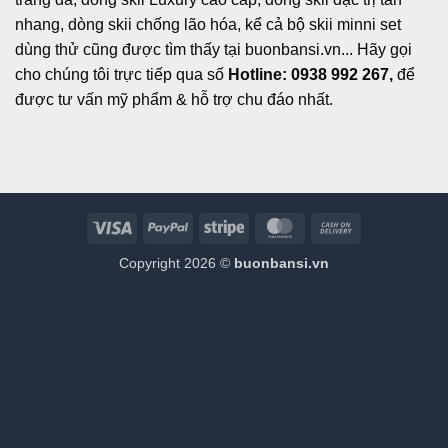
nhang, dòng skii chống lão hóa, kể cả bộ skii minni set
dùng thử cũng được tìm thấy tại buonbansi.vn... Hãy gọi
cho chúng tôi trực tiếp qua số
Hotline: 0938 992 267,
để
được tư vấn mỹ phẩm & hỗ trợ chu đáo nhất.
Visa
PayPal
Stripe
MasterCard
Cash
On
Copyright 2026 ©
buonbansi.vn
Delivery