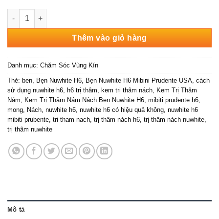
Kem Trị Thâm Nám Nách Bẹn Nuwhite H6 số lượng
Thêm vào giỏ hàng
Danh mục:
Chăm Sóc Vùng Kín
Thẻ:
ben
,
Bẹn Nuwhite H6
,
Bẹn Nuwhite H6 Mibini Prudente USA
,
cách
sử dụng nuwhite h6
,
h6 trị thâm
,
kem trị thâm nách
,
Kem Trị Thâm
Nám
,
Kem Trị Thâm Nám Nách Bẹn Nuwhite H6
,
mibiti prudente h6
,
mong
,
Nách
,
nuwhite h6
,
nuwhite h6 có hiệu quả không
,
nuwhite h6
mibiti prubente
,
tri tham nach
,
trị thâm nách h6
,
trị thâm nách nuwhite
,
trị thâm nuwhite
Mô tả