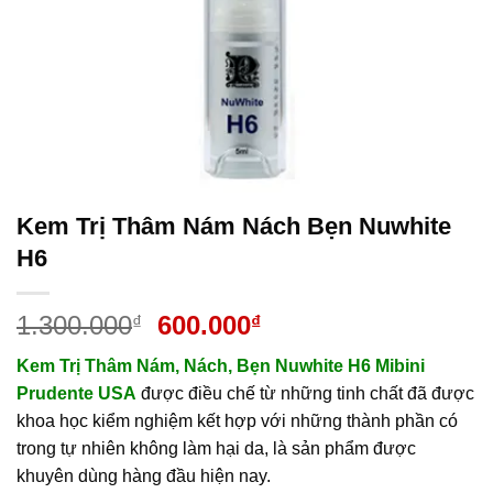
Kem Trị Thâm Nám Nách Bẹn Nuwhite
H6
Giá
Giá
1.300.000
600.000
₫
₫
gốc
hiện
Kem Trị Thâm Nám, Nách, Bẹn Nuwhite H6 Mibini
là:
tại
Prudente USA
được điều chế từ những tinh chất đã được
1.300.000₫.
là:
khoa học kiểm nghiệm kết hợp với những thành phần có
600.000₫.
trong tự nhiên không làm hại da, là sản phẩm được
khuyên dùng hàng đầu hiện nay.