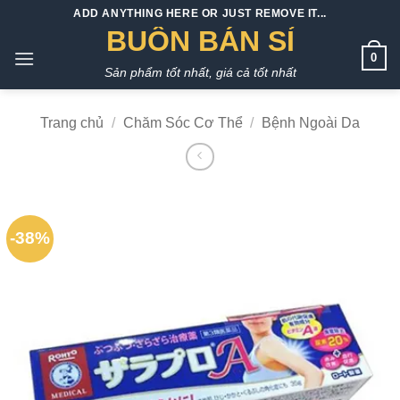
Bỏ
ADD ANYTHING HERE OR JUST REMOVE IT...
qua
BUÔN BÁN SỈ
nội
0
Sản phẩm tốt nhất, giá cả tốt nhất
dung
Trang chủ
/
Chăm Sóc Cơ Thể
/
Bệnh Ngoài Da
-38%