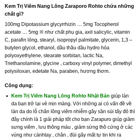
Kem Trị Viêm Nang Lông Zaraporo Rohto chứa những
chất gì?
100mg Dipotassium glycyrrhizin … 5mg Tocopherol
acetate … 5mg ※ như chất phụ gia, axit salicylic, vitamin
C, parafin lỏng, stearyl, isopropyl palmitate, glycerin, 1,3 –
butylen glycol, ethanol, dầu thầu dầu hydro hóa
polyoxyethylene, stearate sorbitan, lactic Na,
Triethanolamine, glycine , carboxy vinyl polymer, dimethyl
polysiloxan, edetate Na, paraben, hương thơm.
Công dụng:
Kem Trị Viêm Nang Lông Rohto Nhật Bản
giúp làn
da bạn trở lại vẻ mịn màng. Với những ai có vấn đề về
làn da do lỗ chân lông viêm nhiễm gây sần sùi tấy đỏ thì
đây chính là 1 giải pháp tốt cho bạn Zarapuro giúp giảm
sưng viêm , lưu thông máu , giảm sừng thô cứng ở các
vùng như cánhtay , chân , đùi gây mất tự tin khi ra