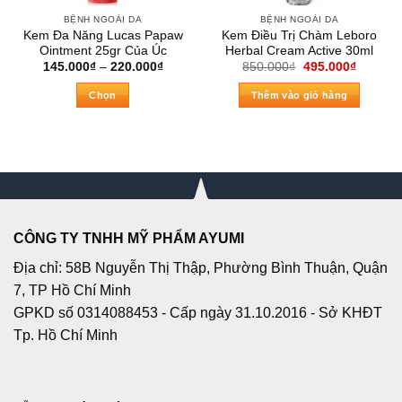
BỆNH NGOÀI DA
BỆNH NGOÀI DA
Kem Đa Năng Lucas Papaw
Kem Điều Trị Chàm Leboro
Ointment 25gr Của Úc
Herbal Cream Active 30ml
Khoảng
Giá
Giá
145.000
₫
–
220.000
₫
850.000
₫
495.000
₫
giá:
gốc
hiện
từ
là:
tại
Chọn
Thêm vào giỏ hàng
145.000₫
850.000₫.
là:
đến
495.000
Sản
220.000₫
phẩm
này
có
nhiều
biến
thể.
CÔNG TY TNHH MỸ PHẨM AYUMI
Các
Địa chỉ: 58B Nguyễn Thị Thập, Phường Bình Thuận, Quận
tùy
chọn
7, TP Hồ Chí Minh
có
GPKD số 0314088453 - Cấp ngày 31.10.2016 - Sở KHĐT
thể
Tp. Hồ Chí Minh
được
chọn
trên
trang