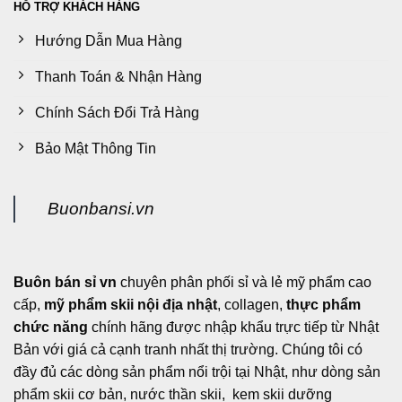
HỖ TRỢ KHÁCH HÀNG
sản
phẩm
Hướng Dẫn Mua Hàng
Thanh Toán & Nhận Hàng
Chính Sách Đổi Trả Hàng
Bảo Mật Thông Tin
Buonbansi.vn
Buôn bán sỉ vn
chuyên phân phối sỉ và lẻ mỹ phẩm cao
cấp,
mỹ phẩm skii nội địa nhật
, collagen,
thực phẩm
chức năng
chính hãng được nhập khẩu trực tiếp từ Nhật
Bản với giá cả cạnh tranh nhất thị trường. Chúng tôi có
đầy đủ các dòng sản phẩm nổi trội tại Nhật, như dòng sản
phẩm skii cơ bản, nước thần skii, kem skii dưỡng