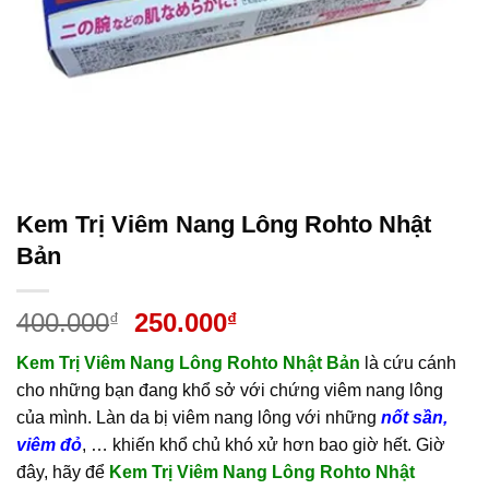
Kem Trị Viêm Nang Lông Rohto Nhật
Bản
Giá
Giá
400.000
250.000
₫
₫
gốc
hiện
Kem Trị Viêm Nang Lông Rohto Nhật Bản
là cứu cánh
là:
tại
cho những bạn đang khổ sở với chứng viêm nang lông
400.000₫.
là:
của mình. Làn da bị viêm nang lông với những
nốt sần,
250.000₫.
viêm đỏ
, … khiến khổ chủ khó xử hơn bao giờ hết. Giờ
đây, hãy để
Kem Trị Viêm Nang Lông Rohto Nhật