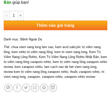
Bản
giúp bạn!
Kem Trị Viêm Nang Lông Rohto Nhật Bản số lượng
Thêm vào giỏ hàng
Danh mục:
Bệnh Ngoài Da
Thẻ:
chua viem nang long lam sao
,
kem acid salicylic trị viêm nang
lông
,
kem rohto trị viêm nang lông
,
kem tri viem nang long
,
Kem Trị
Viêm Nang Lông Rohto
,
Kem Trị Viêm Nang Lông Rohto Nhật Bản
,
kem
trị viêm nang lông zaraporo rohto
,
kem trị viêm nang lông zaraporo rohto
review
,
kem zaraporo rohto
,
lam cach nao de het viem nang long
,
review kem trị viêm nang lông zaraporo rohto
,
thuốc zaraporo rohto
,
tri
viem nang long
,
zaraporo
,
zaraporo rohto
,
zaraporo rohto review