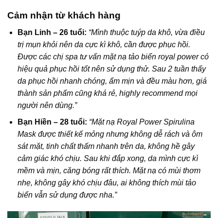
Cảm nhận từ khách hàng
Bạn Linh – 26 tuổi:
“Mình thuộc tuýp da khô, vừa điều
trị mụn khỏi nên da cực kì khô, cần được phục hồi.
Được các chị spa tư vấn mặt nạ tảo biển royal power có
hiệu quả phục hồi tốt nên sử dụng thử. Sau 2 tuần thấy
da phục hồi nhanh chóng, ẩm mịn và đều màu hơn, giá
thành sản phẩm cũng khá rẻ, highly recommend mọi
người nên dùng.”
Bạn Hiền – 28 tuổi:
“Mặt nạ Royal Power Spirulina
Mask được thiết kế mỏng nhưng không dễ rách và ôm
sát mặt, tinh chất thấm nhanh trên da, không hề gây
cảm giác khó chịu. Sau khi đắp xong, da mình cực kì
mềm và mịn, căng bóng rất thích. Mặt nạ có mùi thơm
nhẹ, không gây khó chịu đâu, ai không thích mùi tảo
biển vẫn sử dụng được nha.”