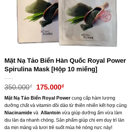
Mặt Nạ Tảo Biển Hàn Quốc Royal Power
Spirulina Mask [Hộp 10 miếng]
Giá
Giá
350.000
175.000
₫
₫
gốc
hiện
Mặt Nạ Tảo Biển Royal Power
cung cấp hàm lượng
là:
tại
dưỡng chất và vitamin dồi dào từ thiên nhiên kết hợp cùng
350.000₫.
là:
Niacinamide
và
Allantoin
vừa giúp dưỡng ẩm vừa làm
175.000₫.
dịu làn da nhanh chóng. Sản phẩm giúp chị em duy trì làn
da mịn màng và tươi trẻ suốt mùa hè nóng nực này!