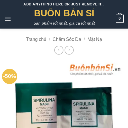
Bỏ
ADD ANYTHING HERE OR JUST REMOVE IT...
qua
BUÔN BÁN SỈ
nội
0
Sản phẩm tốt nhất, giá cả tốt nhất
dung
Trang chủ
/
Chăm Sóc Da
/
Mặt Nạ
-50%