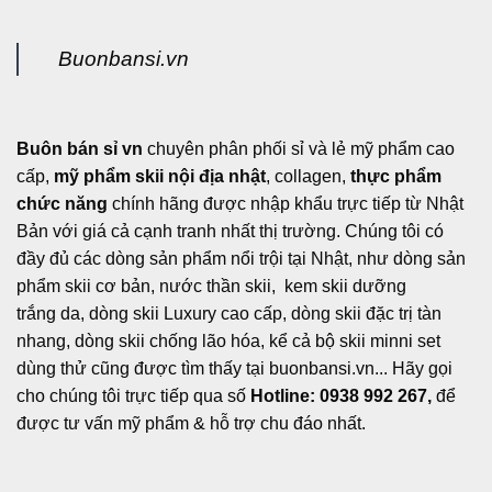
Buonbansi.vn
Buôn bán sỉ vn
chuyên phân phối sỉ và lẻ mỹ phẩm cao
cấp,
mỹ phẩm skii nội địa nhật
, collagen,
thực phẩm
chức năng
chính hãng được nhập khẩu trực tiếp từ Nhật
Bản với giá cả cạnh tranh nhất thị trường. Chúng tôi có
đầy đủ các dòng sản phẩm nổi trội tại Nhật, như dòng sản
phẩm skii cơ bản, nước thần skii, kem skii dưỡng
trắng da, dòng skii Luxury cao cấp, dòng skii đặc trị tàn
nhang, dòng skii chống lão hóa, kể cả bộ skii minni set
dùng thử cũng được tìm thấy tại buonbansi.vn... Hãy gọi
cho chúng tôi trực tiếp qua số
Hotline: 0938 992 267,
để
được tư vấn mỹ phẩm & hỗ trợ chu đáo nhất.