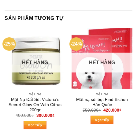
SẢN PHẨM TƯƠNG TỰ
-25%
-24%
HẾT HÀNG
HẾT HÀNG
MẶT NẠ
MẶT NẠ
Mặt Nạ Đất Sét Victoria’s
Mặt nạ sủi bọt Find Bichon
Secret Glow On With Citrus
Hàn Quốc
200gr
Giá
Giá
550.000
₫
420.000
₫
gốc
hiện
Giá
Giá
400.000
₫
300.000
₫
là:
tại
gốc
hiện
Đọc tiếp
550.000₫.
là:
là:
tại
Đọc tiếp
420.000
400.000₫.
là:
300.000₫.