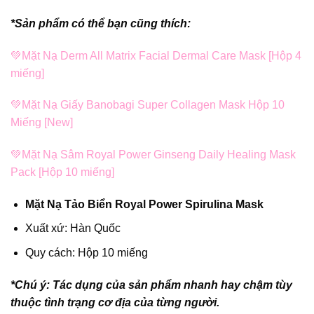
*Sản phẩm có thể bạn cũng thích:
💚
Mặt Nạ Derm All Matrix Facial Dermal Care Mask [Hộp 4
miếng]
💚
Mặt Nạ Giấy Banobagi Super Collagen Mask Hộp 10
Miếng [New]
💚
Mặt Nạ Sâm Royal Power Ginseng Daily Healing Mask
Pack [Hộp 10 miếng]
Mặt Nạ Tảo Biển Royal Power Spirulina Mask
Xuất xứ: Hàn Quốc
Quy cách: Hộp 10 miếng
*Chú ý: Tác dụng của sản phẩm nhanh hay chậm tùy
thuộc tình trạng cơ địa của từng người.