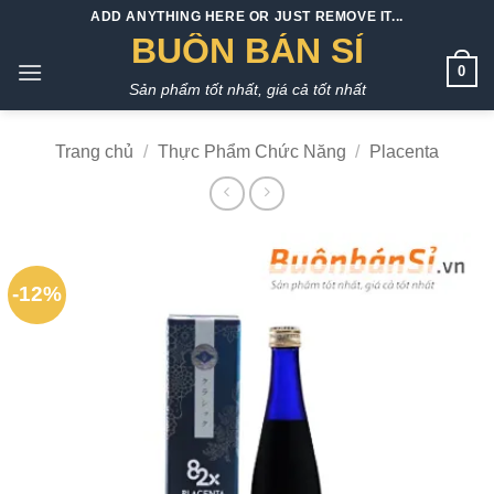
Bỏ
ADD ANYTHING HERE OR JUST REMOVE IT...
qua
BUÔN BÁN SỈ
nội
0
Sản phẩm tốt nhất, giá cả tốt nhất
dung
Trang chủ
/
Thực Phẩm Chức Năng
/
Placenta
-12%