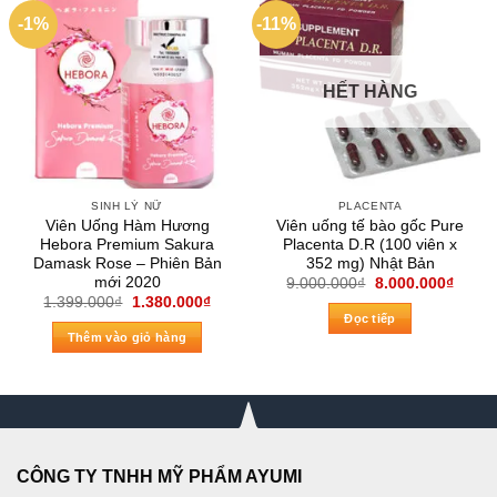
-1%
-11%
HẾT HÀNG
SINH LÝ NỮ
PLACENTA
Viên Uống Hàm Hương
Viên uống tế bào gốc Pure
Hebora Premium Sakura
Placenta D.R (100 viên x
Damask Rose – Phiên Bản
352 mg) Nhật Bản
mới 2020
Giá
Giá
9.000.000
₫
8.000.000
₫
gốc
hiện
Giá
Giá
1.399.000
₫
1.380.000
₫
là:
tại
gốc
hiện
Đọc tiếp
9.000.000₫.
là:
là:
tại
Thêm vào giỏ hàng
8.000
1.399.000₫.
là:
1.380.000₫.
CÔNG TY TNHH MỸ PHẨM AYUMI