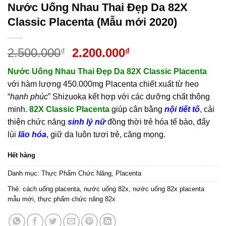
Nước Uống Nhau Thai Đẹp Da 82X
Classic Placenta (Mẫu mới 2020)
Giá
Giá
2.500.000
2.200.000
₫
₫
gốc
hiện
Nước Uống Nhau Thai Đẹp Da 82X Classic Placenta
là:
tại
với hàm lượng 450.000mg Placenta chiết xuất từ heo
2.500.000₫.
là:
“
hạnh phúc
” Shizuoka kết hợp với các dưỡng chất thông
2.200.000₫.
minh.
82X Classic Placenta
giúp cân bằng
nội tiết tố
, cải
thiện chức năng
sinh lý nữ
đồng thời trẻ hóa tế bào, đẩy
lùi
lão hóa
, giữ da luôn tươi trẻ, căng mọng.
Hết hàng
Danh mục:
Thực Phẩm Chức Năng
,
Placenta
Thẻ:
cách uống placenta
,
nước uống 82x
,
nước uống 82x placenta
mẫu mới
,
thực phẩm chức năng 82x