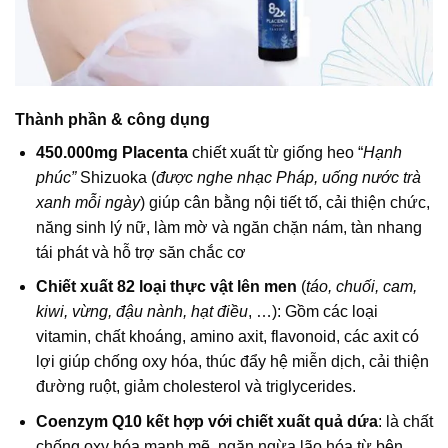
Thành phần & công dụng
450.000mg Placenta
chiết xuất từ giống heo “
Hạnh
phúc”
Shizuoka (
được nghe nhạc Pháp, uống nước trà
xanh mỗi ngày
) giúp cân bằng nội tiết tố, cải thiện chức,
năng sinh lý nữ, làm mờ và ngăn chặn nám, tàn nhang
tái phát và hỗ trợ săn chắc cơ
Chiết xuất 82 loại thực vật lên men
(
táo, chuối, cam,
kiwi, vừng, đậu nành, hạt điều
, …): Gồm các loại
vitamin, chất khoáng, amino axit, flavonoid, các axit có
lợi giúp chống oxy hóa, thúc đẩy hệ miễn dịch, cải thiện
đường ruột, giảm cholesterol và triglycerides.
Coenzym Q10 kết hợp với chiết xuất quả dứa
: là chất
chống oxy hóa mạnh mẽ, ngăn ngừa lão hóa từ bên