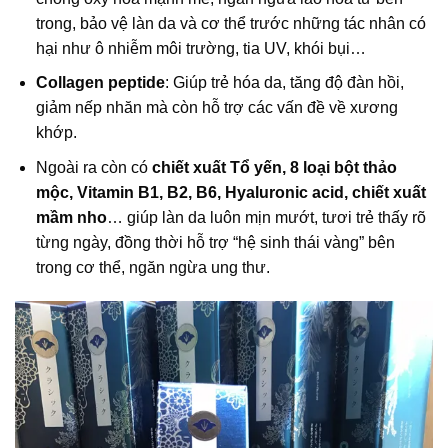
trong, bảo vệ làn da và cơ thể trước những tác nhân có
hại như ô nhiễm môi trường, tia UV, khói bụi…
Collagen peptide
: Giúp trẻ hóa da, tăng độ đàn hồi,
giảm nếp nhăn mà còn hỗ trợ các vấn đề về xương
khớp.
Ngoài ra còn có
chiết xuất Tổ yến, 8 loại bột thảo
mộc, Vitamin B1, B2, B6, Hyaluronic acid, chiết xuất
mầm nho
… giúp làn da luôn mịn mướt, tươi trẻ thấy rõ
từng ngày, đồng thời hỗ trợ “hệ sinh thái vàng” bên
trong cơ thể, ngăn ngừa ung thư.