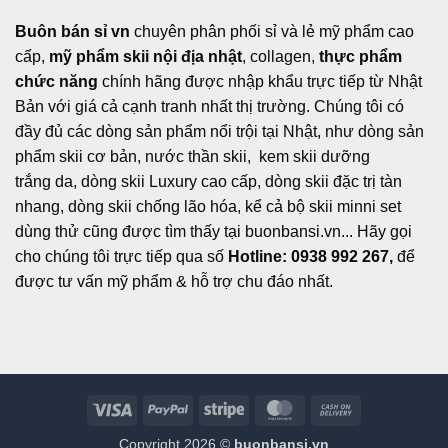
Buôn bán sỉ vn
chuyên phân phối sỉ và lẻ mỹ phẩm cao
cấp,
mỹ phẩm skii nội địa nhật
, collagen,
thực phẩm
chức năng
chính hãng được nhập khẩu trực tiếp từ Nhật
Bản với giá cả cạnh tranh nhất thị trường. Chúng tôi có
đầy đủ các dòng sản phẩm nổi trội tại Nhật, như dòng sản
phẩm skii cơ bản, nước thần skii, kem skii dưỡng
trắng da, dòng skii Luxury cao cấp, dòng skii đặc trị tàn
nhang, dòng skii chống lão hóa, kể cả bộ skii minni set
dùng thử cũng được tìm thấy tại buonbansi.vn... Hãy gọi
cho chúng tôi trực tiếp qua số
Hotline: 0938 992 267,
để
được tư vấn mỹ phẩm & hỗ trợ chu đáo nhất.
Visa
PayPal
Stripe
MasterCard
Cash
On
Copyright 2026 ©
buonbansi.vn