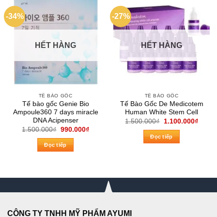
-34%
-27%
HẾT HÀNG
HẾT HÀNG
TẾ BÀO GỐC
TẾ BÀO GỐC
Tế bào gốc Genie Bio
Tế Bào Gốc De Medicotem
Ampoule360 7 days miracle
Human White Stem Cell
DNA Acipenser
Giá
Giá
1.500.000
₫
1.100.000
₫
gốc
hiện
Giá
Giá
1.500.000
₫
990.000
₫
là:
tại
gốc
hiện
Đọc tiếp
1.500.000₫.
là:
là:
tại
Đọc tiếp
1.100
1.500.000₫.
là:
990.000₫.
CÔNG TY TNHH MỸ PHẨM AYUMI