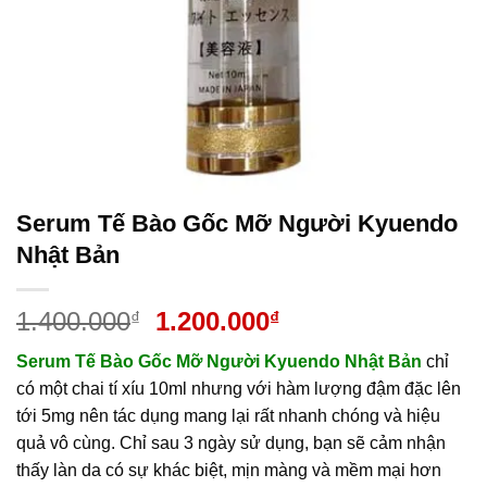
Serum Tế Bào Gốc Mỡ Người Kyuendo
Nhật Bản
Giá
Giá
1.400.000
1.200.000
₫
₫
gốc
hiện
Serum Tế Bào Gốc Mỡ Người Kyuendo Nhật Bản
chỉ
là:
tại
có một chai tí xíu 10ml nhưng với hàm lượng đậm đặc lên
1.400.000₫.
là:
tới 5mg nên tác dụng mang lại rất nhanh chóng và hiệu
1.200.000₫.
quả vô cùng. Chỉ sau 3 ngày sử dụng, bạn sẽ cảm nhận
thấy làn da có sự khác biệt, mịn màng và mềm mại hơn