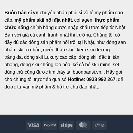
Buôn bán sỉ vn
chuyên phân phối sỉ và lẻ mỹ phẩm cao
cấp,
mỹ phẩm skii nội địa nhật
, collagen,
thực phẩm
chức năng
chính hãng được nhập khẩu trực tiếp từ Nhật
Bản với giá cả cạnh tranh nhất thị trường. Chúng tôi có
đầy đủ các dòng sản phẩm nổi trội tại Nhật, như dòng sản
phẩm skii cơ bản, nước thần skii, kem skii dưỡng
trắng da, dòng skii Luxury cao cấp, dòng skii đặc trị tàn
nhang, dòng skii chống lão hóa, kể cả bộ skii minni set
dùng thử cũng được tìm thấy tại buonbansi.vn... Hãy gọi
cho chúng tôi trực tiếp qua số
Hotline: 0938 992 267,
để
được tư vấn mỹ phẩm & hỗ trợ chu đáo nhất.
Visa
PayPal
Stripe
MasterCard
Cash
On