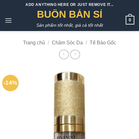
Bỏ
ADD ANYTHING HERE OR JUST REMOVE IT...
qua
BUÔN BÁN SỈ
nội
0
Sản phẩm tốt nhất, giá cả tốt nhất
dung
Trang chủ
/
Chăm Sóc Da
/
Tế Bào Gốc
-14%