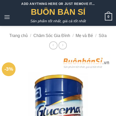
Bỏ
ADD ANYTHING HERE OR JUST REMOVE IT...
qua
BUÔN BÁN SỈ
nội
0
Sản phẩm tốt nhất, giá cả tốt nhất
dung
Trang chủ
/
Chăm Sóc Gia Đình
/
Mẹ và Bé
/
Sữa
-3%