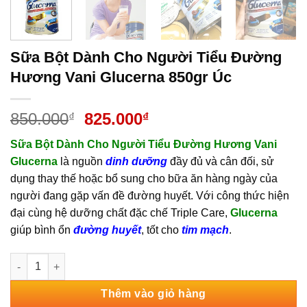
Sữa Bột Dành Cho Người Tiểu Đường
Hương Vani Glucerna 850gr Úc
Giá
Giá
850.000
825.000
₫
₫
gốc
hiện
Sữa Bột Dành Cho Người Tiểu Đường Hương Vani
là:
tại
Glucerna
là nguồn
dinh dưỡng
đầy đủ và cân đối, sử
850.000₫.
là:
dụng thay thế hoặc bổ sung cho bữa ăn hàng ngày của
825.000₫.
người đang gặp vấn đề đường huyết. Với công thức hiện
đại cùng hệ dưỡng chất đặc chế Triple Care,
Glucerna
giúp bình ổn
đường huyết
, tốt cho
tim mạch
.
Sữa Bột Dành Cho Người Tiểu Đường Hương Vani Glucerna 85
Thêm vào giỏ hàng