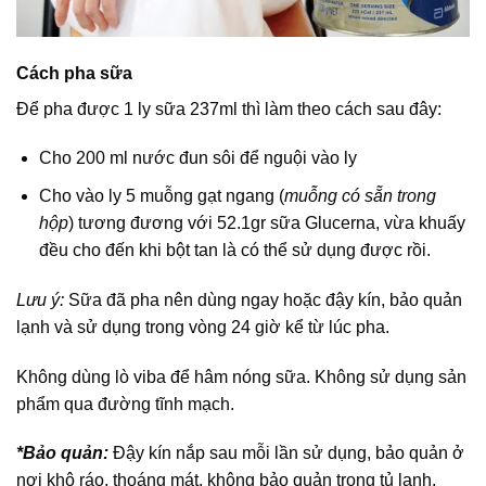
Cách pha sữa
Để pha được 1 ly sữa 237ml thì làm theo cách sau đây:
Cho 200 ml nước đun sôi để nguội vào ly
Cho vào ly 5 muỗng gạt ngang (
muỗng có sẵn trong
hộp
) tương đương với 52.1gr sữa Glucerna, vừa khuấy
đều cho đến khi bột tan là có thể sử dụng được rồi.
Lưu ý:
Sữa đã pha nên dùng ngay hoặc đậy kín, bảo quản
lạnh và sử dụng trong vòng 24 giờ kể từ lúc pha.
Không dùng lò viba để hâm nóng sữa. Không sử dụng sản
phẩm qua đường tĩnh mạch.
*Bảo quản:
Đậy kín nắp sau mỗi lần sử dụng, bảo quản ở
nơi khô ráo, thoáng mát, không bảo quản trong tủ lạnh.