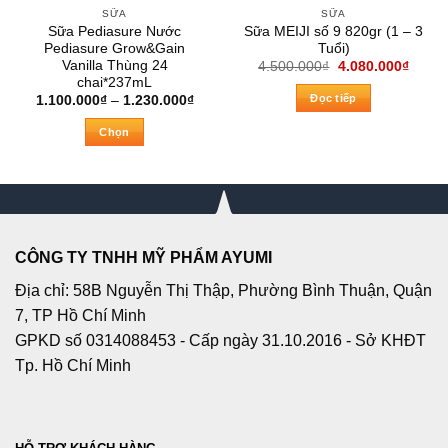
SỮA
SỮA
Sữa Pediasure Nước
Sữa MEIJI số 9 820gr (1 – 3
Pediasure Grow&Gain
Tuổi)
Vanilla Thùng 24
Giá
Giá
4.500.000
₫
4.080.000
₫
gốc
hiện
chai*237mL
là:
tại
Đọc tiếp
Khoảng
1.100.000
₫
–
1.230.000
₫
4.500.000₫.
là:
giá:
4.080
từ
Chọn
1.100.000₫
đến
Sản
1.230.000₫
phẩm
này
có
nhiều
CÔNG TY TNHH MỸ PHẨM AYUMI
biến
thể.
Địa chỉ: 58B Nguyễn Thị Thập, Phường Bình Thuận, Quận
Các
7, TP Hồ Chí Minh
tùy
GPKD số 0314088453 - Cấp ngày 31.10.2016 - Sở KHĐT
chọn
Tp. Hồ Chí Minh
có
thể
được
chọn