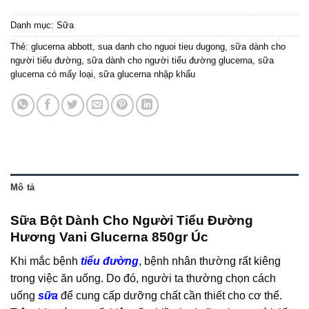
Danh mục:
Sữa
Thẻ:
glucerna abbott
,
sua danh cho nguoi tieu dugong
,
sữa dành cho
người tiểu đường
,
sữa dành cho người tiểu đường glucerna
,
sữa
glucerna có mấy loại
,
sữa glucerna nhập khẩu
Mô tả
Sữa Bột Dành Cho Người Tiểu Đường
Hương Vani Glucerna 850gr Úc
Khi mắc bệnh
tiểu đường
, bệnh nhân thường rất kiêng
trong việc ăn uống. Do đó, người ta thường chọn cách
uống
sữa
để cung cấp dưỡng chất cần thiết cho cơ thể.