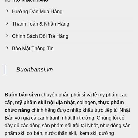
HỖ TRỢ KHÁCH HÀNG
trên
trang
Hướng Dẫn Mua Hàng
sản
phẩm
Thanh Toán & Nhận Hàng
Chính Sách Đổi Trả Hàng
Bảo Mật Thông Tin
Buonbansi.vn
Buôn bán sỉ vn
chuyên phân phối sỉ và lẻ mỹ phẩm cao
cấp,
mỹ phẩm skii nội địa nhật
, collagen,
thực phẩm
chức năng
chính hãng được nhập khẩu trực tiếp từ Nhật
Bản với giá cả cạnh tranh nhất thị trường. Chúng tôi có
đầy đủ các dòng sản phẩm nổi trội tại Nhật, như dòng sản
phẩm skii cơ bản, nước thần skii, kem skii dưỡng