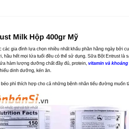
st Milk Hộp 400gr Mỹ
 các gia đình lựa chọn nhiều nhất khẩu phần hằng ngày bởi c
ợi, hầu hết mọi lứa tuổi đều có thể sử dụng. Sữa Bột Entrust 
hứa hàm lượng dưỡng chất đầy đủ, protein,
vitamin và khoáng
thiếu dinh dưỡng, kén ăn.
béo phì thích hợp cho cả những bệnh nhân tiểu đường muốn t