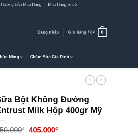
Hướng Dẫn Mua Hàng
Mua Hàng Giá Sỉ
0
Đăng nhập
Giỏ hàng /
0
₫
hức Năng
Chăm Sóc Gia Đình
Sữa Bột Không Đường
ntrust Milk Hộp 400gr Mỹ
Giá
Giá
50.000
405.000
₫
₫
gốc
hiện