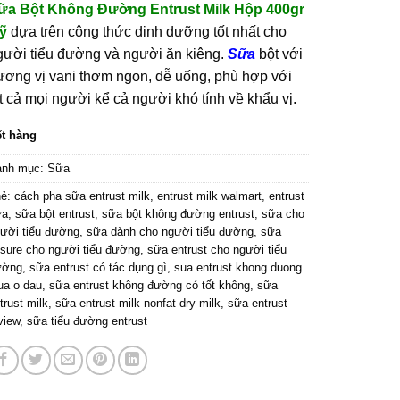
ữa Bột Không Đường Entrust Milk Hộp 400gr
là:
tại
ỹ
dựa trên công thức dinh dưỡng tốt nhất cho
550.000₫.
là:
gười tiểu đường và người ăn kiêng.
Sữa
bột với
405.000₫.
ương vị vani thơm ngon, dễ uống, phù hợp với
ất cả mọi người kể cả người khó tính về khẩu vị.
t hàng
anh mục:
Sữa
hẻ:
cách pha sữa entrust milk
,
entrust milk walmart
,
entrust
ữa
,
sữa bột entrust
,
sữa bột không đường entrust
,
sữa cho
ười tiểu đường
,
sữa dành cho người tiểu đường
,
sữa
sure cho người tiểu đường
,
sữa entrust cho người tiểu
ường
,
sữa entrust có tác dụng gì
,
sua entrust khong duong
a o dau
,
sữa entrust không đường có tốt không
,
sữa
trust milk
,
sữa entrust milk nonfat dry milk
,
sữa entrust
view
,
sữa tiểu đường entrust