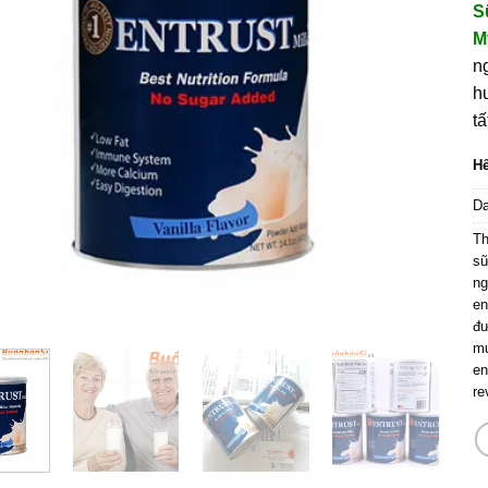
S
M
n
h
t
Hế
D
T
s
ng
en
đ
mu
en
re