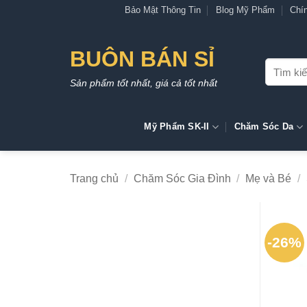
Bỏ
Bảo Mật Thông Tin
Blog Mỹ Phẩm
Chí
qua
nội
BUÔN BÁN SỈ
dung
Tìm
kiếm:
Sản phẩm tốt nhất, giá cả tốt nhất
Mỹ Phẩm SK-II
Chăm Sóc Da
Trang chủ
/
Chăm Sóc Gia Đình
/
Mẹ và Bé
/
-26%