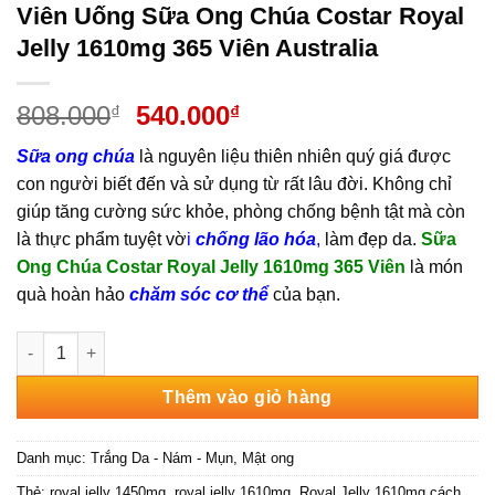
Viên Uống Sữa Ong Chúa Costar Royal
Jelly 1610mg 365 Viên Australia
Giá
Giá
808.000
540.000
₫
₫
gốc
hiện
Sữa ong chúa
là nguyên liệu thiên nhiên quý giá được
là:
tại
con người biết đến và sử dụng từ rất lâu đời. Không chỉ
808.000₫.
là:
giúp tăng cường sức khỏe, phòng chống bệnh tật mà còn
540.000₫.
là thực phẩm tuyệt vờ
i
chống lão hóa
,
làm đẹp da.
Sữa
Ong Chúa Costar Royal Jelly 1610mg 365 Viên
là món
quà hoàn hảo
chăm sóc cơ thể
của bạn.
Viên Uống Sữa Ong Chúa Costar Royal Jelly 1610mg 365 Viên A
Thêm vào giỏ hàng
Danh mục:
Trắng Da - Nám - Mụn
,
Mật ong
Thẻ:
royal jelly 1450mg
,
royal jelly 1610mg
,
Royal Jelly 1610mg cách