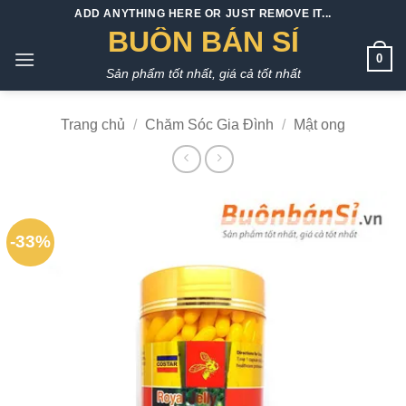
Bỏ
ADD ANYTHING HERE OR JUST REMOVE IT...
qua
BUÔN BÁN SỈ
nội
0
Sản phẩm tốt nhất, giá cả tốt nhất
dung
Trang chủ
/
Chăm Sóc Gia Đình
/
Mật ong
-33%