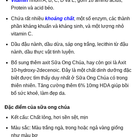
Vitamin
nhóm A, B, C, D và E; gồm 18 amino acids,
Protein và acid béo.
Chứa rất nhiều
khoáng chất
, một số enzym, các thành
phần kháng khuẩn và kháng sinh, và một lượng nhỏ
vitamin C.
Dầu đậu nành, dầu dừa, sáp ong trắng, lecithin từ đậu
nành, dầu thực vật tinh luyện.
Bổ sung thêm axit Sữa Ong Chúa, hay còn goi là Axit
10-hydroxy-2decenoic. Đây là một chất dinh dưỡng đặc
biệt được tìm thấy duy nhất ở Sữa Ong Chúa có trong
thiên nhiên. Tăng cường thêm 6% 10mg HDA giúp bồi
bổ sức khoẻ, làm đẹp da.
Đặc điểm của sữa ong chúa
Kết cấu: Chất lỏng, hơi sền sệt, mịn
Màu sắc: Màu trắng ngà, trong hoặc ngả vàng giống
như màu bơ