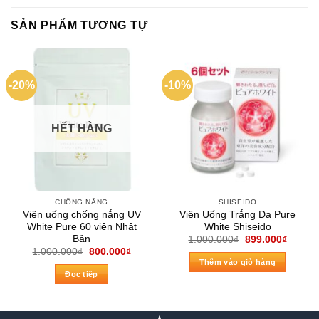
SẢN PHẨM TƯƠNG TỰ
-20%
-10%
HẾT HÀNG
CHỐNG NẮNG
SHISEIDO
Viên uống chống nắng UV
Viên Uống Trắng Da Pure
White Pure 60 viên Nhật
White Shiseido
Bản
Giá
Giá
1.000.000
₫
899.000
₫
gốc
hiện
Giá
Giá
1.000.000
₫
800.000
₫
là:
tại
gốc
hiện
Thêm vào giỏ hàng
1.000.000₫.
là:
là:
tại
Đọc tiếp
899.00
1.000.000₫.
là:
800.000₫.