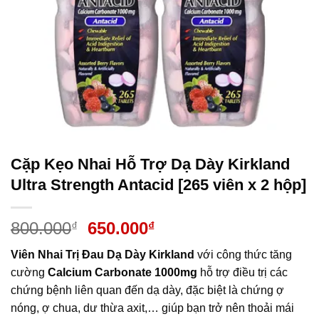
Cặp Kẹo Nhai Hỗ Trợ Dạ Dày Kirkland
Ultra Strength Antacid [265 viên x 2 hộp]
Giá
Giá
800.000
650.000
₫
₫
gốc
hiện
Viên Nhai Trị Đau Dạ Dày Kirkland
với công thức tăng
là:
tại
cường
Calcium Carbonate
1000mg
hỗ trợ điều trị các
800.000₫.
là:
chứng bệnh liên quan đến
dạ dày
, đặc biệt là chứng ợ
650.000₫.
nóng, ợ chua, dư thừa axit,… giúp bạn trở nên thoải mái