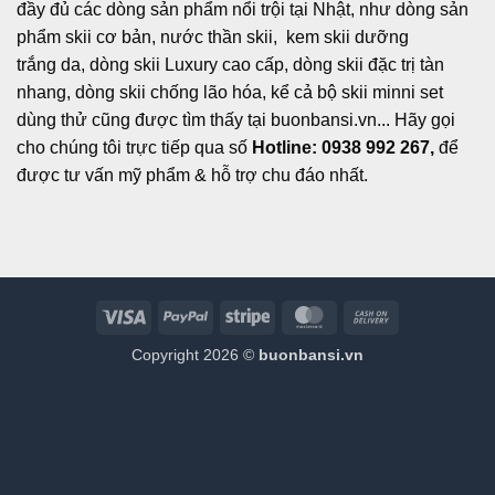
đầy đủ các dòng sản phẩm nổi trội tại Nhật, như dòng sản
phẩm skii cơ bản, nước thần skii, kem skii dưỡng
trắng da, dòng skii Luxury cao cấp, dòng skii đặc trị tàn
nhang, dòng skii chống lão hóa, kể cả bộ skii minni set
dùng thử cũng được tìm thấy tại buonbansi.vn... Hãy gọi
cho chúng tôi trực tiếp qua số
Hotline: 0938 992 267,
để
được tư vấn mỹ phẩm & hỗ trợ chu đáo nhất.
Visa
PayPal
Stripe
MasterCard
Cash
On
Copyright 2026 ©
buonbansi.vn
Delivery