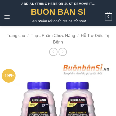
Bỏ
ADD ANYTHING HERE OR JUST REMOVE IT...
qua
BUÔN BÁN SỈ
nội
0
Sản phẩm tốt nhất, giá cả tốt nhất
dung
Trang chủ
/
Thực Phẩm Chức Năng
/
Hỗ Trợ Điều Trị
Bệnh
-19%