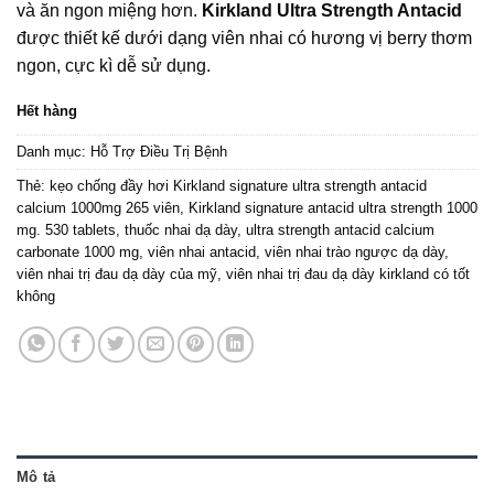
và ăn ngon miệng hơn.
Kirkland Ultra Strength Antacid
được thiết kế dưới dạng viên nhai có hương vị berry thơm
ngon, cực kì dễ sử dụng.
Hết hàng
Danh mục:
Hỗ Trợ Điều Trị Bệnh
Thẻ:
kẹo chống đầy hơi Kirkland signature ultra strength antacid
calcium 1000mg 265 viên
,
Kirkland signature antacid ultra strength 1000
mg. 530 tablets
,
thuốc nhai dạ dày
,
ultra strength antacid calcium
carbonate 1000 mg
,
viên nhai antacid
,
viên nhai trào ngược dạ dày
,
viên nhai trị đau dạ dày của mỹ
,
viên nhai trị đau dạ dày kirkland có tốt
không
Mô tả