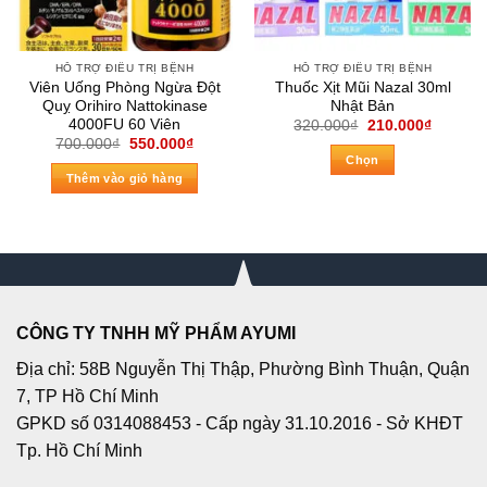
HỖ TRỢ ĐIỀU TRỊ BỆNH
HỖ TRỢ ĐIỀU TRỊ BỆNH
Viên Uống Phòng Ngừa Đột
Thuốc Xịt Mũi Nazal 30ml
Quỵ Orihiro Nattokinase
Nhật Bản
4000FU 60 Viên
Giá
Giá
320.000
₫
210.000
₫
gốc
hiện
Giá
Giá
700.000
₫
550.000
₫
là:
tại
gốc
hiện
Chọn
320.000₫.
là:
là:
tại
Thêm vào giỏ hàng
210.000
Sản
700.000₫.
là:
550.000₫.
phẩm
này
có
nhiều
biến
thể.
CÔNG TY TNHH MỸ PHẨM AYUMI
Các
Địa chỉ: 58B Nguyễn Thị Thập, Phường Bình Thuận, Quận
tùy
chọn
7, TP Hồ Chí Minh
có
GPKD số 0314088453 - Cấp ngày 31.10.2016 - Sở KHĐT
thể
Tp. Hồ Chí Minh
được
chọn