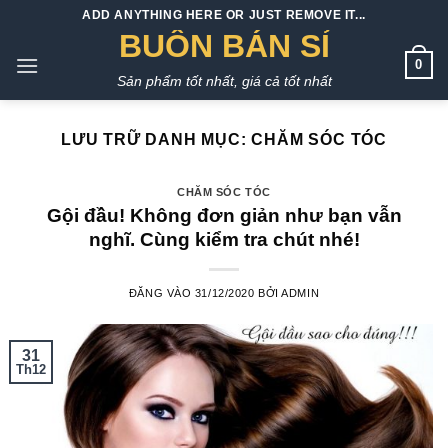
Bỏ
ADD ANYTHING HERE OR JUST REMOVE IT...
qua
BUÔN BÁN SỈ
nội
0
Sản phẩm tốt nhất, giá cả tốt nhất
dung
LƯU TRỮ DANH MỤC:
CHĂM SÓC TÓC
CHĂM SÓC TÓC
Gội đầu! Không đơn giản như bạn vẫn
nghĩ. Cùng kiểm tra chút nhé!
ĐĂNG VÀO
31/12/2020
BỞI
ADMIN
31
Th12