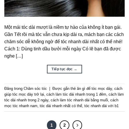
Một mái tóc dài mượt là niềm tự hào của không ít bạn gái.
Gần Tết rồi mà tóc vẫn chưa kịp dài ra, mách bạn các cách
chăm sóc dễ không ngờ để tóc nhanh dài nhất có thể nhé!
Cách 1: Dùng tinh dầu bưởi mỗi ngày Có lẽ bạn đã được
nghe […]
Tiếp tục đọc
→
Đăng trong
Chăm sóc tóc
|
Được gắn thẻ
ăn gì để tóc mọc dày
,
cách
giúp tóc mọc dày trở lại
,
cách làm tóc dài nhanh trong 1 đêm
,
cách làm
tóc dài nhanh trong 2 ngày
,
cách làm tóc nhanh dài bằng muối
,
cách
mọc tóc nhanh nam
,
tóc dài nhanh nhất có thể
,
tóc nhanh dài với b1
1
2