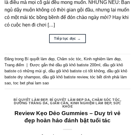
là điều mà mọi cô gái đều mong muốn. NHƯNG NẾU: Bạn
ngủ dậy muộn không có thời gian gội đầu, nhưng lại muốn
có một mái tóc bồng bềnh để đón chào ngày mới? Hay khi
có cuộc hẹn đi chơi […]
Tiếp tục đọc
→
Đăng trong
Bí quyết làm đẹp
,
Chăm sóc tóc
,
Kinh nghiệm làm đẹp
,
Trang điểm
|
Được gắn thẻ
dầu gội khô batiste 200ml
,
dầu gội khô
batiste có những mùi gì
,
dầu gội khô batiste có tốt không
,
dầu gội khô
batiste dry shampoo
,
dầu gội khô batiste review
,
tóc bết dính phải làm
sao
,
toc bet phai lam sao
BÍ QUYẾT LÀM ĐẸP
,
BÍ QUYẾT LÀM ĐẸP DA
,
CHĂM SÓC TÓC
,
DƯỠNG TRẮNG DA
,
GIẢM CÂN
,
KINH NGHIỆM LÀM ĐẸP
,
SỨC
KHỎE
Review Kẹo Dẻo Gummies – Duy trì vẻ
đẹp hoàn hảo đánh bật tuổi tác