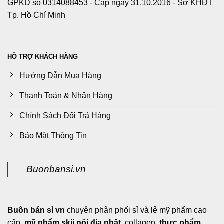
GPKD số 0314088453 - Cấp ngày 31.10.2016 - Sở KHĐT
Tp. Hồ Chí Minh
HỖ TRỢ KHÁCH HÀNG
Hướng Dẫn Mua Hàng
Thanh Toán & Nhận Hàng
Chính Sách Đổi Trả Hàng
Bảo Mật Thông Tin
Buonbansi.vn
Buôn bán sỉ vn
chuyên phân phối sỉ và lẻ mỹ phẩm cao
cấp,
mỹ phẩm skii nội địa nhật
, collagen,
thực phẩm