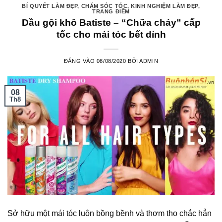
BÍ QUYẾT LÀM ĐẸP
,
CHĂM SÓC TÓC
,
KINH NGHIỆM LÀM ĐẸP
,
TRANG ĐIỂM
Dầu gội khô Batiste – “Chữa cháy” cấp
tốc cho mái tóc bết dính
ĐĂNG VÀO
08/08/2020
BỞI
ADMIN
08
Th8
Sở hữu một mái tóc luôn bồng bềnh và thơm tho chắc hẳn