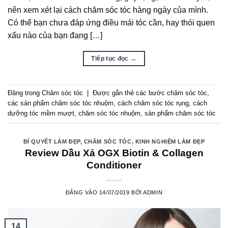
nên xem xét lại cách chăm sóc tóc hàng ngày của mình.
Có thể bạn chưa đáp ứng điều mái tóc cần, hay thói quen
xấu nào của bạn đang […]
Tiếp tục đọc
→
Đăng trong
Chăm sóc tóc
|
Được gắn thẻ
các bước chăm sóc tóc
,
các sản phẩm chăm sóc tóc nhuộm
,
cách chăm sóc tóc rụng
,
cách
dưỡng tóc mềm mượt
,
chăm sóc tóc nhuộm
,
sản phẩm chăm sóc tóc
BÍ QUYẾT LÀM ĐẸP
,
CHĂM SÓC TÓC
,
KINH NGHIỆM LÀM ĐẸP
Review Dầu Xả OGX Biotin & Collagen
Conditioner
ĐĂNG VÀO
14/07/2019
BỞI
ADMIN
14