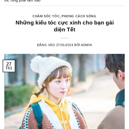
toc rung phai lam sao
CHĂM SÓC TÓC
,
PHONG CÁCH SỐNG
Những kiểu tóc cực xinh cho bạn gái
diện Tết
ĐĂNG VÀO
27/01/2019
BỞI
ADMIN
27
Th1