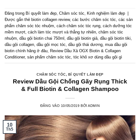
Đăng trong
Bí quyết làm đẹp
,
Chăm sóc tóc
,
Kinh nghiệm làm đẹp
|
Được gắn thẻ
biotin collagen review
,
các bước chăm sóc tóc
,
các sản
phẩm chăm sóc tóc nhuộm
,
cách chăm sóc tóc rụng
,
cách dưỡng tóc
mềm mượt
,
cách làm tóc mượt và thẳng tự nhiên
,
chăm sóc tóc
nhuộm
,
dầu gội biotin chai 750ml
,
dầu gội biotin giả
,
dầu gội biotin tiki
,
dầu gội collagen
,
dầu gội mọc tóc
,
dầu gội thái dương
,
mua dầu gội
biotin chính hãng ở đâu
,
Review Dầu Xả OGX Biotin & Collagen
Conditioner
,
sản phẩm chăm sóc tóc
,
tóc khô xơ dùng dầu gội gì
CHĂM SÓC TÓC
,
BÍ QUYẾT LÀM ĐẸP
Review Dầu Gội Chống Gãy Rụng Thick
& Full Biotin & Collagen Shampoo
ĐĂNG VÀO
10/05/2019
BỞI
ADMIN
10
Th5