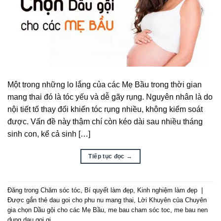
Một trong những lo lắng của các Mẹ Bầu trong thời gian
mang thai đó là tóc yếu và dễ gãy rụng. Nguyên nhân là do
nội tiết tố thay đổi khiến tóc rụng nhiều, không kiểm soát
được. Vấn đề này thậm chí còn kéo dài sau nhiều tháng
sinh con, kể cả sinh […]
Tiếp tục đọc
→
Đăng trong
Chăm sóc tóc
,
Bí quyết làm đẹp
,
Kinh nghiệm làm đẹp
|
Được gắn thẻ
dau goi cho phu nu mang thai
,
Lời Khuyên của Chuyên
gia chọn Dầu gội cho các Mẹ Bầu
,
me bau cham sóc toc
,
me bau nen
dung dau goi gi