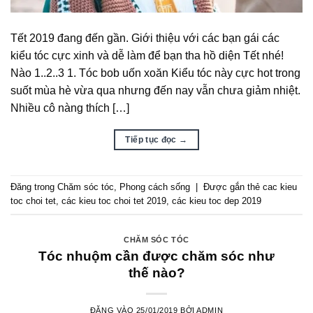
Tết 2019 đang đến gần. Giới thiệu với các bạn gái các
kiểu tóc cực xinh và dễ làm để bạn tha hồ diện Tết nhé!
Nào 1..2..3 1. Tóc bob uốn xoăn Kiểu tóc này cực hot trong
suốt mùa hè vừa qua nhưng đến nay vẫn chưa giảm nhiệt.
Nhiều cô nàng thích […]
Tiếp tục đọc
→
Đăng trong
Chăm sóc tóc
,
Phong cách sống
|
Được gắn thẻ
cac kieu
toc choi tet
,
các kieu toc choi tet 2019
,
các kieu toc dep 2019
CHĂM SÓC TÓC
Tóc nhuộm cần được chăm sóc như
thế nào?
ĐĂNG VÀO
25/01/2019
BỞI
ADMIN