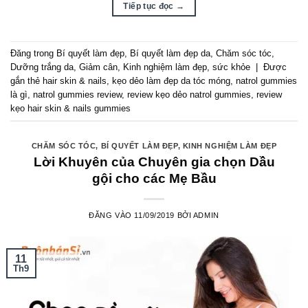
Tiếp tục đọc
→
Đăng trong
Bí quyết làm đẹp
,
Bí quyết làm đẹp da
,
Chăm sóc tóc
,
Dưỡng trắng da
,
Giảm cân
,
Kinh nghiệm làm đẹp
,
sức khỏe
|
Được
gắn thẻ
hair skin & nails
,
kẹo dẻo làm đẹp da tóc móng
,
natrol gummies
là gì
,
natrol gummies review
,
review kẹo dẻo natrol gummies
,
review
kẹo hair skin & nails gummies
CHĂM SÓC TÓC
,
BÍ QUYẾT LÀM ĐẸP
,
KINH NGHIỆM LÀM ĐẸP
Lời Khuyên của Chuyên gia chọn Dầu
gội cho các Mẹ Bầu
ĐĂNG VÀO
11/09/2019
BỞI
ADMIN
11
Th9