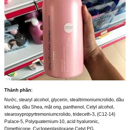
Thành phần:
Nước, stearyl alcohol, glycerin, stealtrimoniumcrolido, dầu
khoáng, dầu Shea, mật ong, panthenol, Cetyl alcohol,
stearoxypropyrtremoniumcrolido, trideceth-3, (C12-14)
Palace-5, Polyquaternium-10, acid hyaluronic,
Dimethicone, Cyclopentasiloxane,Cetyl PG