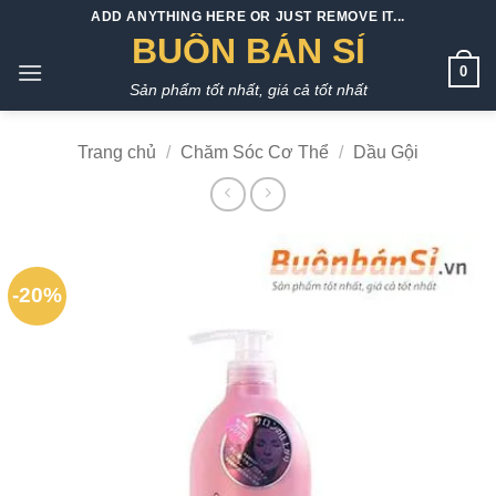
Bỏ
ADD ANYTHING HERE OR JUST REMOVE IT...
qua
BUÔN BÁN SỈ
nội
0
Sản phẩm tốt nhất, giá cả tốt nhất
dung
Trang chủ
/
Chăm Sóc Cơ Thể
/
Dầu Gội
-20%