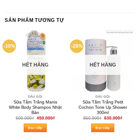
SẢN PHẨM TƯƠNG TỰ
-10%
-26%
HẾT HÀNG
HẾT HÀNG
DẦU GỘI
DẦU GỘI
Sữa Tắm Trắng Manis
Sữa Tắm Trắng Petit
White Body Shampoo Nhật
Cochon Tone Up Shower
Bản
300ml
Giá
Giá
Giá
Giá
500.000
₫
450.000
₫
850.000
₫
630.000
₫
gốc
hiện
gốc
hiện
là:
tại
là:
tại
Đọc tiếp
Đọc tiếp
500.000₫.
là:
850.000₫.
là:
450.000₫.
630.000