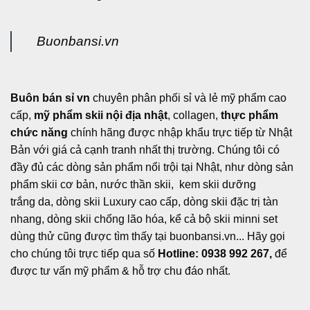
Buonbansi.vn
Buôn bán sỉ vn
chuyên phân phối sỉ và lẻ mỹ phẩm cao
cấp,
mỹ phẩm skii nội địa nhật
, collagen,
thực phẩm
chức năng
chính hãng được nhập khẩu trực tiếp từ Nhật
Bản với giá cả cạnh tranh nhất thị trường. Chúng tôi có
đầy đủ các dòng sản phẩm nổi trội tại Nhật, như dòng sản
phẩm skii cơ bản, nước thần skii, kem skii dưỡng
trắng da, dòng skii Luxury cao cấp, dòng skii đặc trị tàn
nhang, dòng skii chống lão hóa, kể cả bộ skii minni set
dùng thử cũng được tìm thấy tại buonbansi.vn... Hãy gọi
cho chúng tôi trực tiếp qua số
Hotline: 0938 992 267,
để
được tư vấn mỹ phẩm & hỗ trợ chu đáo nhất.