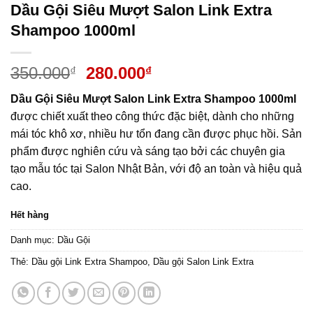
Dầu Gội Siêu Mượt Salon Link Extra
Shampoo 1000ml
Giá
Giá
350.000
280.000
₫
₫
gốc
hiện
Dầu Gội Siêu Mượt Salon Link Extra Shampoo 1000ml
là:
tại
được chiết xuất theo công thức đặc biệt, dành cho những
350.000₫.
là:
mái tóc khô xơ, nhiều hư tổn đang cần được phục hồi. Sản
280.000₫.
phẩm được nghiên cứu và sáng tạo bởi các chuyên gia
tạo mẫu tóc tại Salon Nhật Bản, với độ an toàn và hiệu quả
cao.
Hết hàng
Danh mục:
Dầu Gội
Thẻ:
Dầu gội Link Extra Shampoo
,
Dầu gội Salon Link Extra