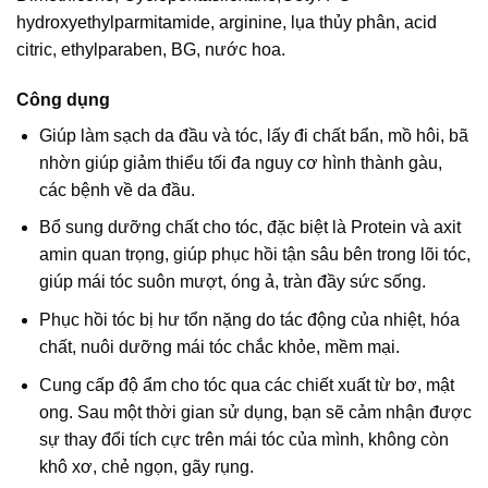
hydroxyethylparmitamide, arginine, lụa thủy phân, acid
citric, ethylparaben, BG, nước hoa.
Công dụng
Giúp làm sạch da đầu và tóc, lấy đi chất bẩn, mồ hôi, bã
nhờn giúp giảm thiểu tối đa nguy cơ hình thành gàu,
các bệnh về da đầu.
Bổ sung dưỡng chất cho tóc, đặc biệt là Protein và axit
amin quan trọng, giúp phục hồi tận sâu bên trong lõi tóc,
giúp mái tóc suôn mượt, óng ả, tràn đầy sức sống.
Phục hồi tóc bị hư tổn nặng do tác động của nhiệt, hóa
chất, nuôi dưỡng mái tóc chắc khỏe, mềm mại.
Cung cấp độ ẩm cho tóc qua các chiết xuất từ bơ, mật
ong. Sau một thời gian sử dụng, bạn sẽ cảm nhận được
sự thay đổi tích cực trên mái tóc của mình, không còn
khô xơ, chẻ ngọn, gãy rụng.