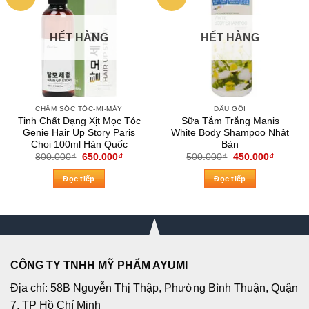
HẾT HÀNG
HẾT HÀNG
CHĂM SÓC TÓC-MI-MÀY
DẦU GỘI
Tinh Chất Dạng Xịt Mọc Tóc
Sữa Tắm Trắng Manis
Genie Hair Up Story Paris
White Body Shampoo Nhật
Choi 100ml Hàn Quốc
Bản
Giá
Giá
Giá
Giá
800.000
₫
650.000
₫
500.000
₫
450.000
₫
gốc
hiện
gốc
hiện
là:
tại
là:
tại
Đọc tiếp
Đọc tiếp
800.000₫.
là:
500.000₫.
là:
650.000₫.
450.000
CÔNG TY TNHH MỸ PHẨM AYUMI
Địa chỉ: 58B Nguyễn Thị Thập, Phường Bình Thuận, Quận
7, TP Hồ Chí Minh