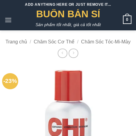
Bỏ
ADD ANYTHING HERE OR JUST REMOVE IT...
qua
BUÔN BÁN SỈ
nội
0
Sản phẩm tốt nhất, giá cả tốt nhất
dung
Trang chủ
/
Chăm Sóc Cơ Thể
/
Chăm Sóc Tóc-Mi-Mày
-23%