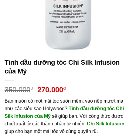
Tinh dầu dưỡng tóc Chi Silk Infusion
của Mỹ
Giá
Giá
350.000
270.000
₫
₫
gốc
hiện
Bạn muốn có một mái tóc suôn mềm, vào nếp mượt mà
là:
tại
như các siêu sao Holywood?
Tinh dầu dưỡng tóc Chi
350.000₫.
là:
Silk Infusion của Mỹ
sẽ giúp bạn. Với công thức được
270.000₫.
chiết xuất từ các thành phần tự nhiên,
Chi Silk Infusion
giúp cho bạn một mái tóc vô cùng quyến rũ.