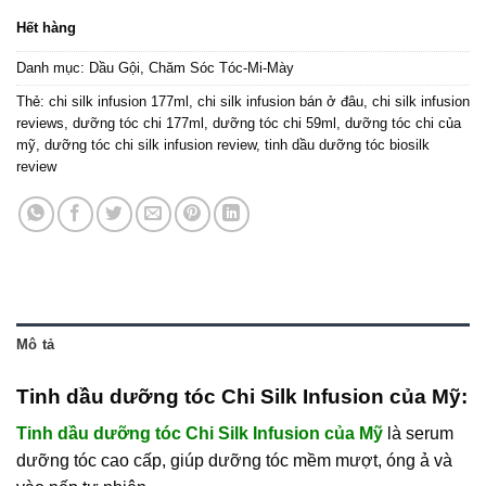
Hết hàng
Danh mục:
Dầu Gội
,
Chăm Sóc Tóc-Mi-Mày
Thẻ:
chi silk infusion 177ml
,
chi silk infusion bán ở đâu
,
chi silk infusion
reviews
,
dưỡng tóc chi 177ml
,
dưỡng tóc chi 59ml
,
dưỡng tóc chi của
mỹ
,
dưỡng tóc chi silk infusion review
,
tinh dầu dưỡng tóc biosilk
review
Mô tả
Tinh dầu dưỡng tóc Chi Silk Infusion của Mỹ:
Tinh dầu dưỡng tóc Chi Silk Infusion của Mỹ
là serum
dưỡng tóc cao cấp, giúp dưỡng tóc mềm mượt, óng ả và