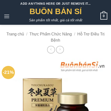
Bỏ
ADD ANYTHING HERE OR JUST REMOVE IT...
qua
BUÔN BÁN SỈ
nội
0
Sản phẩm tốt nhất, giá cả tốt nhất
dung
Trang chủ
/
Thực Phẩm Chức Năng
/
Hỗ Trợ Điều Trị
Bệnh
-21%