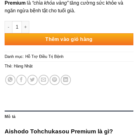
Premium
là
“chìa khóa vàng”
tăng cường sức khỏe và
ngăn ngừa bệnh tật cho tuổi già.
Đông Trùng Hạ Thảo NMN Aishodo Tohchukasou Premium 60 V
Thêm vào giỏ hàng
Danh mục:
Hỗ Trợ Điều Trị Bệnh
Thẻ:
Hàng Nhật
Mô tả
Aishodo Tohchukasou Premium là gì?