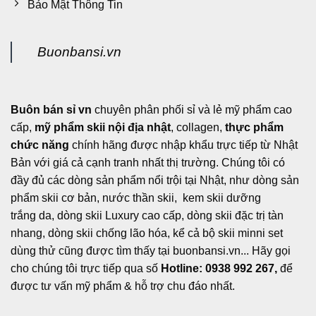
Bảo Mật Thông Tin
Buonbansi.vn
Buôn bán sỉ vn
chuyên phân phối sỉ và lẻ mỹ phẩm cao
cấp,
mỹ phẩm skii nội địa nhật
, collagen,
thực phẩm
chức năng
chính hãng được nhập khẩu trực tiếp từ Nhật
Bản với giá cả cạnh tranh nhất thị trường. Chúng tôi có
đầy đủ các dòng sản phẩm nổi trội tại Nhật, như dòng sản
phẩm skii cơ bản, nước thần skii, kem skii dưỡng
trắng da, dòng skii Luxury cao cấp, dòng skii đặc trị tàn
nhang, dòng skii chống lão hóa, kể cả bộ skii minni set
dùng thử cũng được tìm thấy tại buonbansi.vn... Hãy gọi
cho chúng tôi trực tiếp qua số
Hotline: 0938 992 267,
để
được tư vấn mỹ phẩm & hỗ trợ chu đáo nhất.