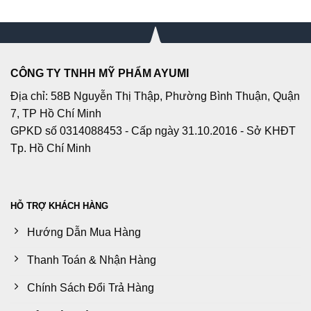
105.000₫.
550.000
CÔNG TY TNHH MỸ PHẨM AYUMI
Địa chỉ: 58B Nguyễn Thị Thập, Phường Bình Thuận, Quận
7, TP Hồ Chí Minh
GPKD số 0314088453 - Cấp ngày 31.10.2016 - Sở KHĐT
Tp. Hồ Chí Minh
HỖ TRỢ KHÁCH HÀNG
Hướng Dẫn Mua Hàng
Thanh Toán & Nhận Hàng
Chính Sách Đổi Trả Hàng