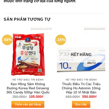
thuộc tình trạng cơ địa của từng người.
SẢN PHẨM TƯƠNG TỰ
-58%
-15%
HẾT HÀNG
HỖ TRỢ ĐIỀU TRỊ BỆNH
HỖ TRỢ ĐIỀU TRỊ BỆNH
Kẹo Hồng Sâm Không
Thuốc Điều Trị Các Triệu
Đường Korea Red Ginseng
Chứng Ho Astomin 10mg
365 Candy 500gr Hàn Quốc
Hộp 10 Vỉ Nhật Bản
Giá
Giá
Giá
Giá
250.000
₫
105.000
₫
650.000
₫
550.000
₫
gốc
hiện
gốc
hiện
là:
tại
là:
tại
Thêm vào giỏ hàng
Đọc tiếp
250.000₫.
là:
650.000₫.
là: