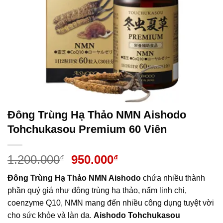
Đông Trùng Hạ Thảo NMN Aishodo
Tohchukasou Premium 60 Viên
Giá
Giá
1.200.000
950.000
₫
₫
gốc
hiện
Đông Trùng Hạ Thảo NMN Aishodo
chứa nhiều thành
là:
tại
phần quý giá như đông trùng hạ thảo, nấm linh chi,
1.200.000₫.
là:
coenzyme Q10, NMN mang đến nhiều công dụng tuyệt vời
950.000₫.
cho sức khỏe và làn da.
Aishodo Tohchukasou