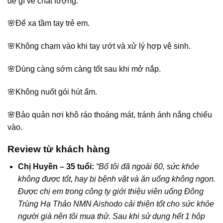
đề gì về chất lượng.
🌸Để xa tầm tay trẻ em.
🌸Không chạm vào khi tay ướt và xử lý hợp vệ sinh.
🌸Dùng càng sớm càng tốt sau khi mở nắp.
🌸Không nuốt gói hút ẩm.
🌸Bảo quản nơi khô ráo thoáng mát, tránh ánh nắng chiếu
vào.
Review từ khách hàng
Chị Huyền – 35 tuổi:
“Bố tôi đã ngoài 60, sức khỏe
không được tốt, hay bị bệnh vặt và ăn uống không ngon.
Được chị em trong công ty giới thiệu viên uống Đông
Trùng Hạ Thảo NMN Aishodo cải thiện tốt cho sức khỏe
người già nên tôi mua thử. Sau khi sử dụng hết 1 hộp