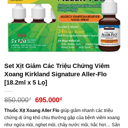
Set Xịt Giảm Các Triệu Chứng Viêm
Xoang Kirkland Signature Aller-Flo
[18.2ml x 5 Lọ]
Giá
Giá
850.000
695.000
₫
₫
gốc
hiện
Thuốc Xịt Xoang Aller Flo
giúp giảm nhanh các triệu
là:
tại
chứng dị ứng khó chịu thường gặp của bệnh viêm xoang
850.000₫.
là:
như ngứa mũi, nghẹt mũi, chảy nước mũi, hắc hơi… Sản
695.000₫.