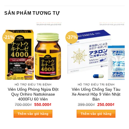
SẢN PHẨM TƯƠNG TỰ
-21%
-37%
HỖ TRỢ ĐIỀU TRỊ BỆNH
HỖ TRỢ ĐIỀU TRỊ BỆNH
Viên Uống Phòng Ngừa Đột
Viên Uống Chống Say Tàu
Quỵ Orihiro Nattokinase
Xe Anerol Hộp 9 Viên Nhật
4000FU 60 Viên
Bản
Giá
Giá
Giá
Giá
700.000
₫
550.000
₫
399.000
₫
250.000
₫
gốc
hiện
gốc
hiện
là:
tại
là:
tại
Thêm vào giỏ hàng
Thêm vào giỏ hàng
700.000₫.
là:
399.000₫.
là:
550.000₫.
250.000