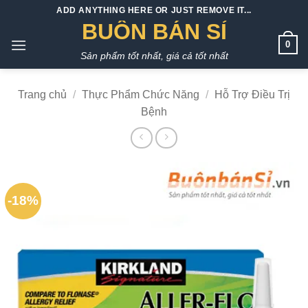
Bỏ
ADD ANYTHING HERE OR JUST REMOVE IT...
qua
BUÔN BÁN SỈ
nội
0
Sản phẩm tốt nhất, giá cả tốt nhất
dung
Trang chủ
/
Thực Phẩm Chức Năng
/
Hỗ Trợ Điều Trị
Bệnh
-18%