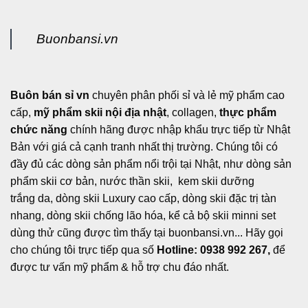
Buonbansi.vn
Buôn bán sỉ vn
chuyên phân phối sỉ và lẻ mỹ phẩm cao
cấp,
mỹ phẩm skii nội địa nhật
, collagen,
thực phẩm
chức năng
chính hãng được nhập khẩu trực tiếp từ Nhật
Bản với giá cả cạnh tranh nhất thị trường. Chúng tôi có
đầy đủ các dòng sản phẩm nổi trội tại Nhật, như dòng sản
phẩm skii cơ bản, nước thần skii, kem skii dưỡng
trắng da, dòng skii Luxury cao cấp, dòng skii đặc trị tàn
nhang, dòng skii chống lão hóa, kể cả bộ skii minni set
dùng thử cũng được tìm thấy tại buonbansi.vn... Hãy gọi
cho chúng tôi trực tiếp qua số
Hotline: 0938 992 267,
để
được tư vấn mỹ phẩm & hỗ trợ chu đáo nhất.