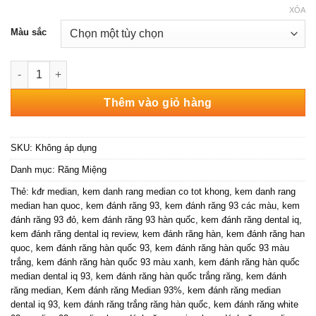
XÓA
Màu sắc
Kem Đánh Răng Median Dental Iq 93% Hàn Quốc số lượng
Thêm vào giỏ hàng
SKU:
Không áp dụng
Danh mục:
Răng Miệng
Thẻ:
kđr median
,
kem danh rang median co tot khong
,
kem danh rang
median han quoc
,
kem đánh răng 93
,
kem đánh răng 93 các màu
,
kem
đánh răng 93 đỏ
,
kem đánh răng 93 hàn quốc
,
kem đánh răng dental iq
,
kem đánh răng dental iq review
,
kem đánh răng hàn
,
kem đánh răng han
quoc
,
kem đánh răng hàn quốc 93
,
kem đánh răng hàn quốc 93 màu
trắng
,
kem đánh răng hàn quốc 93 màu xanh
,
kem đánh răng hàn quốc
median dental iq 93
,
kem đánh răng hàn quốc trắng răng
,
kem đánh
răng median
,
Kem đánh răng Median 93%
,
kem đánh răng median
dental iq 93
,
kem đánh răng trắng răng hàn quốc
,
kem đánh răng white