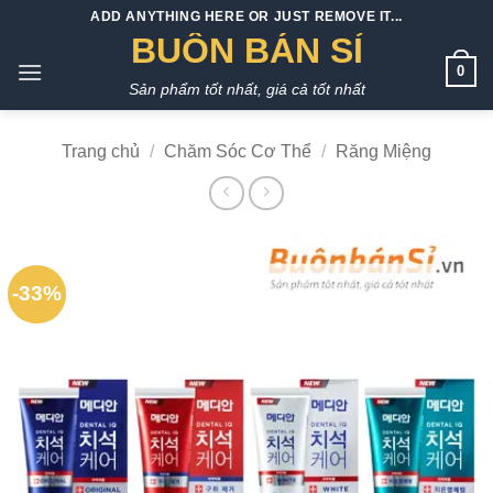
Bỏ
ADD ANYTHING HERE OR JUST REMOVE IT...
qua
BUÔN BÁN SỈ
nội
0
Sản phẩm tốt nhất, giá cả tốt nhất
dung
Trang chủ
/
Chăm Sóc Cơ Thể
/
Răng Miệng
-33%