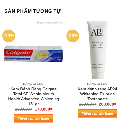
SẢN PHẨM TƯƠNG TỰ
-39%
-20%
RĂNG MIỆNG
RĂNG MIỆNG
Kem Đánh Răng Colgate
Kem đánh răng AP24
Total SF Whole Mouth
Whitening Fluoride
Health Advanced Whitening
Toothpaste
181gr
Giá
Giá
250.000
₫
200.000
₫
gốc
hiện
Giá
Giá
280.000
₫
170.000
₫
là:
tại
gốc
hiện
Thêm vào giỏ hàng
250.000₫.
là:
là:
tại
Thêm vào giỏ hàng
200.000
280.000₫.
là:
170.000₫.