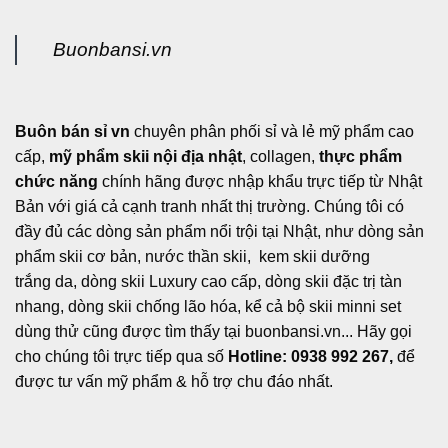
Buonbansi.vn
Buôn bán sỉ vn
chuyên phân phối sỉ và lẻ mỹ phẩm cao
cấp,
mỹ phẩm skii nội địa nhật
, collagen,
thực phẩm
chức năng
chính hãng được nhập khẩu trực tiếp từ Nhật
Bản với giá cả cạnh tranh nhất thị trường. Chúng tôi có
đầy đủ các dòng sản phẩm nổi trội tại Nhật, như dòng sản
phẩm skii cơ bản, nước thần skii, kem skii dưỡng
trắng da, dòng skii Luxury cao cấp, dòng skii đặc trị tàn
nhang, dòng skii chống lão hóa, kể cả bộ skii minni set
dùng thử cũng được tìm thấy tại buonbansi.vn... Hãy gọi
cho chúng tôi trực tiếp qua số
Hotline: 0938 992 267,
để
được tư vấn mỹ phẩm & hỗ trợ chu đáo nhất.