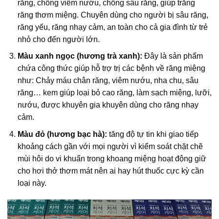
răng, chống viêm nướu, chống sâu răng, giúp trắng
răng thơm miệng. Chuyên dùng cho người bị sâu răng,
răng yếu, răng nhạy cảm, an toàn cho cả gia đình từ trẻ
nhỏ cho đến người lớn.
Màu xanh ngọc (hương trà xanh):
Đây là sản phẩm
chứa công thức giúp hỗ trợ trị các bệnh về răng miệng
như: Chảy máu chân răng, viêm nướu, nha chu, sâu
răng… kem giúp loại bỏ cao răng, làm sạch miệng, lưỡi,
nướu, được khuyên gia khuyên dùng cho răng nhạy
cảm.
Màu đỏ (hương bạc hà):
tăng độ tự tin khi giao tiếp
khoảng cách gần với mọi người vì kiểm soát chặt chẽ
mùi hôi do vi khuẩn trong khoang miệng hoạt động giữ
cho hơi thở thơm mát nên ai hay hút thuốc cực kỳ cần
loại này.