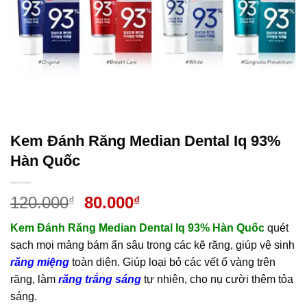
Kem Đánh Răng Median Dental Iq 93%
Hàn Quốc
Giá
Giá
120.000
80.000
₫
₫
gốc
hiện
Kem Đánh Răng Median Dental Iq 93% Hàn Quốc
quét
là:
tại
sạch mọi mảng bám ẩn sâu trong các kẽ răng, giúp vệ sinh
120.000₫.
là:
răng miệng
toàn diện. Giúp loại bỏ các vết ố vàng trên
80.000₫.
răng, làm
răng trắng sáng
tự nhiên, cho nụ cười thêm tỏa
sáng.