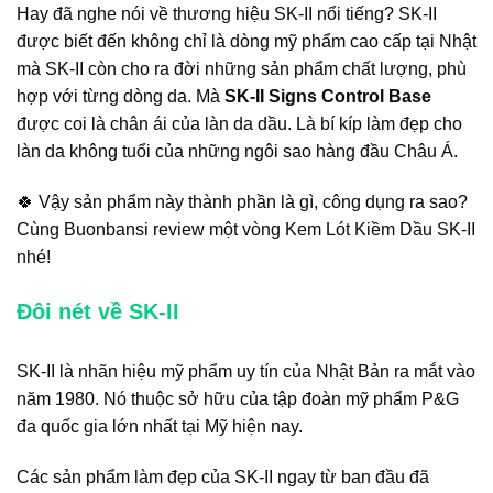
Hay đã nghe nói về thương hiệu SK-II nổi tiếng? SK-II
được biết đến không chỉ là dòng mỹ phẩm cao cấp tại Nhật
mà SK-II còn cho ra đời những sản phẩm chất lượng, phù
hợp với từng dòng da. Mà
SK-II Signs Control Base
được coi là chân ái của làn da dầu. Là bí kíp làm đẹp cho
làn da không tuổi của những ngôi sao hàng đầu Châu Á.
🍀 Vậy sản phẩm này thành phần là gì, công dụng ra sao?
Cùng Buonbansi review một vòng Kem Lót Kiềm Dầu SK-II
nhé!
Đôi nét về SK-II
SK-II là nhãn hiệu mỹ phẩm uy tín của Nhật Bản ra mắt vào
năm 1980. Nó thuộc sở hữu của tập đoàn mỹ phẩm P&G
đa quốc gia lớn nhất tại Mỹ hiện nay.
Các sản phẩm làm đẹp của SK-II ngay từ ban đầu đã