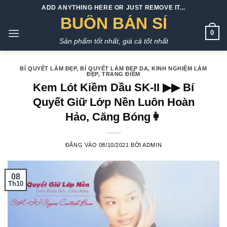
Bỏ
ADD ANYTHING HERE OR JUST REMOVE IT...
qua
BUÔN BÁN SỈ
nội
0
Sản phẩm tốt nhất, giá cả tốt nhất
dung
BÍ QUYẾT LÀM ĐẸP
,
BÍ QUYẾT LÀM ĐẸP DA
,
KINH NGHIỆM LÀM
ĐẸP
,
TRANG ĐIỂM
Kem Lót Kiềm Dầu SK-II ▶▶ Bí
Quyết Giữ Lớp Nền Luôn Hoàn
Hảo, Căng Bóng👩
ĐĂNG VÀO
08/10/2021
BỞI
ADMIN
08
Th10