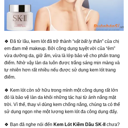
🍀 Đã từ lâu, kem lót đã trở thành “
vật bất ly thân
” của chị
em đam mê makeup. Bởi công dụng tuyệt vời của “ẻm”
vừa dưỡng da, giữ ẩm, vừa là lớp bảo vệ cho phấn trang
điểm. Nhờ vậy làn da luôn được trắng sáng mịn màng và
tự nhiên hơn rất nhiều nếu được sử dụng kem lót trang
điểm.
🍀 Kem lót còn sở hữu trong mình một công dụng rất lớn
đó là bảo vệ làn da khỏi những tác hại từ ánh nắng mặt
trời. Vì thế, thay vì dùng kem chống nắng, chúng ta có thể
sử dụng ngọn nhẹ một lượng kem lót đa công dụng đấy.
🍀 Bạn đã nghe nói đến
Kem Lót Kiềm Dầu SK-II
chưa?