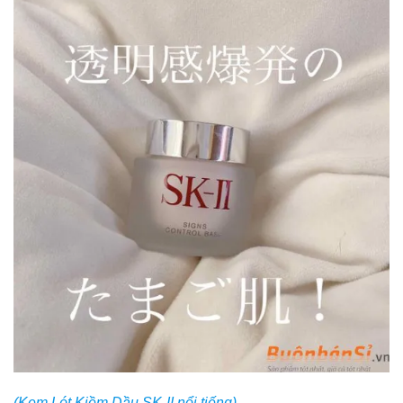
(Kem Lót Kiềm Dầu SK-II nổi tiếng)