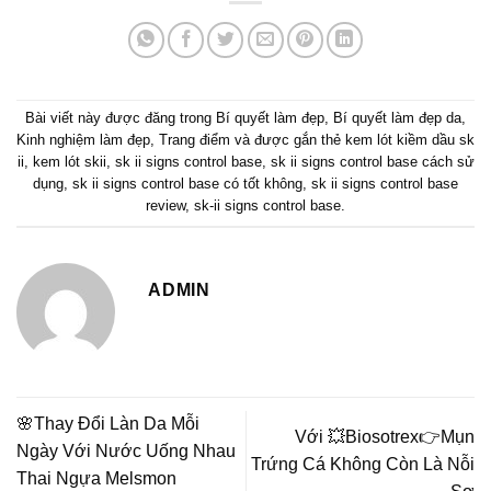
Bài viết này được đăng trong
Bí quyết làm đẹp
,
Bí quyết làm đẹp da
,
Kinh nghiệm làm đẹp
,
Trang điểm
và được gắn thẻ
kem lót kiềm dầu sk
ii
,
kem lót skii
,
sk ii signs control base
,
sk ii signs control base cách sử
dụng
,
sk ii signs control base có tốt không
,
sk ii signs control base
review
,
sk-ii signs control base
.
ADMIN
🌸Thay Đổi Làn Da Mỗi
Với 💥Biosotrex👉Mụn
Ngày Với Nước Uống Nhau
Trứng Cá Không Còn Là Nỗi
Thai Ngựa Melsmon