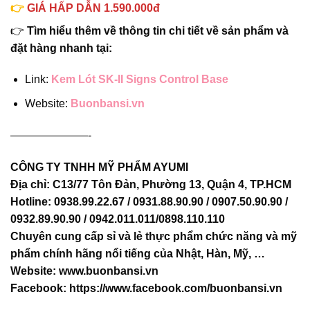
👉
GIÁ HẤP DẪN 1.590.000đ
👉
Tìm hiểu thêm về thông tin chi tiết về sản phẩm và
đặt hàng nhanh tại:
Link:
Kem Lót SK-II Signs Control Base
Website:
Buonbansi.vn
———————-
CÔNG TY TNHH MỸ PHẨM AYUMI
Địa chỉ: C13/77 Tôn Đản, Phường 13, Quận 4, TP.HCM
Hotline: 0938.99.22.67 / 0931.88.90.90 / 0907.50.90.90 /
0932.89.90.90 / 0942.011.011/0898.110.110
Chuyên cung cấp sỉ và lẻ thực phẩm chức năng và mỹ
phẩm chính hãng nổi tiếng của Nhật, Hàn, Mỹ, …
Website:
www.buonbansi.vn
Facebook:
https://www.facebook.com/buonbansi.vn