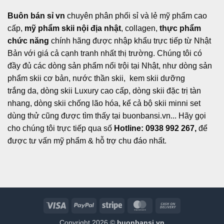
Buôn bán sỉ vn
chuyên phân phối sỉ và lẻ mỹ phẩm cao
cấp,
mỹ phẩm skii nội địa nhật
, collagen,
thực phẩm
chức năng
chính hãng được nhập khẩu trực tiếp từ Nhật
Bản với giá cả cạnh tranh nhất thị trường. Chúng tôi có
đầy đủ các dòng sản phẩm nổi trội tại Nhật, như dòng sản
phẩm skii cơ bản, nước thần skii, kem skii dưỡng
trắng da, dòng skii Luxury cao cấp, dòng skii đặc trị tàn
nhang, dòng skii chống lão hóa, kể cả bộ skii minni set
dùng thử cũng được tìm thấy tại buonbansi.vn... Hãy gọi
cho chúng tôi trực tiếp qua số
Hotline: 0938 992 267,
để
được tư vấn mỹ phẩm & hỗ trợ chu đáo nhất.
Visa
PayPal
Stripe
MasterCard
Cash
On
Copyright 2026 ©
buonbansi.vn