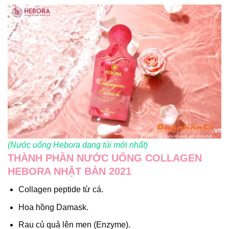
(Nước uống Hebora dạng túi mới nhất)
THÀNH PHẦN NƯỚC UỐNG COLLAGEN
HEBORA NHẬT BẢN 2021
Collagen peptide từ cá.
Hoa hồng Damask.
Rau củ quả lên men (Enzyme).