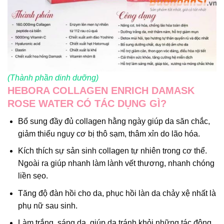
(Thành phần dinh dưỡng)
HEBORA COLLAGEN ENRICH DAMASK
ROSE WATER CÓ TÁC DỤNG GÌ?
Bổ sung đầy đủ collagen hằng ngày giúp da săn chắc,
giảm thiểu nguy cơ bị thô sạm, thâm xỉn do lão hóa.
Kích thích sự sản sinh collagen tự nhiên trong cơ thể.
Ngoài ra giúp nhanh làm lành vết thương, nhanh chóng
liền sẹo.
Tăng độ đàn hồi cho da, phục hồi làn da chảy xệ nhất là
phụ nữ sau sinh.
Làm trắng, sáng da, giúp da tránh khỏi những tác động