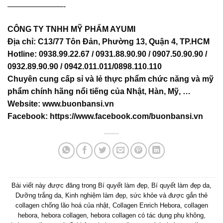
———————-
CÔNG TY TNHH MỸ PHẨM AYUMI
Địa chỉ: C13/77 Tôn Đản, Phường 13, Quận 4, TP.HCM
Hotline: 0938.99.22.67 / 0931.88.90.90 / 0907.50.90.90 /
0932.89.90.90 / 0942.011.011/0898.110.110
Chuyên cung cấp sỉ và lẻ thực phẩm chức năng và mỹ
phẩm chính hãng nổi tiếng của Nhật, Hàn, Mỹ, …
Website:
www.buonbansi.vn
Facebook:
https://www.facebook.com/buonbansi.vn
Bài viết này được đăng trong
Bí quyết làm đẹp
,
Bí quyết làm đẹp da
,
Dưỡng trắng da
,
Kinh nghiệm làm đẹp
,
sức khỏe
và được gắn thẻ
collagen chống lão hoá của nhật
,
Collagen Enrich Hebora
,
collagen
hebora
,
hebora collagen
,
hebora collagen có tác dụng phụ không
,