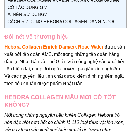
HEBORA COLLAGEN ENRICH DAMASK ROSE WATER
CÓ TÁC DỤNG GÌ?
AI NÊN SỬ DỤNG?
CÁCH SỬ DỤNG HEBORA COLLAGEN DẠNG NƯỚC
Đôi nét về thương hiệu
Hebora Collagen Enrich Damask Rose Water
được sản
xuất bởi tập đoàn AMS, một trong những tập đoàn hàng
đầu tại Nhật Bản và Thế Giới. Với công nghệ sản xuất tiên
tiến hiện đại, cùng đội ngũ chuyên gia giàu kinh nghiệm.
Và các nguyên liệu tinh chất được kiểm định nghiêm ngặt
theo tiêu chuẩn dược phẩm Nhật Bản.
HEBORA COLLAGEN MẪU MỚI CÓ TỐT
KHÔNG?
Một trong những nguyên liệu khiến Collagen Hebora trở
nên đặc biệt hơn hết có chính là 112 loại thực vật lên men,
với quy trình sản xuất chế biến cực kì ấn tượng như: