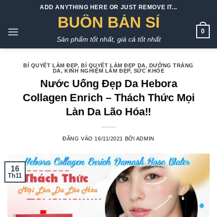
Bỏ
ADD ANYTHING HERE OR JUST REMOVE IT...
qua
BUÔN BÁN SỈ
nội
0
Sản phẩm tốt nhất, giá cả tốt nhất
dung
BÍ QUYẾT LÀM ĐẸP
,
BÍ QUYẾT LÀM ĐẸP DA
,
DƯỠNG TRẮNG
DA
,
KINH NGHIỆM LÀM ĐẸP
,
SỨC KHỎE
Nước Uống Đẹp Da Hebora
Collagen Enrich – Thách Thức Mọi
Làn Da Lão Hóa‼
ĐĂNG VÀO
16/11/2021
BỞI
ADMIN
16
Th11