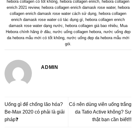
hebora collagen có tốt không
,
hebora collagen enrich
,
hebora collagen
enrich 2021 review
,
hebora collagen enrich damask rose water
,
hebora
collagen enrich damask rose water cách sử dụng
,
hebora collagen
enrich damask rose water có tác dụng gì
,
hebora collagen enrich
damask rose water dạng nước
,
hebora collagen giá bao nhiêu
,
Mua
Hebora chính hãng ở đâu
,
nước uống collagen hebora
,
nước uống đẹp
da hebora mẫu mới có tốt không
,
nước uống đẹp da hebora mẫu mới
gói
.
ADMIN
Uống gì để chống lão hóa?
Có nên dùng viên uống trắng
Be-Max 2020 có phải là giải
da Tatio Active không? Sự
pháp❓
thật bạn cần biết!!!