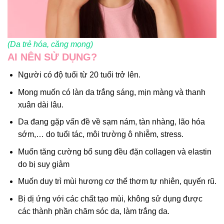
(Da trẻ hóa, căng mọng)
AI NÊN SỬ DỤNG?
Người có độ tuổi từ 20 tuổi trở lên.
Mong muốn có làn da trắng sáng, mịn màng và thanh
xuân dài lâu.
Da đang gặp vấn đề về sạm nám, tàn nhàng, lão hóa
sớm,… do tuổi tác, môi trường ô nhiễm, stress.
Muốn tăng cường bổ sung đều đặn collagen và elastin
do bị suy giảm
Muốn duy trì mùi hương cơ thể thơm tự nhiên, quyến rũ.
Bị dị ứng với các chất tạo mùi, không sử dụng được
các thành phần chăm sóc da, làm trắng da.