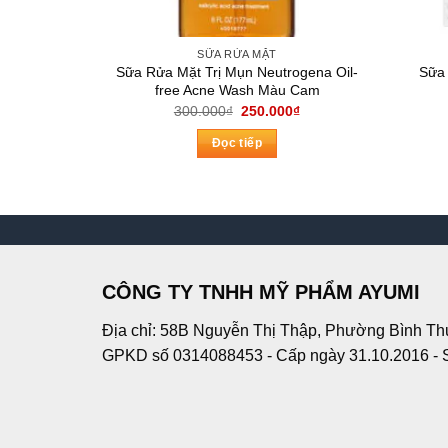
SỮA RỬA MẶT
Sữa Rửa Mặt Trị Mụn Neutrogena Oil-
Sữa 
free Acne Wash Màu Cam
Giá
Giá
300.000
₫
250.000
₫
gốc
hiện
là:
tại
Đọc tiếp
300.000₫.
là:
250.000₫.
CÔNG TY TNHH MỸ PHẨM AYUMI
Địa chỉ: 58B Nguyễn Thị Thập, Phường Bình Th
GPKD số 0314088453 - Cấp ngày 31.10.2016 - 