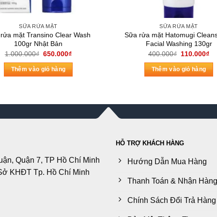
SỮA RỬA MẶT
SỮA RỬA MẶT
rửa mặt Transino Clear Wash
Sữa rửa mặt Hatomugi Cleans
100gr Nhật Bản
Facial Washing 130gr
Giá
Giá
Giá
Gi
1.000.000
₫
650.000
₫
400.000
₫
110.000
₫
gốc
hiện
gốc
hi
là:
tại
là:
tại
Thêm vào giỏ hàng
Thêm vào giỏ hàng
1.000.000₫.
là:
400.000₫.
là:
650.000₫.
11
HỖ TRỢ KHÁCH HÀNG
uận, Quận 7, TP Hồ Chí Minh
Hướng Dẫn Mua Hàng
Sở KHĐT Tp. Hồ Chí Minh
Thanh Toán & Nhận Hàn
Chính Sách Đổi Trả Hàng