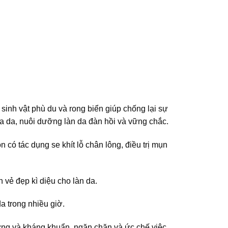
 sinh vật phù du và rong biển giúp chống lại sự
óa da, nuôi dưỡng làn da đàn hồi và vững chắc.
 có tác dụng se khít lỗ chân lông, điều trị mụn
 vẻ đẹp kì diệu cho làn da.
a trong nhiều giờ.
 ứng và kháng khuẩn, ngăn chặn và ức chế việc