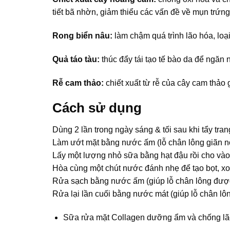
tiết bã nhờn, giảm thiểu các vấn đề về mụn trứng
Rong biển nâu:
làm chậm quá trình lão hóa, loạ
Quả táo tàu:
thúc đẩy tái tạo tế bào da để ngăn 
Rễ cam thảo:
chiết xuất từ rễ của cây cam thảo 
Cách sử dụng
Dùng 2 lần trong ngày sáng & tối sau khi tẩy tran
Làm ướt mặt bằng nước ấm (lỗ chân lông giãn nở
Lấy một lượng nhỏ sữa bằng hạt đậu rồi cho vào 
Hòa cùng một chút nước đánh nhẹ để tạo bọt, x
Rửa sạch bằng nước ấm (giúp lỗ chân lông được
Rửa lại lần cuối bằng nước mát (giúp lỗ chân lông
Sữa rửa mặt Collagen dưỡng ẩm và chống lão