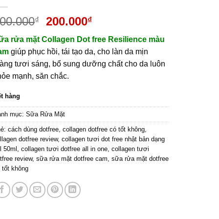
Giá
Giá
00.000
200.000
₫
₫
gốc
hiện
ữa rửa mặt Collagen Dot free Resilience màu
là:
tại
am
giúp phục hồi, tái tạo da, cho làn da mịn
300.000₫.
là:
àng tươi sáng, bổ sung dưỡng chất cho da luôn
200.000₫.
hỏe mạnh, săn chắc.
t hàng
anh mục:
Sữa Rửa Mặt
hẻ:
cách dùng dotfree
,
collagen dotfree có tốt không
,
llagen dotfree review
,
collagen tươi dot free nhật bản dạng
l 50ml
,
collagen tươi dotfree all in one
,
collagen tươi
tfree review
,
sữa rửa mặt dotfree cam
,
sữa rửa mặt dotfree
 tốt không