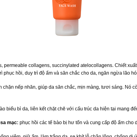
ns, permeable collagens, succinylated atelocollagens. Chiết xuất
trì phục hồi, duy trì độ ẩm và săn chắc cho da, ngăn ngừa lão h
n chặn nếp nhăn, giúp da săn chắc, mịn màng, tươi sáng. Nó còn
 biểu bì da, liên kết chặt chẽ với cấu trúc da hiện tại mang đến
 sa mạc:
phục hồi các tế bào bị hư tổn và cung cấp độ ẩm cho d
ống viêm, giữ ẩm, làm trắng da, se khít lỗ chân lông, chống dị