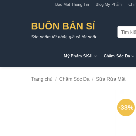
Bỏ
Bảo Mật Thông Tin
Blog Mỹ Phẩm
Chí
qua
nội
BUÔN BÁN SỈ
dung
Tìm
kiếm:
Sản phẩm tốt nhất, giá cả tốt nhất
Mỹ Phẩm SK-II
Chăm Sóc Da
Trang chủ
/
Chăm Sóc Da
/
Sữa Rửa Mặt
-33%