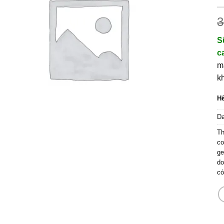
3
S
c
m
k
Hế
D
T
co
ge
do
có