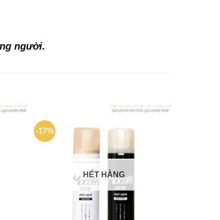
ừng người.
-17%
-25%
HẾT HÀNG