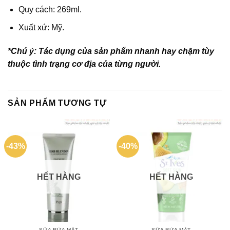
Quy cách: 269ml.
Xuất xứ: Mỹ.
*Chú ý: Tác dụng của sản phẩm nhanh hay chậm tùy
thuộc tình trạng cơ địa của từng người.
SẢN PHẨM TƯƠNG TỰ
-43%
-40%
HẾT HÀNG
HẾT HÀNG
SỮA RỬA MẶT
SỮA RỬA MẶT