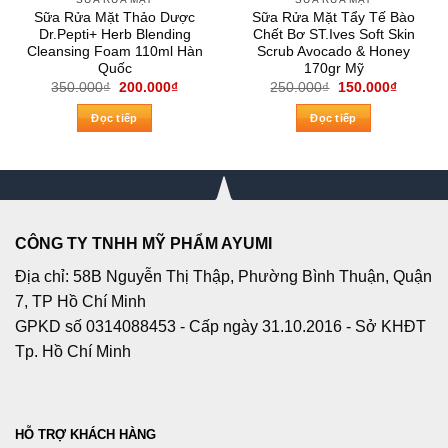
Sữa Rửa Mặt Thảo Dược
Sữa Rửa Mặt Tẩy Tế Bào
Dr.Pepti+ Herb Blending
Chết Bơ ST.Ives Soft Skin
Cleansing Foam 110ml Hàn
Scrub Avocado & Honey
Quốc
170gr Mỹ
Giá
Giá
Giá
Giá
350.000
₫
200.000
₫
250.000
₫
150.000
₫
gốc
hiện
gốc
hiện
là:
tại
là:
tại
Đọc tiếp
Đọc tiếp
350.000₫.
là:
250.000₫.
là:
200.000₫.
150.000
CÔNG TY TNHH MỸ PHẨM AYUMI
Địa chỉ: 58B Nguyễn Thị Thập, Phường Bình Thuận, Quận
7, TP Hồ Chí Minh
GPKD số 0314088453 - Cấp ngày 31.10.2016 - Sở KHĐT
Tp. Hồ Chí Minh
HỖ TRỢ KHÁCH HÀNG