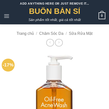
Bỏ
ADD ANYTHING HERE OR JUST REMOVE IT...
qua
BUÔN BÁN SỈ
nội
0
Sản phẩm tốt nhất, giá cả tốt nhất
dung
Trang chủ
/
Chăm Sóc Da
/
Sữa Rửa Mặt
-17%