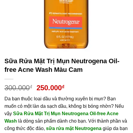
Sữa Rửa Mặt Trị Mụn Neutrogena Oil-
free Acne Wash Màu Cam
Giá
Giá
300.000
250.000
₫
₫
gốc
hiện
Da bạn thuộc loại dầu và thường xuyên bị mụn? Bạn
là:
tại
muốn có một làn da sạch dầu, không bị bóng nhờn? Nếu
300.000₫.
là:
vậy
Sữa Rửa Mặt Trị Mụn Neutrogena Oil-free Acne
250.000₫.
Wash
là dòng sản phẩm dành cho bạn. Với thành phần và
công thức độc đáo,
sữa rửa mặt Neutrogena
giúp da bạn