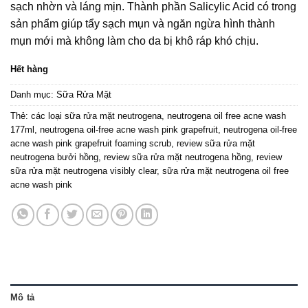
sạch nhờn và láng mịn. Thành phần Salicylic Acid có trong
sản phẩm giúp tẩy sạch mụn và ngăn ngừa hình thành
mụn mới mà không làm cho da bị khô ráp khó chịu.
Hết hàng
Danh mục:
Sữa Rửa Mặt
Thẻ:
các loại sữa rửa mặt neutrogena
,
neutrogena oil free acne wash
177ml
,
neutrogena oil-free acne wash pink grapefruit
,
neutrogena oil-free
acne wash pink grapefruit foaming scrub
,
review sữa rửa mặt
neutrogena bưởi hồng
,
review sữa rửa mặt neutrogena hồng
,
review
sữa rửa mặt neutrogena visibly clear
,
sữa rửa mặt neutrogena oil free
acne wash pink
Mô tả