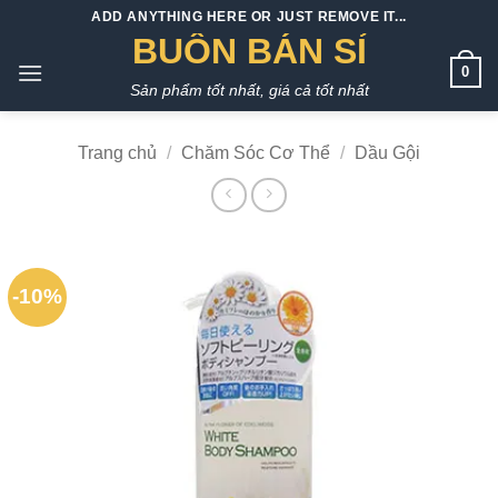
Bỏ
ADD ANYTHING HERE OR JUST REMOVE IT...
qua
BUÔN BÁN SỈ
nội
0
Sản phẩm tốt nhất, giá cả tốt nhất
dung
Trang chủ
/
Chăm Sóc Cơ Thể
/
Dầu Gội
-10%