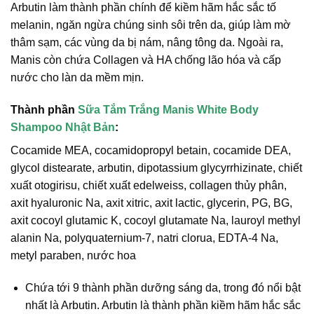
Arbutin làm thành phần chính để kiềm hãm hắc sắc tố
melanin, ngăn ngừa chúng sinh sôi trên da, giúp làm mờ
thâm sạm, các vùng da bị nám, nâng tông da. Ngoài ra,
Manis còn chứa Collagen và HA chống lão hóa và cấp
nước cho làn da mềm mịn.
Thành phần
Sữa Tắm Trắng Manis White Body
Shampoo Nhật Bản
:
Cocamide MEA, cocamidopropyl betain, cocamide DEA,
glycol distearate, arbutin, dipotassium glycyrrhizinate, chiết
xuất otogirisu, chiết xuất edelweiss, collagen thủy phân,
axit hyaluronic Na, axit xitric, axit lactic, glycerin, PG, BG,
axit cocoyl glutamic K, cocoyl glutamate Na, lauroyl methyl
alanin Na, polyquaternium-7, natri clorua, EDTA-4 Na,
metyl paraben, nước hoa
Chứa tới 9 thành phần dưỡng sáng da, trong đó nổi bật
nhất là Arbutin. Arbutin là thành phần kiềm hãm hắc sắc