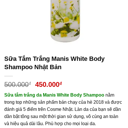
Sữa Tắm Trắng Manis White Body
Shampoo Nhật Bản
Giá
Giá
500.000
450.000
₫
₫
gốc
hiện
Sữa tắm trắng da Manis White Body Shampoo
nằm
là:
tại
trong top những sản phẩm bán chạy của hè 2018 và được
500.000₫.
là:
đánh giá 5 điểm trên Cosme Nhật. Làn da của bạn sẽ dần
450.000₫.
dần bật tông sau một thời gian sử dụng, vô cùng an toàn
và hiệu quả dài lâu. Phù hợp cho mọi loại da.