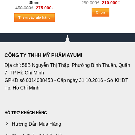
385ml
Giá
Giá
250.000
₫
210.000
₫
gốc
hiện
Giá
Giá
450.000
₫
275.000
₫
là:
tại
gốc
hiện
Chọn
250.000₫.
là:
là:
tại
Thêm vào giỏ hàng
210.000
Sản
450.000₫.
là:
275.000₫.
phẩm
này
có
nhiều
biến
CÔNG TY TNHH MỸ PHẨM AYUMI
thể.
Các
Địa chỉ: 58B Nguyễn Thị Thập, Phường Bình Thuận, Quận
tùy
7, TP Hồ Chí Minh
chọn
GPKD số 0314088453 - Cấp ngày 31.10.2016 - Sở KHĐT
có
Tp. Hồ Chí Minh
thể
được
chọn
trên
HỖ TRỢ KHÁCH HÀNG
trang
sản
Hướng Dẫn Mua Hàng
phẩm