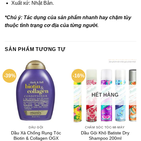
Xuất xứ: Nhật Bản.
*Chú ý: Tác dụng của sản phẩm nhanh hay chậm tùy
thuộc tình trạng cơ địa của từng người.
SẢN PHẨM TƯƠNG TỰ
-39%
-16%
HẾT HÀNG
DẦU GỘI
CHĂM SÓC TÓC-MI-MÀY
Dầu Xả Chống Rụng Tóc
Dầu Gội Khô Batiste Dry
Biotin & Collagen OGX
Shampoo 200ml