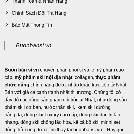
Thanh Toán & Nhận Hàng
Chính Sách Đổi Trả Hàng
Bảo Mật Thông Tin
Buonbansi.vn
Buôn bán sỉ vn
chuyên phân phối sỉ và lẻ mỹ phẩm cao
cấp,
mỹ phẩm skii nội địa nhật
, collagen,
thực phẩm
chức năng
chính hãng được nhập khẩu trực tiếp từ Nhật
Bản với giá cả cạnh tranh nhất thị trường. Chúng tôi có
đầy đủ các dòng sản phẩm nổi trội tại Nhật, như dòng sản
phẩm skii cơ bản, nước thần skii, kem skii dưỡng
trắng da, dòng skii Luxury cao cấp, dòng skii đặc trị tàn
nhang, dòng skii chống lão hóa, kể cả bộ skii minni set
dùng thử cũng được tìm thấy tại buonbansi.vn... Hãy gọi