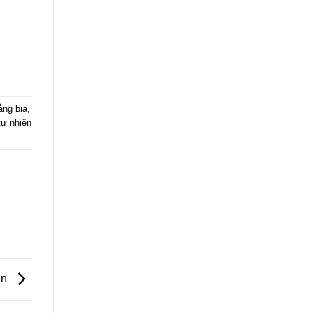
ằng bia
,
tự nhiên
ân