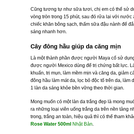
Cũng tương tự như sữa tươi, chị em có thể sử 
vòng tròn trong 15 phút, sau đó rửa lại với nướ
chiếc khăn bông sạch, thấm sữa đậu nành để đắp
sáng nhanh hơn.
Cây đông hầu giúp da căng mịn
Là một thành phần được người Maya cổ sử dụng r
được người Mexico dùng để trị chứng bất lực. L
khuẩn, trị mụn, làm mềm mịn và căng da, giảm cá
đông hầu làm mát da, lọc bỏ độc tố trên da, làm
1 làn da sáng khỏe bền vững theo thời gian.
Mong muốn có một làn da trắng đẹp là mong muốn
ra những loại viên uống trắng da trên nền tảng
trong, trắng an toàn, hiệu quả thì có thể tham khả
Rose Water 500ml
Nhật Bản
.