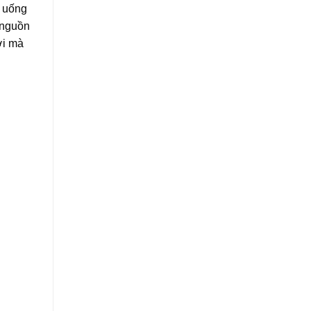
c uống
 nguồn
ời mà