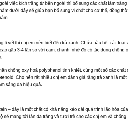
ài việc kích trắng từ bên ngoài thì bổ sung các chất làm trắng
phẩm dưới đây sẽ giúp bạn bổ sung vi chất cho cơ thể, đồng thờ
 nám.
ì vết thì chị em nên biết đến trà xanh. Chứa hầu hết các loại 
C cao gấp 3-4 lần so với cam, chanh, nhờ đó có tác dụng chống 
a.
ần chống oxy hoá polyphenol tinh khiết, cùng một số các chất
tenoid. Cho nên rất nhiều chị em đánh giá rằng trà xanh là một 
àm sáng da hiệu quả.
n – đây là một chất có khả năng kéo dài quá trình lão hóa của
 sẽ mang tới làn da trắng và tươi trẻ cho các chị em và chống 