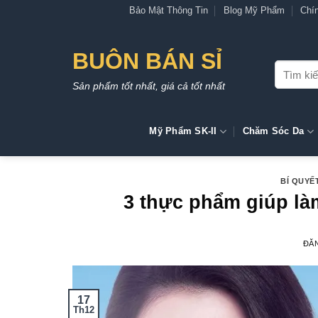
Bỏ
Bảo Mật Thông Tin
Blog Mỹ Phẩm
Chí
qua
nội
BUÔN BÁN SỈ
dung
Tìm
kiếm:
Sản phẩm tốt nhất, giá cả tốt nhất
Mỹ Phẩm SK-II
Chăm Sóc Da
BÍ QUYẾ
3 thực phẩm giúp làm
ĐĂ
17
Th12