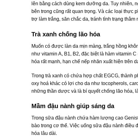
lên bằng cách dùng kem dưỡng da. Tuy nhiên, ngo
bên trong cũng rất quan trọng. Và các loại thực 
trợ làm trắng, săn chắc da, tránh tình trạng thâm
Trà xanh chống lão hóa
Muốn có được làn da mịn màng, trắng hồng không t
như vitamin A, B1, B2, đặc biệt là hàm vitamin 
hóa rất mạnh, hạn chế nếp nhăn xuất hiện trên d
Trong trà xanh có chứa hợp chất EGCG, thành ph
oxy hoá khác có lợi cho da như tocopherols, caro
những thần dược và là bí quyết chống lão hóa, l
Mầm đậu nành giúp sáng da
Trong sữa đậu nành chứa hàm lượng cao Genistei
bào trong cơ thể. Việc uống sữa đậu nành điều độ
hóa lâu dài.