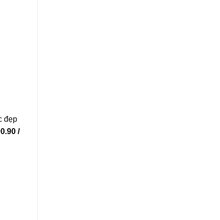
c đẹp
0.90 /