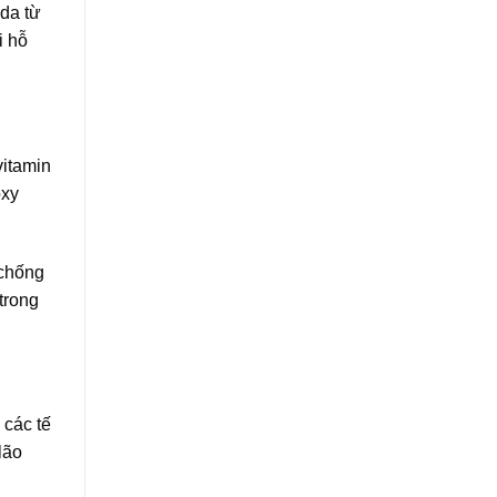
 da từ
i hỗ
vitamin
oxy
 chống
trong
 các tế
lão