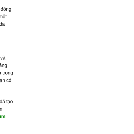
 động
một
 da
 và
háng
a trong
bạn có
đã tạo
ên
ium