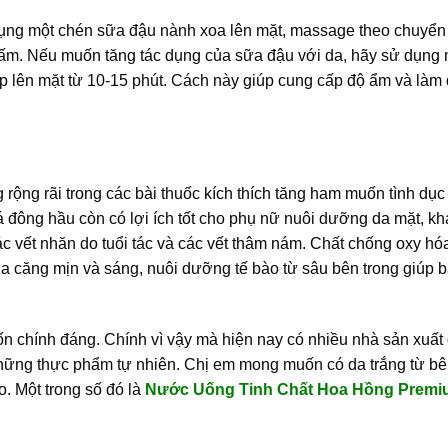
dụng một chén sữa đậu nành xoa lên mặt, massage theo chuyển
c ấm. Nếu muốn tăng tác dụng của sữa đậu với da, hãy sử dụng 
 lên mặt từ 10-15 phút. Cách này giúp cung cấp độ ẩm và làm
ộng rãi trong các bài thuốc kích thích tăng ham muốn tình dục
á đông hầu còn có lợi ích tốt cho phụ nữ nuôi dưỡng da mặt, k
c vết nhăn do tuổi tác và các vết thâm nám. Chất chống oxy hó
 da căng mịn và sáng, nuôi dưỡng tế bào từ sâu bên trong giúp 
 chính đáng. Chính vì vậy mà hiện nay có nhiều nhà sản xuất 
 những thực phẩm tự nhiên. Chị em mong muốn có da trắng từ b
o. Một trong số đó là
Nước Uống Tinh Chất Hoa Hồng Prem