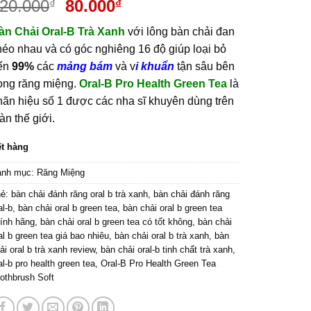
Giá
Giá
20.000
80.000
₫
₫
gốc
hiện
àn Chải Oral-B Trà Xanh
với lông bàn chải đan
là:
tại
héo nhau và có góc nghiêng 16 độ giúp loại bỏ
120.000₫.
là:
ến
99%
các
mảng bám
và v
i khuẩn
tận sâu bên
80.000₫.
rong răng miệng.
Oral-B Pro Health Green Tea
là
hãn hiệu số 1 được các nha sĩ khuyên dùng trên
àn thế giới.
t hàng
anh mục:
Răng Miệng
hẻ:
bàn chải đánh răng oral b trà xanh
,
bàn chải đánh răng
al-b
,
bàn chải oral b green tea
,
bàn chải oral b green tea
ính hãng
,
bàn chải oral b green tea có tốt không
,
bàn chải
al b green tea giá bao nhiêu
,
bàn chải oral b trà xanh
,
bàn
ải oral b trà xanh review
,
bàn chải oral-b tinh chất trà xanh
,
al-b pro health green tea
,
Oral-B Pro Health Green Tea
othbrush Soft