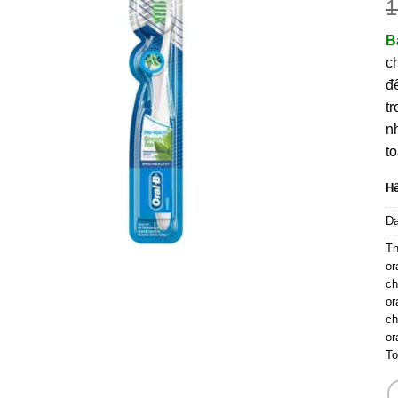
1
B
c
đ
t
n
to
Hế
D
T
or
ch
or
ch
or
To