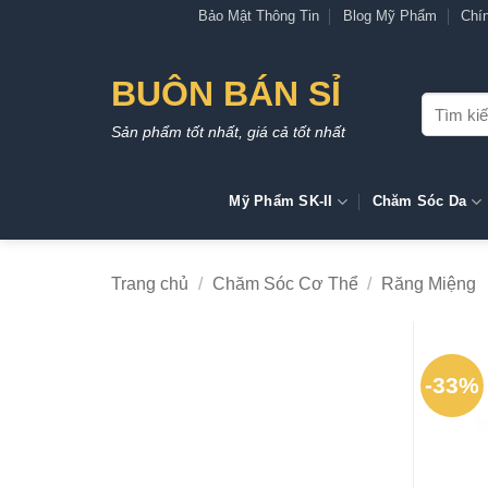
Bỏ
Bảo Mật Thông Tin
Blog Mỹ Phẩm
Chí
qua
nội
BUÔN BÁN SỈ
dung
Tìm
kiếm:
Sản phẩm tốt nhất, giá cả tốt nhất
Mỹ Phẩm SK-II
Chăm Sóc Da
Trang chủ
/
Chăm Sóc Cơ Thể
/
Răng Miệng
-33%