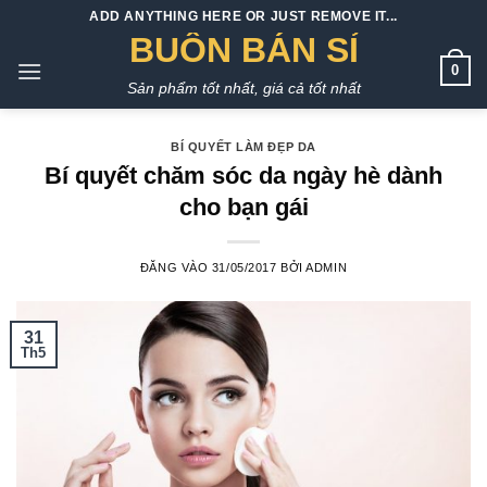
Bỏ
ADD ANYTHING HERE OR JUST REMOVE IT...
qua
BUÔN BÁN SỈ
nội
0
Sản phẩm tốt nhất, giá cả tốt nhất
dung
BÍ QUYẾT LÀM ĐẸP DA
Bí quyết chăm sóc da ngày hè dành
cho bạn gái
ĐĂNG VÀO
31/05/2017
BỞI
ADMIN
31
Th5