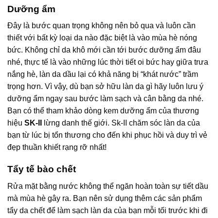
Dưỡng ẩm
Đây là bước quan trọng không nên bỏ qua và luôn cần
thiết với bất kỳ loại da nào đặc biệt là vào mùa hè nóng
bức. Không chỉ da khô mới cần tới bước dưỡng ẩm đâu
nhé, thực tế là vào những lúc thời tiết oi bức hay giữa trưa
nắng hè, làn da dầu lại có khả năng bị “khát nước” trầm
trọng hơn. Vì vậy, dù bạn sở hữu làn da gì hãy luôn lưu ý
dưỡng ẩm ngay sau bước làm sạch và cân bằng da nhé.
Bạn có thể tham khảo dòng kem dưỡng ẩm của thương
hiệu
SK-II
lừng danh thế giới. Sk-II chăm sóc làn da của
bạn từ lúc bị tổn thương cho đến khi phục hồi và duy trì vẻ
đẹp thuần khiết rạng rỡ nhất!
Tẩy tế bào chết
Rửa mặt bằng nước không thể ngăn hoàn toàn sự tiết dầu
mà mùa hè gây ra. Bạn nên sử dụng thêm các sản phẩm
tẩy da chết để làm sạch làn da của bạn mỗi tối trước khi đi