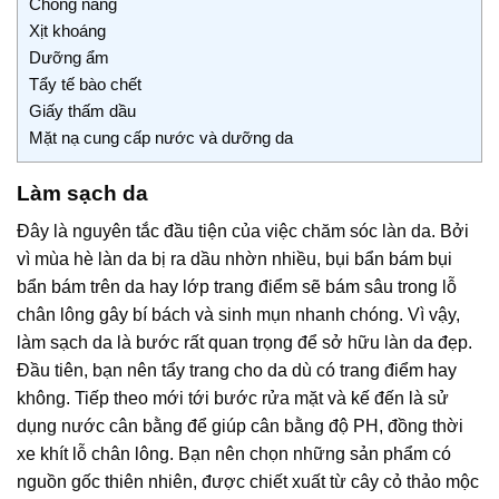
Chống nắng
Xịt khoáng
Dưỡng ẩm
Tẩy tế bào chết
Giấy thấm dầu
Mặt nạ cung cấp nước và dưỡng da
Làm sạch da
Đây là nguyên tắc đầu tiện của việc chăm sóc làn da. Bởi
vì mùa hè làn da bị ra dầu nhờn nhiều, bụi bẩn bám bụi
bẩn bám trên da hay lớp trang điểm sẽ bám sâu trong lỗ
chân lông gây bí bách và sinh mụn nhanh chóng. Vì vậy,
làm sạch da là bước rất quan trọng để sở hữu làn da đẹp.
Đầu tiên, bạn nên tẩy trang cho da dù có trang điểm hay
không. Tiếp theo mới tới bước rửa mặt và kế đến là sử
dụng nước cân bằng để giúp cân bằng độ PH, đồng thời
xe khít lỗ chân lông. Bạn nên chọn những sản phẩm có
nguồn gốc thiên nhiên, được chiết xuất từ cây cỏ thảo mộc