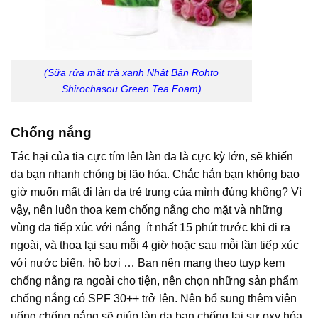
(Sữa rửa mặt trà xanh Nhật Bản Rohto
Shirochasou Green Tea Foam)
Chống nắng
Tác hại của tia cực tím lên làn da là cực kỳ lớn, sẽ khiến
da bạn nhanh chóng bị lão hóa. Chắc hẳn bạn không bao
giờ muốn mất đi làn da trẻ trung của mình đúng không? Vì
vậy, nên luôn thoa kem chống nắng cho mặt và những
vùng da tiếp xúc với nắng ít nhất 15 phút trước khi đi ra
ngoài, và thoa lại sau mỗi 4 giờ hoặc sau mỗi lần tiếp xúc
với nước biển, hồ bơi … Bạn nên mang theo tuyp kem
chống nắng ra ngoài cho tiện, nên chọn những sản phẩm
chống nắng có SPF 30++ trở lên. Nên bổ sung thêm viên
uống chống nắng sẽ giúp làn da bạn chống lại sự oxy hóa,