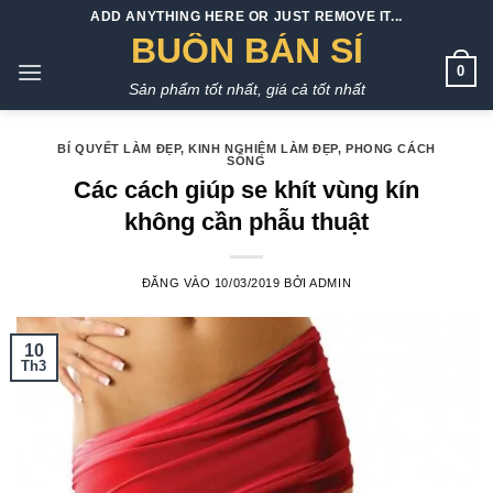
Bỏ
ADD ANYTHING HERE OR JUST REMOVE IT...
qua
BUÔN BÁN SỈ
nội
0
Sản phẩm tốt nhất, giá cả tốt nhất
dung
BÍ QUYẾT LÀM ĐẸP
,
KINH NGHIỆM LÀM ĐẸP
,
PHONG CÁCH
SỐNG
Các cách giúp se khít vùng kín
không cần phẫu thuật
ĐĂNG VÀO
10/03/2019
BỞI
ADMIN
10
Th3