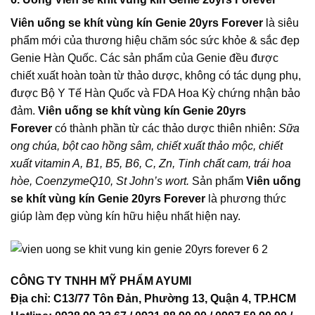
Viên uống se khít vùng kín Genie 20yrs Forever
là siêu
phẩm mới của thương hiệu chăm sóc sức khỏe & sắc đẹp
Genie Hàn Quốc. Các sản phẩm của Genie đều được
chiết xuất hoàn toàn từ thảo dược, không có tác dụng phụ,
được Bộ Y Tế Hàn Quốc và FDA Hoa Kỳ chứng nhận bảo
đảm.
Viên uống se khít vùng kín Genie 20yrs
Forever
có thành phần từ các thảo dược thiên nhiên:
Sữa
ong chúa, bột cao hồng sâm, chiết xuất thảo mộc, chiết
xuất vitamin A, B1, B5, B6, C, Zn, Tinh chất cam, trái hoa
hòe, CoenzymeQ10, St John’s wort.
Sản phẩm
Viên uống
se khít vùng kín Genie 20yrs Forever
là phương thức
giúp làm đẹp vùng kín hữu hiệu nhất hiện nay.
CÔNG TY TNHH MỸ PHẨM AYUMI
Địa chỉ: C13/77 Tôn Đản, Phường 13, Quận 4, TP.HCM