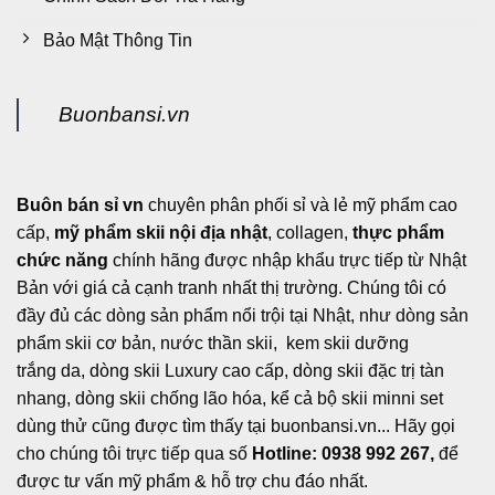
Bảo Mật Thông Tin
Buonbansi.vn
Buôn bán sỉ vn
chuyên phân phối sỉ và lẻ mỹ phẩm cao
cấp,
mỹ phẩm skii nội địa nhật
, collagen,
thực phẩm
chức năng
chính hãng được nhập khẩu trực tiếp từ Nhật
Bản với giá cả cạnh tranh nhất thị trường. Chúng tôi có
đầy đủ các dòng sản phẩm nổi trội tại Nhật, như dòng sản
phẩm skii cơ bản, nước thần skii, kem skii dưỡng
trắng da, dòng skii Luxury cao cấp, dòng skii đặc trị tàn
nhang, dòng skii chống lão hóa, kể cả bộ skii minni set
dùng thử cũng được tìm thấy tại buonbansi.vn... Hãy gọi
cho chúng tôi trực tiếp qua số
Hotline: 0938 992 267,
để
được tư vấn mỹ phẩm & hỗ trợ chu đáo nhất.