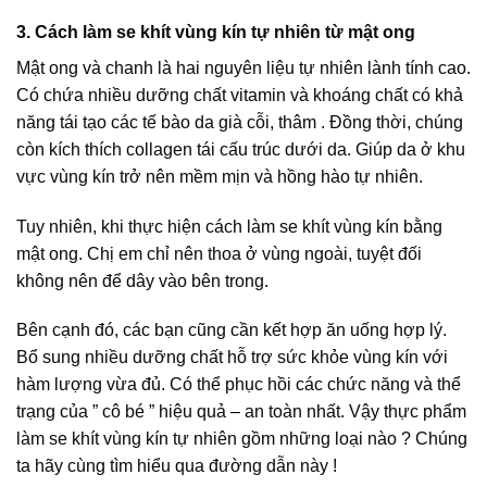
3. Cách làm se khít vùng kín tự nhiên từ mật ong
Mật ong và chanh là hai nguyên liệu tự nhiên lành tính cao.
Có chứa nhiều dưỡng chất vitamin và khoáng chất có khả
năng tái tạo các tế bào da già cỗi, thâm . Đồng thời, chúng
còn kích thích collagen tái cấu trúc dưới da. Giúp da ở khu
vực vùng kín trở nên mềm mịn và hồng hào tự nhiên.
Tuy nhiên, khi thực hiện cách làm se khít vùng kín bằng
mật ong. Chị em chỉ nên thoa ở vùng ngoài, tuyệt đối
không nên để dây vào bên trong.
Bên cạnh đó, các bạn cũng cần kết hợp ăn uống hợp lý.
Bổ sung nhiều dưỡng chất hỗ trợ sức khỏe vùng kín với
hàm lượng vừa đủ. Có thể phục hồi các chức năng và thể
trạng của ” cô bé ” hiệu quả – an toàn nhất. Vậy thực phẩm
làm se khít vùng kín tự nhiên gồm những loại nào ? Chúng
ta hãy cùng tìm hiểu qua đường dẫn này !