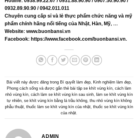
Hotline: 0938.99.22.67 / 0931.88.90.90 / 0907.50.90.90 /
0932.89.90.90 / 0942.011.011
Chuyên cung cấp sỉ và lẻ thực phẩm chức năng và mỹ
phẩm chính hãng nổi tiếng của Nhật, Hàn, Mỹ, …
Website:
www.buonbansi.vn
Facebook:
https://www.facebook.com/buonbansi.vn
.
Bài viết này được đăng trong
Bí quyết làm đẹp
,
Kinh nghiệm làm đẹp
,
Phong cách sống
và được gắn thẻ
bài tập se khít vùng kín
,
cách làm
nhỏ vùng kín
,
cách làm se khít vùng kín sau sinh
,
làm se khít vùng kín
tự nhiên
,
se khít vùng kín bằng lá trầu không
,
thu nhỏ vùng kín không
phẫu thuật
,
thuốc làm se khít vùng kín của nhật
,
thuốc se khít vùng kín
của nhật
.
ADMIN