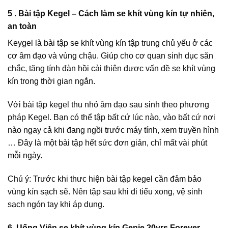
5 . Bài tập Kegel – Cách làm se khít vùng kín tự nhiên,
an toàn
Keygel là bài tập se khít vùng kín tập trung chủ yếu ở các
cơ âm đạo và vùng chậu. Giúp cho cơ quan sinh dục săn
chắc, tăng tính đàn hồi cải thiện được vấn đề se khít vùng
kín trong thời gian ngắn.
Với bài tập kegel thu nhỏ âm đạo sau sinh theo phương
pháp Kegel. Bạn có thể tập bất cứ lúc nào, vào bất cứ nơi
nào ngay cả khi đang ngồi trước máy tính, xem truyền hình
… Đây là một bài tập hết sức đơn giản, chỉ mất vài phút
mỗi ngày.
Chú ý: Trước khi thưc hiện bài tập kegel cần đảm bảo
vùng kín sạch sẽ. Nên tập sau khi đi tiểu xong, vệ sinh
sạch ngón tay khi áp dụng.
6. Uống Viên se khít vùng kín Genie 20yrs Forever