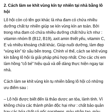
2. Cách làm se khít vùng kín tự nhiên tại nhà bằng lô
hội
Lô hội còn có tên gọi khác là nha đam có chứa nhiều
dưỡng chất tự nhiên giúp se kín vùng kín an toàn. Bởi
trong nha đam có chứa nhiều dưỡng chất hữu ích như :
vitamin nhóm B (B12, B19), axit amin thiết yếu, vitamin C,
E và nhiều khoáng chất khác. Giúp nuôi dưỡng, làm đẹp
“vùng kín” từ sâu bên trong. Chính vì thế, cách se khít vùng
kín bằng lô hội là giải pháp phù hợp nhất. Cho các chị em
làm hồng “cô bé” hiệu quả và dễ dàng thực hiện ngay tại
nhà.
Cách làm se khít vùng kín tụ nhiên bằng lô hội có những
ưu điểm sau :
– Lô hội được biết đến là thảo dược an tòa, lành tính. Vì
không chứa các thành phần độc hại như : chất bảo quản
hay các hóa chất có gốc parabens, màu nhân tạo, màu