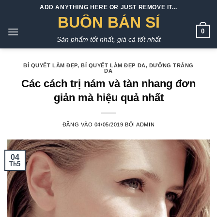
Bỏ
ADD ANYTHING HERE OR JUST REMOVE IT...
qua
BUÔN BÁN SỈ
nội
0
Sản phẩm tốt nhất, giá cả tốt nhất
dung
BÍ QUYẾT LÀM ĐẸP
,
BÍ QUYẾT LÀM ĐẸP DA
,
DƯỠNG TRẮNG
DA
Các cách trị nám và tàn nhang đơn
giản mà hiệu quả nhất
ĐĂNG VÀO
04/05/2019
BỞI
ADMIN
04
Th5