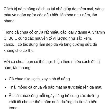
Cách trị nám bằng cà chua tại nhà giúp da mềm mại, sáng
màu và ngăn ngừa các dấu hiệu lão hóa như nám, tàn
nhang
Trong cà chua có chứa rất nhiều các loại vitamin A, vitamin
C, B6… cùng các nguyên tố vi lượng như sắt, kẽm,
canxi… có tác dụng làm đẹp da và tăng cường sức đề
kháng cho cơ thể.
Với cà chua, bạn có thể thực hiện theo nhiều cách để trị
nám, tàn nhang:
Cà chua rửa sạch, xay sinh tố uống.
Thái mỏng cà chua và đắp mặt nạ trực tiếp lên da mặt.
Ăn cà chua sống mỗi ngày cũng bổ sung các dưỡng
chất tốt cho cơ thể nhằm nuôi dưỡng da từ sâu bên
trong.