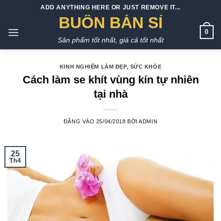
Bỏ
ADD ANYTHING HERE OR JUST REMOVE IT...
qua
BUÔN BÁN SỈ
nội
0
Sản phẩm tốt nhất, giá cả tốt nhất
dung
KINH NGHIỆM LÀM ĐẸP
,
SỨC KHỎE
Cách làm se khít vùng kín tự nhiên
tại nhà
ĐĂNG VÀO
25/04/2018
BỞI
ADMIN
25
Th4