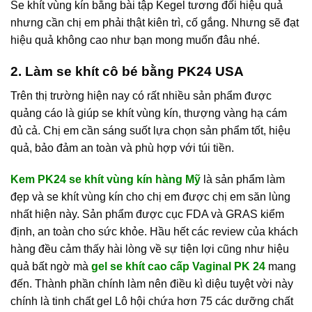
Se khít vùng kín bằng bài tập Kegel tương đối hiệu quả
nhưng cần chị em phải thật kiên trì, cố gắng. Nhưng sẽ đạt
hiệu quả không cao như bạn mong muốn đâu nhé.
2. Làm se khít cô bé bằng PK24 USA
Trên thị trường hiện nay có rất nhiều sản phẩm được
quảng cáo là giúp se khít vùng kín, thượng vàng hạ cám
đủ cả. Chị em cần sáng suốt lựa chọn sản phẩm tốt, hiệu
quả, bảo đảm an toàn và phù hợp với túi tiền.
Kem PK24 se khít vùng kín hàng Mỹ
là sản phẩm làm
đẹp và se khít vùng kín cho chị em được chị em săn lùng
nhất hiện này. Sản phẩm được cục FDA và GRAS kiểm
định, an toàn cho sức khỏe. Hầu hết các review của khách
hàng đều cảm thấy hài lòng về sự tiện lợi cũng như hiệu
quả bất ngờ mà
gel se khít cao cấp Vaginal PK 24
mang
đến. Thành phần chính làm nên điều kì diệu tuyệt vời này
chính là tinh chất gel Lô hội chứa hơn 75 các dưỡng chất