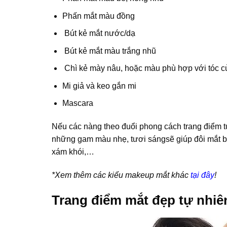
Phấn mắt màu đồng
Bút kẻ mắt nước/dạ
Bút kẻ mắt màu trắng nhũ
Chì kẻ mày nâu, hoặc màu phù hợp với tóc c
Mi giả và keo gắn mi
Mascara
Nếu các nàng theo đuổi phong cách trang điểm 
những gam màu nhẹ, tươi sángsẽ giúp đôi mắt b
xám khói,…
*Xem thêm các kiểu makeup mắt khác
tại đây
!
Trang điểm mắt đẹp tự nhiê