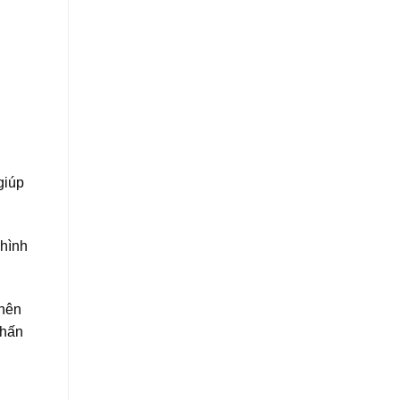
giúp
 hình
 nên
phấn