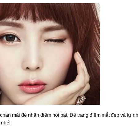
 chân mài để nhấn điểm nổi bật. Để trang điểm mắt đẹp và tự n
 nhé!