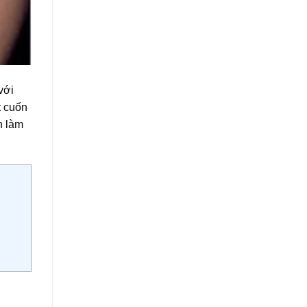
với
t cuốn
h làm