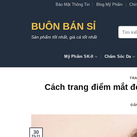
Bỏ
Bảo Mật Thông Tin
Blog Mỹ Phẩm
Chí
qua
nội
BUÔN BÁN SỈ
dung
Tìm
kiếm:
Sản phẩm tốt nhất, giá cả tốt nhất
Mỹ Phẩm SK-II
Chăm Sóc Da
TRA
Cách trang điểm mắt đ
ĐĂ
30
Th11