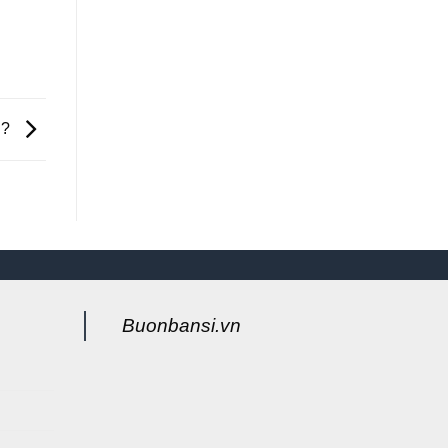
h?
Buonbansi.vn
g