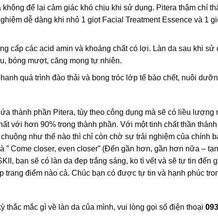
không để lại cảm giác khó chịu khi sử dụng. Pitera thậm chí th
hiệm dễ dàng khi nhỏ 1 giọt Facial Treatment Essence và 1 gio
ung cấp các acid amin và khoáng chất có lợi. Làn da sau khi sử
àu, bóng mượt, căng mọng tự nhiên.
hanh quá trình đào thải và bong tróc lớp tế bào chết, nuôi dưỡ
ứa thành phần Pitera, tùy theo công dụng mà sẽ có liều lượng 
ất với hơn 90% trong thành phần. Với một tinh chất thần thán
 chuộng như thế nào thì chỉ còn chờ sự trải nghiệm của chính 
g là ” Come closer, even closer” (Đến gần hơn, gần hơn nữa – tạ
II, bạn sẽ có làn da đẹp trắng sáng, ko tì vết và sẽ tự tin đến 
 trang điểm nào cả. Chúc bạn có được tự tin và hạnh phúc tro
 thắc mắc gì về làn da của mình, vui lòng gọi số điện thoại
093