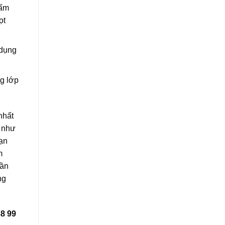
ấm
̣t
 dụng
ng lớp
nhất
h như
bạn
m
gần
ng
8 99