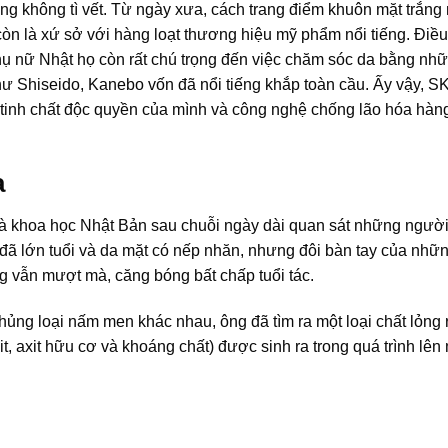
áng không tì vết. Từ ngày xưa, cách trang điểm khuôn mặt trắng 
 còn là xứ sở với hàng loạt thương hiệu mỹ phẩm nổi tiếng. Điề
hụ nữ Nhật họ còn rất chú trọng đến việc chăm sóc da bằng nh
ư Shiseido, Kanebo vốn đã nổi tiếng khắp toàn cầu. Ấy vậy, SK
ới tinh chất độc quyền của mình và công nghệ chống lão hóa hàn
a
à khoa học Nhật Bản sau chuỗi ngày dài quan sát những ngườ
 đã lớn tuổi và da mặt có nếp nhăn, nhưng đôi bàn tay của nhữ
g vẫn mượt mà, căng bóng bất chấp tuổi tác.
hủng loại nấm men khác nhau, ông đã tìm ra một loại chất lỏng 
t, axit hữu cơ và khoáng chất) được sinh ra trong quá trình lên