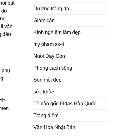
nổi bật
Dưỡng trắng da
u đó
ững
Giảm cân
II vẫn
Kinh nghiệm làm đẹp
g đầu
my pham sk-ii
Nuôi Dạy Con
Phong cách sống
i phụ
ng
Son môi đẹp
sức khỏe
rất
Tế bào gốc Eldas Hàn Quốc
 men
Trang điểm
Văn Hóa Nhật Bản