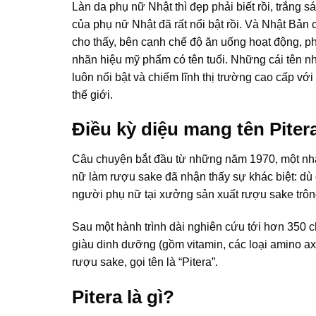
Làn da phụ nữ Nhật thì đẹp phải biết rồi, trắng s
của phụ nữ Nhật đã rất nổi bật rồi. Và Nhật Bản
cho thấy, bên cạnh chế độ ăn uống hoạt động, p
nhãn hiệu mỹ phẩm có tên tuổi. Những cái tên nh
luôn nổi bật và chiếm lĩnh thị trường cao cấp v
thế giới.
Điều kỳ diệu mang tên Piter
Câu chuyện bắt đầu từ những năm 1970, một nh
nữ làm rượu sake đã nhận thấy sự khác biệt: dù
người phụ nữ tại xưởng sản xuất rượu sake trôn
Sau một hành trình dài nghiên cứu tới hơn 350 c
giàu dinh dưỡng (gồm vitamin, các loại amino axi
rượu sake, gọi tên là “Pitera”.
Pitera là gì?