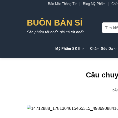
Bỏ
Bảo Mật Thông Tin
Blog Mỹ Phẩm
Chí
qua
nội
BUÔN BÁN SỈ
dung
Tìm
kiếm:
Sản phẩm tốt nhất, giá cả tốt nhất
Mỹ Phẩm SK-II
Chăm Sóc Da
Câu chuy
ĐĂ