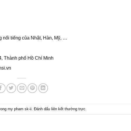
 nổi tiếng của Nhật, Hàn, Mỹ, …
4, Thành phố Hồ Chí Minh
si.vn
trong
my pham sk-ii
. Đánh dấu
liên kết thường trực
.