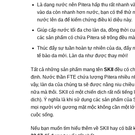
Là dạng nước nên Pitera hấp thu rất nhanh và 
vào da còn nhanh hơn nước, bạn có thể thử ng
nước lên da để kiểm chứng điều kì diệu này.
Giúp cấp nước tối đa cho làn da, đồng thời c
các sản phẩm có chứa Pitera sẽ trông đều m
Thúc đẩy sự tuần hoàn tự nhiên của da, đẩy n
tế bào da mới. Làn da như được thay mới!
Tất cả những sản phẩm mang tên
SKII
đều có ch
định. Nước thần FTE chứa lượng Pitera nhiều nh
vậy, làn da của chúng ta sẽ được nâng niu chiều
nữa mà thôi. SKII có một chiến dịch rất nổi tiến
dịch). Ý nghĩa là khi sử dụng các sản phẩm của SK
mọi người với gương mặt mộc không cần một lớp
cuộc sống.
Nếu bạn muốn tìm hiểu thêm về SKII hay có bất kỳ