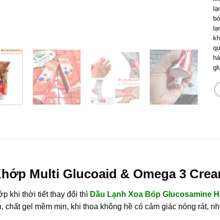
lạ
bó
lạ
kh
qu
hà
gl
hớp Multi Glucoaid & Omega 3 Cre
khi thời tiết thay đổi thì
Dầu Lạnh Xoa Bóp Glucosamine 
chất gel mềm mịn, khi thoa không hề có cảm giác nóng rát, nh