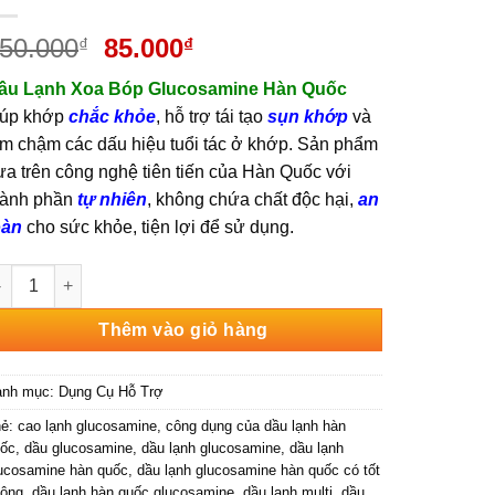
Giá
Giá
50.000
85.000
₫
₫
gốc
hiện
ầu Lạnh Xoa Bóp Glucosamine Hàn Quốc
là:
tại
iúp khớp
chắc khỏe
, hỗ trợ tái tạo
sụn khớp
và
150.000₫.
là:
àm chậm các dấu hiệu tuổi tác ở khớp. Sản phẩm
85.000₫.
ựa trên công nghệ tiên tiến của Hàn Quốc với
hành phần
tự nhiên
, không chứa chất độc hại,
an
oàn
cho sức khỏe, tiện lợi để sử dụng.
ầu Lạnh Xoa Bóp Xương Khớp Multi Glucoaid & Omega 3 Cream 
Thêm vào giỏ hàng
anh mục:
Dụng Cụ Hỗ Trợ
hẻ:
cao lạnh glucosamine
,
công dụng của dầu lạnh hàn
ốc
,
dầu glucosamine
,
dầu lạnh glucosamine
,
dầu lạnh
ucosamine hàn quốc
,
dầu lạnh glucosamine hàn quốc có tốt
ông
,
dầu lạnh hàn quốc glucosamine
,
dầu lạnh multi
,
dầu