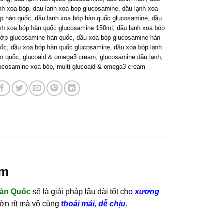
nh xoa bóp
,
dau lanh xoa bop glucosamine
,
dầu lạnh xoa
p hàn quốc
,
dầu lạnh xoa bóp hàn quốc glucosamine
,
dầu
nh xoa bóp hàn quốc glucosamine 150ml
,
dầu lạnh xoa bóp
ớp glucosamine hàn quốc
,
dầu xoa bóp glucosamine hàn
ốc
,
dầu xoa bóp hàn quốc glucosamine
,
dầu xoa bóp lạnh
n quốc
,
glucoaid & omega3 cream
,
glucosamine dầu lạnh
,
ucosamine xoa bóp
,
multi glucoaid & omega3 cream
am
Hàn Quốc
sẽ là giải pháp lâu dài tốt cho
xương
ờn rít mà vô cùng
thoải mái, dễ chịu
.