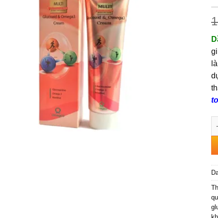
1
D
g
l
d
t
t
D
D
T
qu
gl
kh