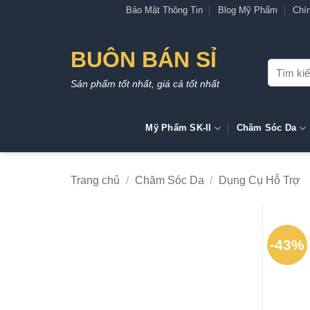
Bỏ
Bảo Mật Thông Tin
Blog Mỹ Phẩm
Chí
qua
nội
BUÔN BÁN SỈ
dung
Tìm
kiếm:
Sản phẩm tốt nhất, giá cả tốt nhất
Mỹ Phẩm SK-II
Chăm Sóc Da
Trang chủ
/
Chăm Sóc Da
/
Dụng Cụ Hỗ Trợ
-43%