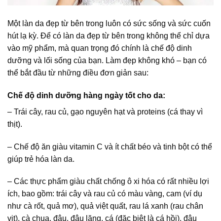
Một làn da đẹp từ bên trong luôn có sức sống và sức cuốn
hút lạ kỳ. Để có làn da đẹp từ bên trong không thể chỉ dựa
vào mỹ phẩm, mà quan trọng đó chính là chế độ dinh
dưỡng và lối sống của bạn. Làm đẹp không khó – bạn có
thể bắt đầu từ những điều đơn giản sau:
Chế độ dinh dưỡng hàng ngày tốt cho da:
– Trái cây, rau củ, gạo nguyên hạt và proteins (cá thay vì
thịt).
– Chế độ ăn giàu vitamin C và ít chất béo và tinh bột có thể
giúp trẻ hóa làn da.
– Các thực phẩm giàu chất chống ô xi hóa có rất nhiều lợi
ích, bao gồm: trái cây và rau củ có màu vàng, cam (ví dụ
như cà rốt, quả mơ), quả việt quất, rau lá xanh (rau chân
vịt), cà chua, đậu, đậu lăng, cá (đặc biệt là cá hồi), đậu