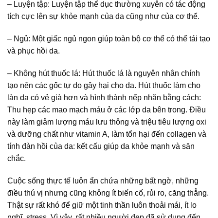
– Luyện tập: Luyện tập thể dục thường xuyên có tác động
tích cực lên sự khỏe mạnh của da cũng như của cơ thể.
– Ngủ: Một giấc ngủ ngon giúp toàn bộ cơ thể có thể tái tạo
và phục hồi da.
– Không hút thuốc lá: Hút thuốc lá là nguyên nhân chính
tạo nên các gốc tự do gây hại cho da. Hút thuốc làm cho
làn da có vẻ già hơn và hình thành nếp nhăn bằng cách:
Thu hẹp các mao mạch máu ở các lớp da bên trong. Điều
này làm giảm lượng máu lưu thông và triệu tiêu lượng oxi
và dưỡng chất như vitamin A, làm tổn hại đến collagen và
tính đàn hồi của da: kết cấu giúp da khỏe mạnh và săn
chắc.
Cuộc sống thực tế luôn ẩn chứa những bất ngờ, những
điều thú vị nhưng cũng không ít biến cố, rủi ro, căng thẳng.
Thật sự rất khó để giữ một tinh thần luôn thoải mái, ít lo
nghĩ, stress. Vì vậy, rất nhiều người đẹp đã sử dụng đến