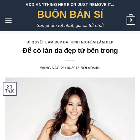
Bỏ
ADD ANYTHING HERE OR JUST REMOVE IT...
qua
BUÔN BÁN SỈ
nội
0
Sản phẩm tốt nhất, giá cả tốt nhất
dung
BÍ QUYẾT LÀM ĐẸP DA
,
KINH NGHIỆM LÀM ĐẸP
Để có làn da đẹp từ bên trong
ĐĂNG VÀO
21/10/2018
BỞI
ADMIN
21
Th10