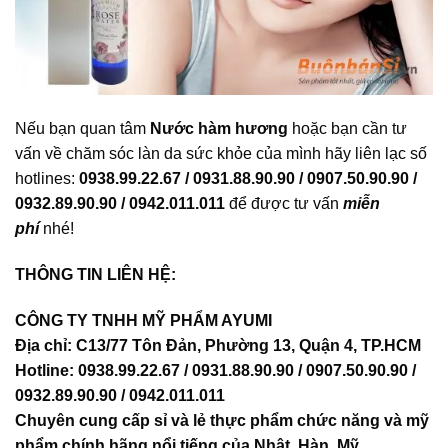
Nếu bạn quan tâm
Nước hàm hương
hoặc bạn cần tư
vấn về chăm sóc làn da sức khỏe của mình hãy liên lạc số
hotlines:
0938.99.22.67 / 0931.88.90.90 / 0907.50.90.90 /
0932.89.90.90 / 0942.011.011
để được tư vấn
miễn
phí
nhé!
THÔNG TIN LIÊN HỆ:
CÔNG TY TNHH MỸ PHẨM AYUMI
Địa chỉ: C13/77 Tôn Đản, Phường 13, Quận 4, TP.HCM
Hotline: 0938.99.22.67 / 0931.88.90.90 / 0907.50.90.90 /
0932.89.90.90 / 0942.011.011
Chuyên cung cấp sỉ và lẻ thực phẩm chức năng và mỹ
phẩm chính hãng nổi tiếng của Nhật, Hàn, Mỹ, …