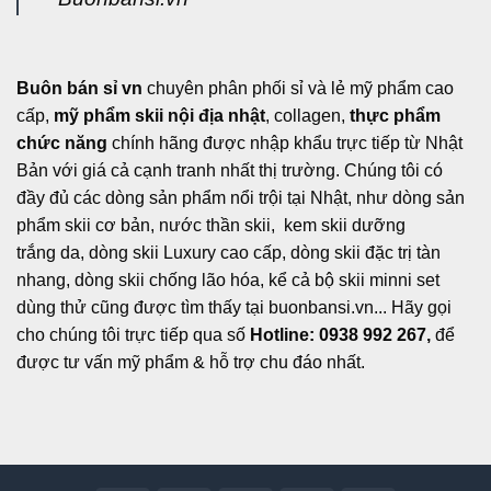
Buôn bán sỉ vn
chuyên phân phối sỉ và lẻ mỹ phẩm cao
cấp,
mỹ phẩm skii nội địa nhật
, collagen,
thực phẩm
chức năng
chính hãng được nhập khẩu trực tiếp từ Nhật
Bản với giá cả cạnh tranh nhất thị trường. Chúng tôi có
đầy đủ các dòng sản phẩm nổi trội tại Nhật, như dòng sản
phẩm skii cơ bản, nước thần skii, kem skii dưỡng
trắng da, dòng skii Luxury cao cấp, dòng skii đặc trị tàn
nhang, dòng skii chống lão hóa, kể cả bộ skii minni set
dùng thử cũng được tìm thấy tại buonbansi.vn... Hãy gọi
cho chúng tôi trực tiếp qua số
Hotline: 0938 992 267,
để
được tư vấn mỹ phẩm & hỗ trợ chu đáo nhất.