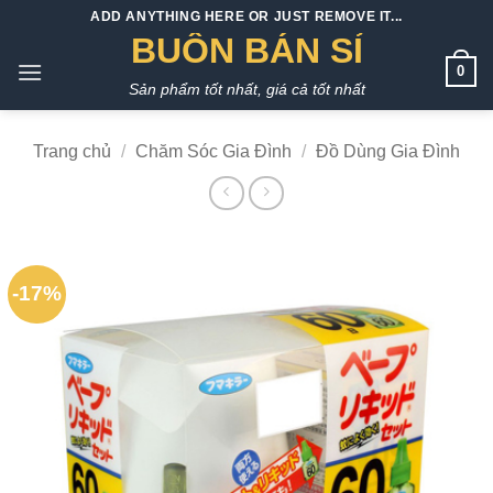
Bỏ
ADD ANYTHING HERE OR JUST REMOVE IT...
qua
BUÔN BÁN SỈ
nội
0
Sản phẩm tốt nhất, giá cả tốt nhất
dung
Trang chủ
/
Chăm Sóc Gia Đình
/
Đồ Dùng Gia Đình
-17%