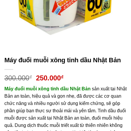
Máy đuổi muỗi xông tinh dầu Nhật Bản
Giá
Giá
300.000
250.000
₫
₫
gốc
hiện
Máy đuổi muỗi xông tinh dầu Nhật Bản
sản xuất tại Nhật
là:
tại
Bản an toàn, hiệu quả và gọn nhẹ, đã được các cơ quan
300.000₫.
là:
chức năng và nhiều người sử dụng kiểm chứng, sẽ góp
250.000₫.
phần giúp bạn thực sự thoải mái và yên tâm. Tinh dầu đuổi
muỗi được sản xuất tại Nhật Bản an toàn, đuổi muỗi hiệu
quả. Dung dịch thuốc muỗi triết xuất từ thiên nhiên không