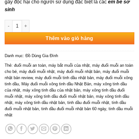
gây độc hại cho người sử dụng đặc biệt là các
em bé sơ
sinh
Máy đuổi muỗi xông tinh dầu Nhật Bản số lượng
Thêm vào giỏ hàng
Danh mục:
Đồ Dùng Gia Đình
Thẻ:
đuổi muỗi an toàn
,
máy bắt muỗi của nhật
,
máy đuổi muỗi an toàn
cho bé
,
máy đuổi muỗi nhật
,
máy đuổi muỗi nhật bản
,
máy đuổi muỗi
nhật bản review
,
máy đuổi muỗi tinh dầu nhật bản
,
máy đuổi muỗi xông
tinh dầu
,
Máy đuổi muỗi xông tinh dầu Nhật Bản
,
máy xông tinh dầu
của nhật
,
máy xông tinh dầu của nhật bản
,
máy xông tinh dầu đuổi
muỗi nhật
,
máy xông tinh dầu đuổi muỗi nhật bản
,
máy xông tinh dầu
nhật
,
máy xông tinh dầu nhật bản
,
tinh dầu đuổi muỗi nhật
,
tinh dầu
đuổi muỗi nhật bản
,
tinh dầu đuổi muỗi nhật bản 60 ngày
,
tinh dầu muỗi
nhật