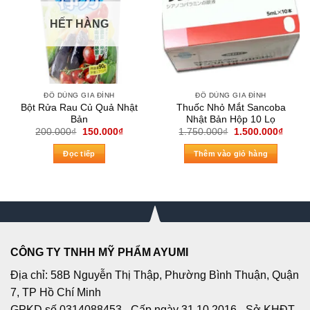
HẾT HÀNG
ĐỒ DÙNG GIA ĐÌNH
ĐỒ DÙNG GIA ĐÌNH
Bột Rửa Rau Củ Quả Nhật
Thuốc Nhỏ Mắt Sancoba
Bản
Nhật Bản Hộp 10 Lọ
Giá
Giá
Giá
Giá
200.000
₫
150.000
₫
1.750.000
₫
1.500.000
₫
gốc
hiện
gốc
hiện
là:
tại
là:
tại
Đọc tiếp
Thêm vào giỏ hàng
200.000₫.
là:
1.750.000₫.
là:
150.000₫.
1.500
CÔNG TY TNHH MỸ PHẨM AYUMI
Địa chỉ: 58B Nguyễn Thị Thập, Phường Bình Thuận, Quận
7, TP Hồ Chí Minh
GPKD số 0314088453 - Cấp ngày 31.10.2016 - Sở KHĐT