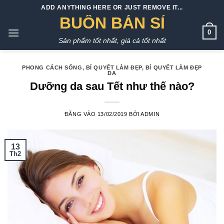
Bỏ
ADD ANYTHING HERE OR JUST REMOVE IT...
qua
BUÔN BÁN SỈ
nội
0
Sản phẩm tốt nhất, giá cả tốt nhất
dung
PHONG CÁCH SỐNG
,
BÍ QUYẾT LÀM ĐẸP
,
BÍ QUYẾT LÀM ĐẸP
DA
Dưỡng da sau Tết như thế nào?
ĐĂNG VÀO
13/02/2019
BỞI
ADMIN
13
Th2