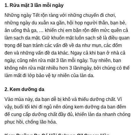
1. Rửa mặt 3 lần mỗi ngày
Những ngày Tết rộn ràng với những chuyến đi chơi,
những ngày du xuân xa gần, hội họp người thân, bạn bè,
ăn uống thả ga, … khiến chị em bận rộn đến mức quên cả
làm sạch da mặt. Giữ khuôn mặt luôn sạch sẽ là điều quan
trọng để bạn tránh các vấn đề về da như mụn, các đốm
đen và những vấn đề da khác. Ngay cả khi bạn ở nhà cả
ngày, cũng nên rửa mặt 3 lần mỗi ngày. Tuy nhiên, bạn
không nên rửa mặt nhiều hơn 3 lần/ngày, bởi chúng có thể
làm mất đi lớp bảo vệ tự nhiên của làn da.
2. Kem dưỡng da
Vào mùa này, da bạn dễ bị khô và thiếu dưỡng chất. Vì
vậy, buổi tối khi đi ngủ nên dùng kem dưỡng da ban đêm
để cung cấp dưỡng chất đầy đủ, khiến làn da nhanh chóng
phục hồi, chống lão hóa.