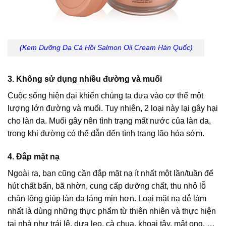
(Kem Dưỡng Da Cá Hồi Salmon Oil Cream Hàn Quốc)
3. Không sử dụng nhiều đường và muối
Cuộc sống hiện đại khiến chúng ta đưa vào cơ thể một
lượng lớn đường và muối. Tuy nhiên, 2 loại này lại gây hại
cho làn da. Muối gây nên tình trạng mất nước của làn da,
trong khi đường có thể dẫn đến tình trạng lão hóa sớm.
4. Đắp mặt nạ
Ngoài ra, bạn cũng cần đắp mặt nạ ít nhất một lần/tuần để
hút chất bẩn, bã nhờn, cung cấp dưỡng chất, thu nhỏ lỗ
chân lông giúp làn da láng mịn hơn. Loại mặt nạ dễ làm
nhất là dùng những thực phẩm từ thiên nhiên và thực hiện
tại nhà như trái lê, dưa leo, cà chua, khoai tây, mật ong, …