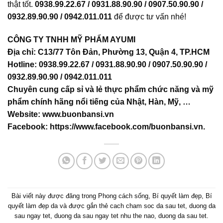
thật tốt.
0938.99.22.67 / 0931.88.90.90 / 0907.50.90.90 /
0932.89.90.90 / 0942.011.011
để được tư vấn nhé!
CÔNG TY TNHH MỸ PHẨM AYUMI
Địa chỉ: C13/77 Tôn Đản, Phường 13, Quận 4, TP.HCM
Hotline: 0938.99.22.67 / 0931.88.90.90 / 0907.50.90.90 /
0932.89.90.90 / 0942.011.011
Chuyên cung cấp sỉ và lẻ thực phẩm chức năng và mỹ
phẩm chính hãng nổi tiếng của Nhật, Hàn, Mỹ, …
Website:
www.buonbansi.vn
Facebook:
https://www.facebook.com/buonbansi.vn
.
Bài viết này được đăng trong
Phong cách sống
,
Bí quyết làm đẹp
,
Bí
quyết làm đẹp da
và được gắn thẻ
cach cham soc da sau tet
,
duong da
sau ngay tet
,
duong da sau ngay tet nhu the nao
,
duong da sau tet
.