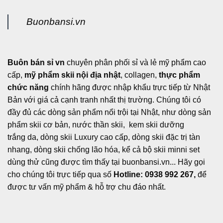
Buonbansi.vn
Buôn bán sỉ vn
chuyên phân phối sỉ và lẻ mỹ phẩm cao
cấp,
mỹ phẩm skii nội địa nhật
, collagen,
thực phẩm
chức năng
chính hãng được nhập khẩu trực tiếp từ Nhật
Bản với giá cả cạnh tranh nhất thị trường. Chúng tôi có
đầy đủ các dòng sản phẩm nổi trội tại Nhật, như dòng sản
phẩm skii cơ bản, nước thần skii, kem skii dưỡng
trắng da, dòng skii Luxury cao cấp, dòng skii đặc trị tàn
nhang, dòng skii chống lão hóa, kể cả bộ skii minni set
dùng thử cũng được tìm thấy tại buonbansi.vn... Hãy gọi
cho chúng tôi trực tiếp qua số
Hotline: 0938 992 267,
để
được tư vấn mỹ phẩm & hỗ trợ chu đáo nhất.