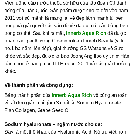
Viên uống cấp nước thuộc sở hữu của tập đoàn CJ danh
tiếng của Hàn Quốc. Sản phẩm được cho ra đời vào năm
2011 với sứ mệnh là mang lại vẻ đẹp lành mạnh từ bên
trong và giải quyết các vấn đề về da do mất cân bằng bên
trong cơ thể. Sau khi ra mắt,
Innerb Aqua Rich
đã được
nhận các giải thưởng Cosmopolitan Innerb Beauty (vị trí
no.1 ba năm liên tiếp), giải thưởng GS Watsons về Sức
khỏe và sắc đẹp, được tờ báo JoongAng Ilbo uy tín ở Hàn
bầu chọn ở hạng mục Hit Product 2011 và các giải thưởng
khác.
Về thành phần và công dụng:
Bảng thành phần của
Innerb Aqua Rich
vô cùng an toàn
vì rất đơn giản, chỉ gồm 3 chất là: Sodium Hyaluronate,
Fish Collagen, Grape Seed Oil
Sodium hyaluronate – ngậm nước cho da:
​Đây là một thể khác của Hyaluronic Acid. Nó ưu việt hơn