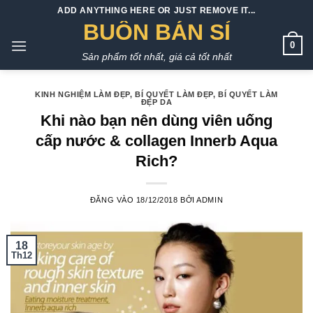
Bỏ
ADD ANYTHING HERE OR JUST REMOVE IT...
qua
BUÔN BÁN SỈ
nội
0
Sản phẩm tốt nhất, giá cả tốt nhất
dung
KINH NGHIỆM LÀM ĐẸP
,
BÍ QUYẾT LÀM ĐẸP
,
BÍ QUYẾT LÀM
ĐẸP DA
Khi nào bạn nên dùng viên uống
cấp nước & collagen Innerb Aqua
Rich?
ĐĂNG VÀO
18/12/2018
BỞI
ADMIN
18
Th12