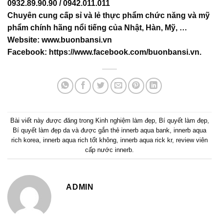
0932.89.90.90 / 0942.011.011
Chuyên cung cấp sỉ và lẻ thực phẩm chức năng và mỹ
phẩm chính hãng nổi tiếng của Nhật, Hàn, Mỹ, …
Website:
www.buonbansi.vn
Facebook:
https://www.facebook.com/buonbansi.vn
.
Bài viết này được đăng trong
Kinh nghiệm làm đẹp
,
Bí quyết làm đẹp
,
Bí quyết làm đẹp da
và được gắn thẻ
innerb aqua bank
,
innerb aqua
rich korea
,
innerb aqua rich tốt không
,
innerb aqua rick kr
,
review viên
cấp nước innerb
.
ADMIN