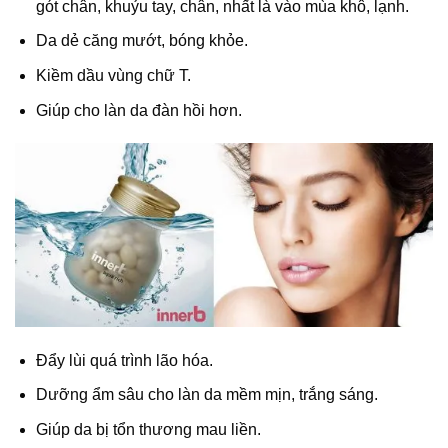
gót chân, khuỷu tay, chân, nhất là vào mùa khô, lạnh.
Da dẻ căng mướt, bóng khỏe.
Kiềm dầu vùng chữ T.
Giúp cho làn da đàn hồi hơn.
Đẩy lùi quá trình lão hóa.
Dưỡng ẩm sâu cho làn da mềm mịn, trắng sáng.
Giúp da bị tổn thương mau liền.