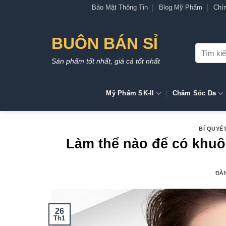
Bỏ
Bảo Mật Thông Tin
Blog Mỹ Phẩm
Chí
qua
nội
BUÔN BÁN SỈ
dung
Tìm
kiếm:
Sản phẩm tốt nhất, giá cả tốt nhất
Mỹ Phẩm SK-II
Chăm Sóc Da
BÍ QUYẾ
Làm thế nào để có khuô
ĐĂ
26
Th1