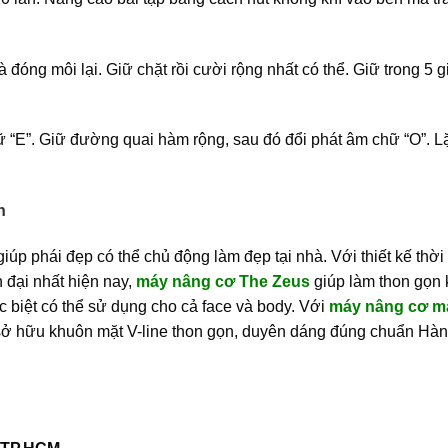
óng môi lại. Giữ chặt rồi cười rộng nhất có thể. Giữ trong 5 gi
 “E”. Giữ đường quai hàm rộng, sau đó đổi phát âm chữ “O”. Lặ
n
úp phái đẹp có thể chủ động làm đẹp tại nhà. Với thiết kế thời
 đại nhất hiện nay,
máy nâng cơ The Zeus
giúp làm thon gọn
ặc biệt có thể sử dụng cho cả face và body. Với
máy nâng cơ m
à sở hữu khuôn mặt V-line thon gọn, duyên dáng đúng chuẩn Hà