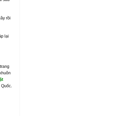
ây rồi
p lại
 trang
 khuôn
ặt
n Quốc.