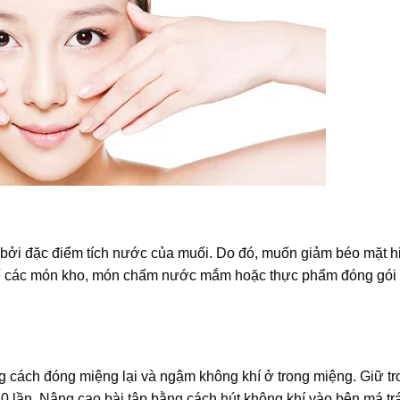
bởi đặc điểm tích nước của muối. Do đó, muốn giảm béo mặt h
chế các món kho, món chấm nước mắm hoặc thực phẩm đóng gói
 cách đóng miệng lại và ngậm không khí ở trong miệng. Giữ tr
ểu 10 lần. Nâng cao bài tập bằng cách hút không khí vào bên má tr