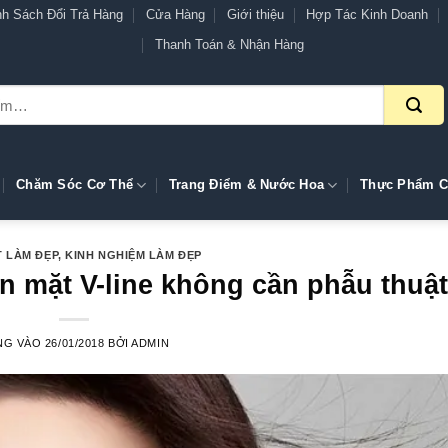
nh Sách Đổi Trả Hàng
Cửa Hàng
Giới thiệu
Hợp Tác Kinh Doanh
Thanh Toán & Nhận Hàng
Chăm Sóc Cơ Thể
Trang Điểm & Nước Hoa
Thực Phẩm C
T LÀM ĐẸP
,
KINH NGHIỆM LÀM ĐẸP
n mặt V-line không cần phẫu thuậ
NG VÀO
26/01/2018
BỞI
ADMIN