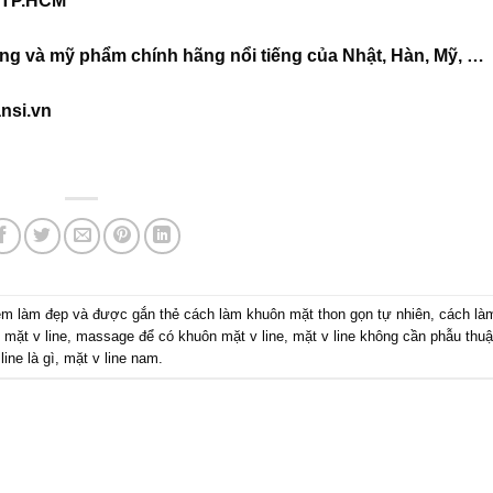
, TP.HCM
ng và mỹ phẩm chính hãng nổi tiếng của Nhật, Hàn, Mỹ, …
nsi.vn
ệm làm đẹp
và được gắn thẻ
cách làm khuôn mặt thon gọn tự nhiên
,
cách là
 mặt v line
,
massage để có khuôn mặt v line
,
mặt v line không cần phẫu thuậ
line là gì
,
mặt v line nam
.