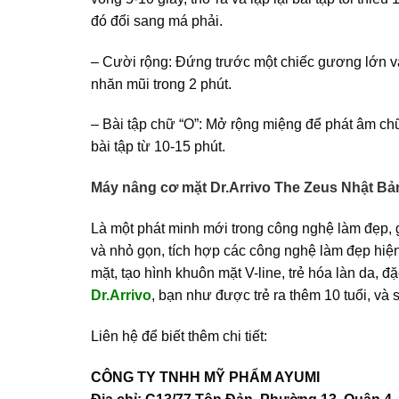
đó đổi sang má phải.
– Cười rộng: Đứng trước một chiếc gương lớn và đ
nhăn mũi trong 2 phút.
– Bài tập chữ “O”: Mở rộng miệng để phát âm chữ
bài tập từ 10-15 phút.
Máy nâng cơ mặt Dr.Arrivo The Zeus Nhật Bả
Là một phát minh mới trong công nghệ làm đẹp, gi
và nhỏ gọn, tích hợp các công nghệ làm đẹp hiện
mặt, tạo hình khuôn mặt V-line, trẻ hóa làn da, đ
Dr.Arrivo
, bạn như được trẻ ra thêm 10 tuổi, v
Liên hệ để biết thêm chi tiết:
CÔNG TY TNHH MỸ PHẨM AYUMI