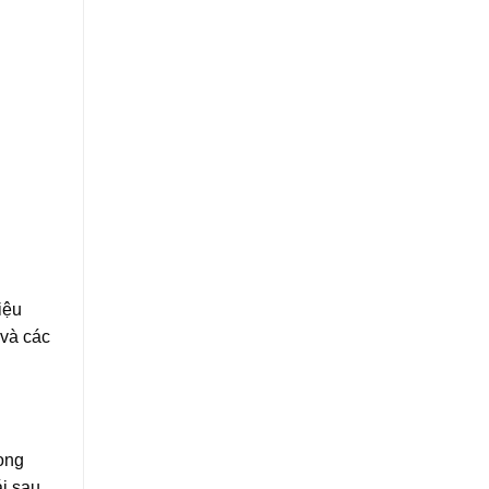
iệu
 và các
ong
ái sau