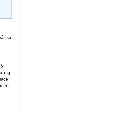
 vẫn sở
hời
 gương
ssage
 mức.