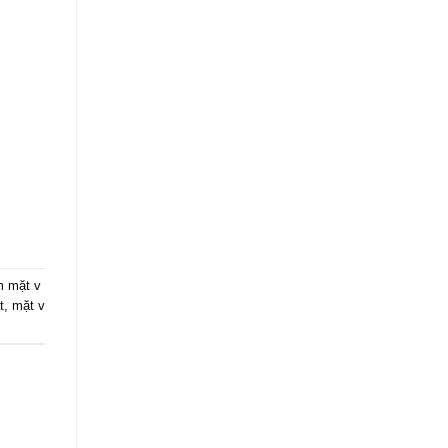
m mặt v
t
,
mặt v