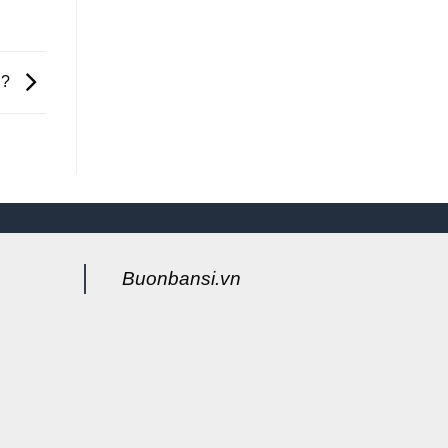
g?
Buonbansi.vn
g