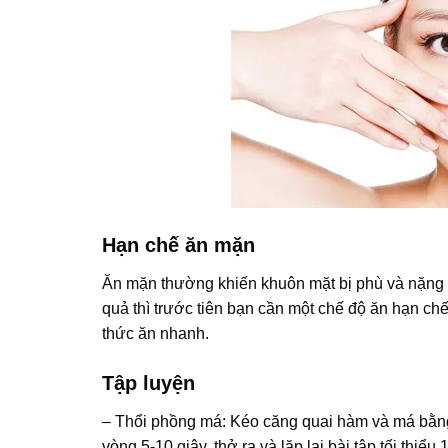
Hạn chế ăn mặn
Ăn mặn thường khiến khuôn mặt bị phù và nặng 
quả thì trước tiên bạn cần một chế độ ăn hạn 
thức ăn nhanh.
Tập luyện
– Thổi phồng má: Kéo căng quai hàm và má bằng
vòng 5-10 giây, thở ra và lặp lại bài tập tối thi