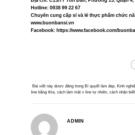
Địa chỉ: C13/77 Tôn Đản, Phường 13, Quận 4
Hotline: 0938 99 22 67
Chuyên cung cấp sỉ và lẻ thực phẩm chức nă
www.buonbansi.vn
Facebook:
https://www.facebook.com/buonba
Bài viết này được đăng trong
Bí quyết làm đẹp
,
Kinh nghi
line bằng thìa
,
cách làm mặt v line tự nhiên
,
cách nhận biết
ADMIN