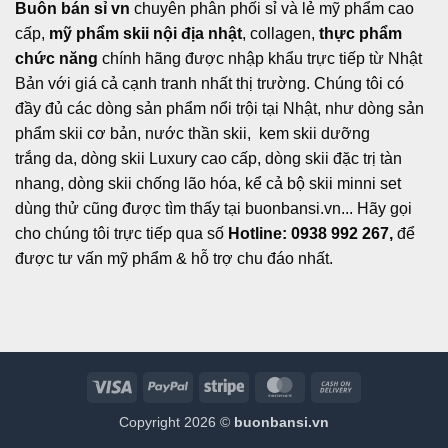
Buôn bán sỉ vn
chuyên phân phối sỉ và lẻ mỹ phẩm cao
cấp,
mỹ phẩm skii nội địa nhật
, collagen,
thực phẩm
chức năng
chính hãng được nhập khẩu trực tiếp từ Nhật
Bản với giá cả cạnh tranh nhất thị trường. Chúng tôi có
đầy đủ các dòng sản phẩm nổi trội tại Nhật, như dòng sản
phẩm skii cơ bản, nước thần skii, kem skii dưỡng
trắng da, dòng skii Luxury cao cấp, dòng skii đặc trị tàn
nhang, dòng skii chống lão hóa, kể cả bộ skii minni set
dùng thử cũng được tìm thấy tại buonbansi.vn... Hãy gọi
cho chúng tôi trực tiếp qua số
Hotline: 0938 992 267,
để
được tư vấn mỹ phẩm & hỗ trợ chu đáo nhất.
Visa
PayPal
Stripe
MasterCard
Cash
On
Copyright 2026 ©
buonbansi.vn
Delivery