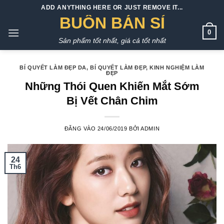
Bỏ
ADD ANYTHING HERE OR JUST REMOVE IT...
qua
BUÔN BÁN SỈ
nội
0
Sản phẩm tốt nhất, giá cả tốt nhất
dung
BÍ QUYẾT LÀM ĐẸP DA
,
BÍ QUYẾT LÀM ĐẸP
,
KINH NGHIỆM LÀM
ĐẸP
Những Thói Quen Khiến Mắt Sớm
Bị Vết Chân Chim
ĐĂNG VÀO
24/06/2019
BỞI
ADMIN
24
Th6