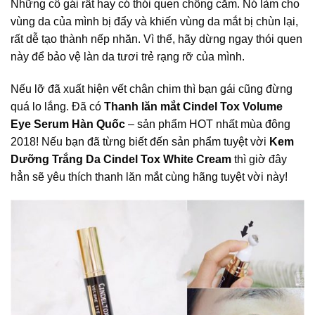
Những cô gái rất hay có thói quen chống cằm. Nó làm cho
vùng da của mình bị đẩy và khiến vùng da mắt bị chùn lại,
rất dễ tạo thành nếp nhăn. Vì thế, hãy dừng ngay thói quen
này để bảo vệ làn da tươi trẻ rạng rỡ của mình.
Nếu lỡ đã xuất hiện vết chân chim thì bạn gái cũng đừng
quá lo lắng. Đã có
Thanh lăn mắt Cindel Tox Volume
Eye Serum Hàn Quốc
– sản phẩm HOT nhất mùa đông
2018! Nếu bạn đã từng biết đến sản phẩm tuyệt vời
Kem
Dưỡng Trắng Da Cindel Tox White Cream
thì giờ đây
hẳn sẽ yêu thích thanh lăn mắt cùng hãng tuyệt vời này!