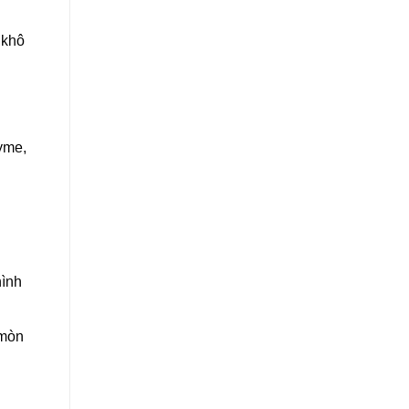
 khô
yme,
hình
 mòn