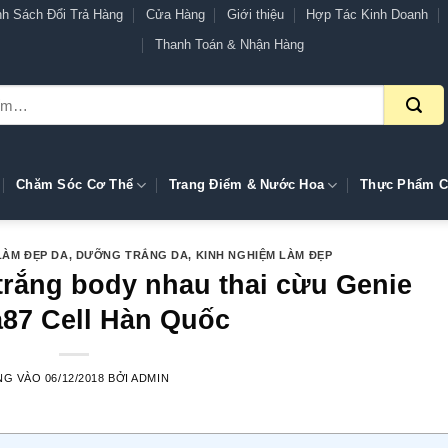
nh Sách Đổi Trả Hàng
Cửa Hàng
Giới thiệu
Hợp Tác Kinh Doanh
Thanh Toán & Nhận Hàng
Chăm Sóc Cơ Thể
Trang Điểm & Nước Hoa
Thực Phẩm C
LÀM ĐẸP DA
,
DƯỠNG TRẮNG DA
,
KINH NGHIỆM LÀM ĐẸP
trắng body nhau thai cừu Genie
87 Cell Hàn Quốc
NG VÀO
06/12/2018
BỞI
ADMIN