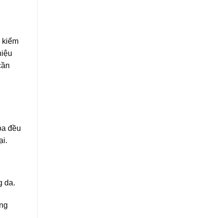
c kiểm
hiệu
cần
oa đều
ại.
g da.
áng