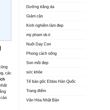
Dưỡng trắng da
Giảm cân
Kinh nghiệm làm đẹp
my pham sk-ii
Nuôi Dạy Con
l
Phong cách sống
Son môi đẹp
 cũng
sức khỏe
ng, các
ích
Tế bào gốc Eldas Hàn Quốc
nhất
Trang điểm
rắng
 cáo
Văn Hóa Nhật Bản