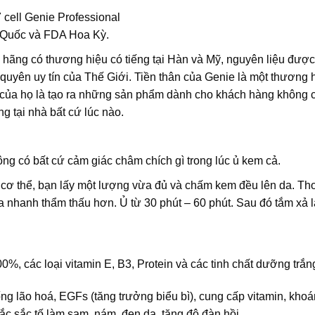
ell Genie Professional
 Quốc và FDA Hoa Kỳ.
 hãng có thương hiệu có tiếng tại Hàn và Mỹ, nguyên liệu đượ
uyên uy tín của Thế Giới. Tiền thân của Genie là một thương 
ủa họ là tạo ra những sản phẩm dành cho khách hàng không 
g tại nhà bất cứ lúc nào.
ng có bất cứ cảm giác châm chích gì trong lúc ủ kem cả.
ô cơ thể, bạn lấy một lượng vừa đủ và chấm kem đều lên da. Th
 nhanh thẩm thấu hơn. Ủ từ 30 phút – 60 phút. Sau đó tắm xả l
%, các loại vitamin E, B3, Protein và các tinh chất dưỡng trắn
ng lão hoá, EGFs (tăng trưởng biểu bì), cung cấp vitamin, kho
ắc sắc tố làm sạm, nám, đen da, tăng độ đàn hồi.