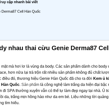
Truy cập nhanh bài viết
ie Derma87 Cell Hàn Quốc
dy nhau thai cừu Genie Derma87 Cel
 mặt mà hơi lơ là vùng da body. Các sản phẩm dành cho body
e, hơn nữa lại trà trộn rất nhiều sản phẩm không đủ chất lượ
ợc điều đó, thương hiệu Genie Hàn Quốc đã cho ra đời
Kem ủ k
l Hàn Quốc
. Sản phẩm
là công nghệ làm trắng da hiện đại bậc 
n đi SPA thường xuyên vẫn có thể tự làm đẹp ngay tại nhà. Ủ t
g hồi da, trắng mịn hồng hào như da em bé. Liệu những lời quảng
g tìm hiểu.