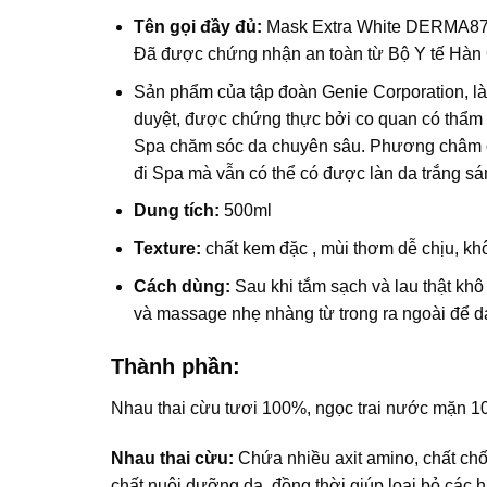
Tên gọi đầy đủ:
Mask Extra White DERMA87 c
Đã được chứng nhận an toàn từ Bộ Y tế Hàn
Sản phẩm của tập đoàn Genie Corporation, là
duyệt, được chứng thực bởi co quan có thẩm q
Spa chăm sóc da chuyên sâu. Phương châm c
đi Spa mà vẫn có thể có được làn da trắng sán
Dung tích:
500ml
Texture:
chất kem đặc , mùi thơm dễ chịu, khô
Cách dùng:
Sau khi tắm sạch và lau thật kh
và massage nhẹ nhàng từ trong ra ngoài để da
Thành phần:
Nhau thai cừu tươi 100%, ngọc trai nước mặn 100
Nhau thai cừu:
Chứa nhiều axit amino, chất chố
chất nuôi dưỡng da, đồng thời giúp loại bỏ các h