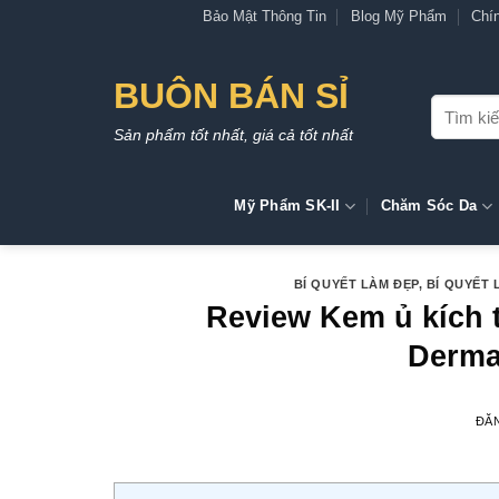
Bỏ
Bảo Mật Thông Tin
Blog Mỹ Phẩm
Chí
qua
nội
BUÔN BÁN SỈ
dung
Tìm
kiếm:
Sản phẩm tốt nhất, giá cả tốt nhất
Mỹ Phẩm SK-II
Chăm Sóc Da
BÍ QUYẾT LÀM ĐẸP
,
BÍ QUYẾT 
Review Kem ủ kích 
Derma
ĐĂ