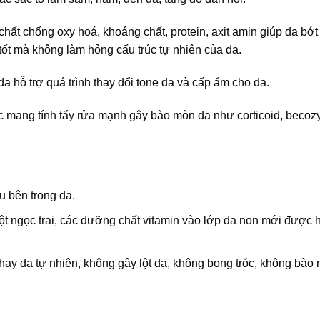
hất chống oxy hoá, khoáng chất, protein, axit amin giúp da bớt
tốt mà không làm hỏng cấu trúc tự nhiên của da.
da hỗ trợ quá trình thay đổi tone da và cấp ẩm cho da.
c mang tính tẩy rửa mạnh gây bào mòn da như corticoid, becoz
âu bên trong da.
t ngọc trai, các dưỡng chất vitamin vào lớp da non mới được 
thay da tự nhiên, không gây lột da, không bong tróc, không bào